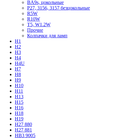
BA9s, цокольные
P27, 3156, 3157 безцокольные
R5W
R10W
T5, W1.2W
Прочие
Колпачки для ламп
H1
H2
H3
H4
H4U
H7
H8
H9
H10
H11
H13
H15
H16
H18
H19
H27 880
H27 881
HB3 9005