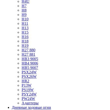
H4U
H7
H8
H9
H10
H11
H13
H15
H16
H18
H19
H27 880
H27 881
HB3 9005
HB4 9006
HB5 9007
PSX24W
PSX26W
HR2
P13W
PS19W
PSY24W
PW24W
Адаптеры
Дневные ходовые огни