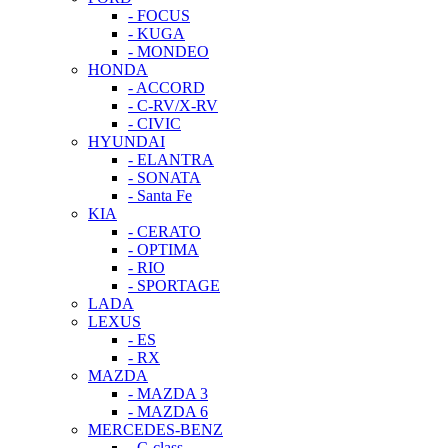
- FOCUS
- KUGA
- MONDEO
HONDA
- ACCORD
- C-RV/X-RV
- CIVIC
HYUNDAI
- ELANTRA
- SONATA
- Santa Fe
KIA
- CERATO
- OPTIMA
- RIO
- SPORTAGE
LADA
LEXUS
- ES
- RX
MAZDA
- MAZDA 3
- MAZDA 6
MERCEDES-BENZ
- C-class