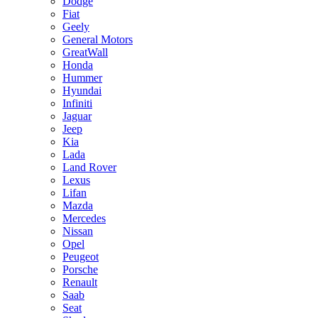
Dodge
Fiat
Geely
General Motors
GreatWall
Honda
Hummer
Hyundai
Infiniti
Jaguar
Jeep
Kia
Lada
Land Rover
Lexus
Lifan
Mazda
Mercedes
Nissan
Opel
Peugeot
Porsche
Renault
Saab
Seat