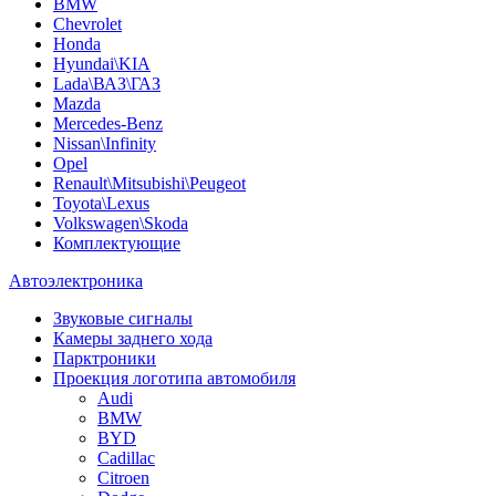
BMW
Chevrolet
Honda
Hyundai\KIA
Lada\ВАЗ\ГАЗ
Mazda
Mercedes-Benz
Nissan\Infinity
Opel
Renault\Mitsubishi\Peugeot
Toyota\Lexus
Volkswagen\Skoda
Комплектующие
Автоэлектроника
Звуковые сигналы
Камеры заднего хода
Парктроники
Проекция логотипа автомобиля
Audi
BMW
BYD
Cadillac
Citroen