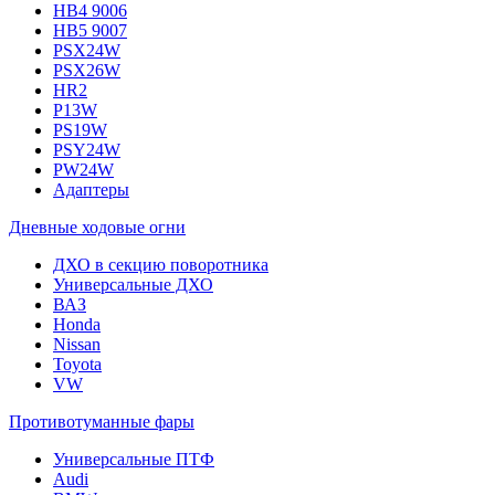
HB4 9006
HB5 9007
PSX24W
PSX26W
HR2
P13W
PS19W
PSY24W
PW24W
Адаптеры
Дневные ходовые огни
ДХО в секцию поворотника
Универсальные ДХО
ВАЗ
Honda
Nissan
Toyota
VW
Противотуманные фары
Универсальные ПТФ
Audi