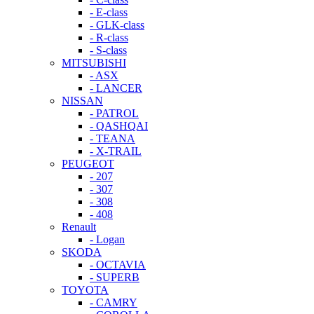
- E-class
- GLK-class
- R-class
- S-class
MITSUBISHI
- ASX
- LANCER
NISSAN
- PATROL
- QASHQAI
- TEANA
- X-TRAIL
PEUGEOT
- 207
- 307
- 308
- 408
Renault
- Logan
SKODA
- OCTAVIA
- SUPERB
TOYOTA
- CAMRY