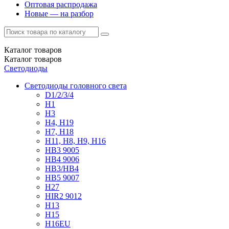
Оптовая распродажа
Новые — на разбор
Каталог
товаров
Каталог
товаров
Светодиоды
Светодиоды головного света
D1/2/3/4
H1
H3
H4, H19
H7, H18
H11, H8, H9, H16
HB3 9005
HB4 9006
HB3/HB4
HB5 9007
H27
HIR2 9012
H13
H15
H16EU