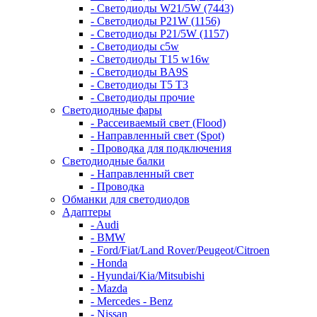
- Светодиоды W21/5W (7443)
- Светодиоды P21W (1156)
- Светодиоды P21/5W (1157)
- Светодиоды c5w
- Светодиоды T15 w16w
- Светодиоды BA9S
- Светодиоды T5 T3
- Светодиоды прочие
Светодиодные фары
- Рассеиваемый свет (Flood)
- Направленный свет (Spot)
- Проводка для подключения
Светодиодные балки
- Направленный свет
- Проводка
Обманки для светодиодов
Адаптеры
- Audi
- BMW
- Ford/Fiat/Land Rover/Peugeot/Citroen
- Honda
- Hyundai/Kia/Mitsubishi
- Mazda
- Mercedes - Benz
- Nissan