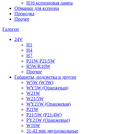
H16 ксеноновая лампа
Обманки для ксенона
Проводка
Прочее
Галоген
24V
H1
H4
H7
P21W P21/5W
R5W/R10W
Прочие
Габариты, подсветка и другие
W5W (W3W)
WY5W (Оранжевая)
W21W
W21/5W
WY21W (Оранжевая)
P21W
P21/5W (P21/4W)
PY21W (Оранжевые)
W16W
31-42 mm двухцокольные