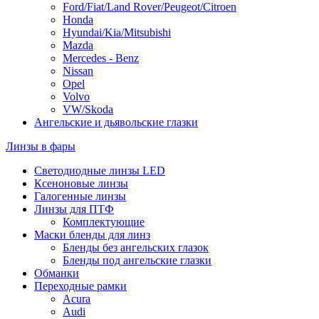
Ford/Fiat/Land Rover/Peugeot/Citroen
Honda
Hyundai/Kia/Mitsubishi
Mazda
Mercedes - Benz
Nissan
Opel
Volvo
VW/Skoda
Ангельские и дьявольские глазки
Линзы в фары
Светодиодные линзы LED
Ксеноновые линзы
Галогенные линзы
Линзы для ПТФ
Комплектующие
Маски бленды для линз
Бленды без ангельских глазок
Бленды под ангельские глазки
Обманки
Переходные рамки
Acura
Audi