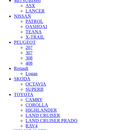
MITSUBISHI
ASX
LANCER
NISSAN
PATROL
QASHQAI
TEANA
X-TRAIL
PEUGEOT
207
307
308
408
Renault
Logan
SKODA
OCTAVIA
SUPERB
TOYOTA
CAMRY
COROLLA
HIGHLANDER
LAND CRUISER
LAND CRUISER PRADO
RAV4