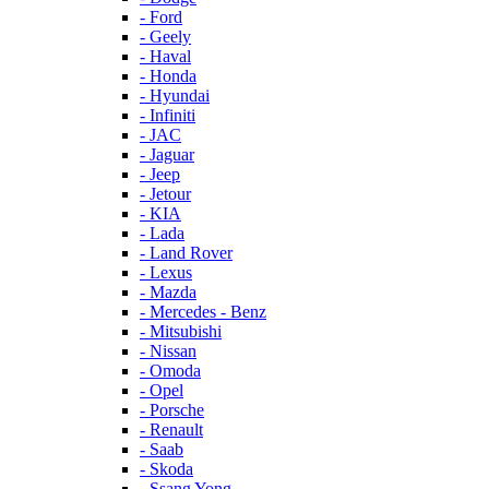
- Ford
- Geely
- Haval
- Honda
- Hyundai
- Infiniti
- JAC
- Jaguar
- Jeep
- Jetour
- KIA
- Lada
- Land Rover
- Lexus
- Mazda
- Mercedes - Benz
- Mitsubishi
- Nissan
- Omoda
- Opel
- Porsche
- Renault
- Saab
- Skoda
- Ssang Yong