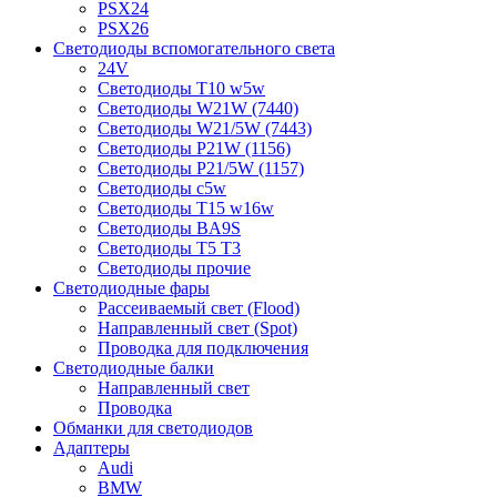
PSX24
PSX26
Светодиоды вспомогательного света
24V
Светодиоды T10 w5w
Светодиоды W21W (7440)
Светодиоды W21/5W (7443)
Светодиоды P21W (1156)
Светодиоды P21/5W (1157)
Светодиоды c5w
Светодиоды T15 w16w
Светодиоды BA9S
Светодиоды T5 T3
Светодиоды прочие
Светодиодные фары
Рассеиваемый свет (Flood)
Направленный свет (Spot)
Проводка для подключения
Светодиодные балки
Направленный свет
Проводка
Обманки для светодиодов
Адаптеры
Audi
BMW