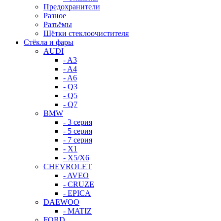
Предохранители
Разное
Разъёмы
Щётки стеклоочистителя
Стёкла и фары
AUDI
- A3
- A4
- A6
- Q3
- Q5
- Q7
BMW
- 3 серия
- 5 серия
- 7 серия
- X1
- X5/X6
CHEVROLET
- AVEO
- CRUZE
- EPICA
DAEWOO
- MATIZ
FORD