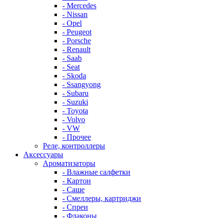
- Mercedes
- Nissan
- Opel
- Peugeot
- Porsche
- Renault
- Saab
- Seat
- Skoda
- Ssangyong
- Subaru
- Suzuki
- Toyota
- Volvo
- VW
- Прочее
Реле, контроллеры
Аксессуары
Ароматизаторы
- Влажные салфетки
- Картон
- Саше
- Смеллеры, картриджи
- Спреи
- Флаконы