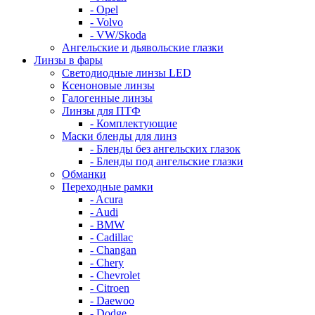
- Opel
- Volvo
- VW/Skoda
Ангельские и дьявольские глазки
Линзы в фары
Светодиодные линзы LED
Ксеноновые линзы
Галогенные линзы
Линзы для ПТФ
- Комплектующие
Маски бленды для линз
- Бленды без ангельских глазок
- Бленды под ангельские глазки
Обманки
Переходные рамки
- Acura
- Audi
- BMW
- Cadillac
- Changan
- Chery
- Chevrolet
- Citroen
- Daewoo
- Dodge