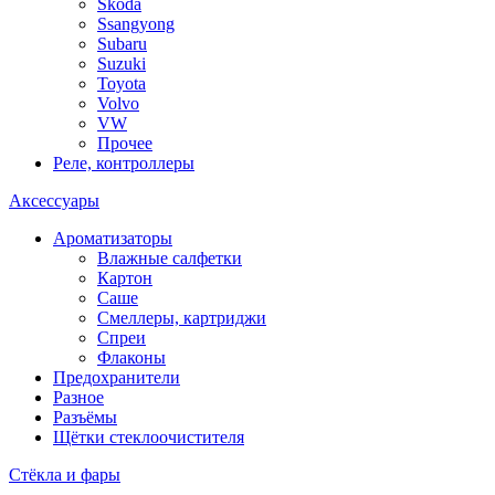
Skoda
Ssangyong
Subaru
Suzuki
Toyota
Volvo
VW
Прочее
Реле, контроллеры
Аксессуары
Ароматизаторы
Влажные салфетки
Картон
Саше
Смеллеры, картриджи
Спреи
Флаконы
Предохранители
Разное
Разъёмы
Щётки стеклоочистителя
Стёкла и фары