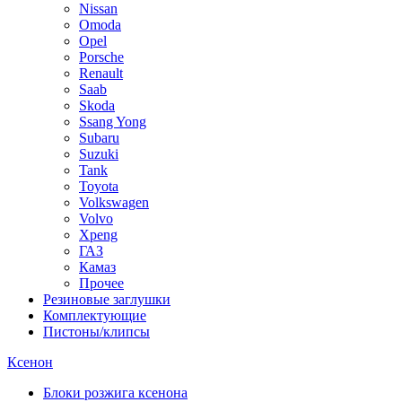
Nissan
Omoda
Opel
Porsche
Renault
Saab
Skoda
Ssang Yong
Subaru
Suzuki
Tank
Toyota
Volkswagen
Volvo
Xpeng
ГАЗ
Камаз
Прочее
Резиновые заглушки
Комплектующие
Пистоны/клипсы
Ксенон
Блоки розжига ксенона