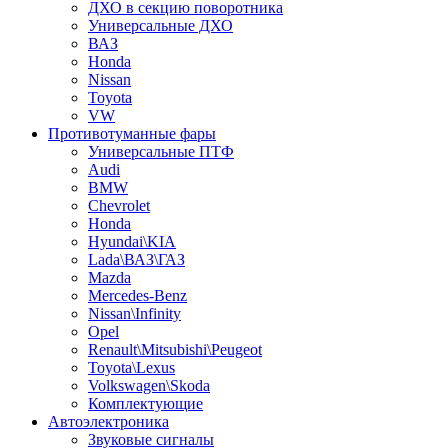
ДХО в секцию поворотника
Универсальные ДХО
ВАЗ
Honda
Nissan
Toyota
VW
Противотуманные фары
Универсальные ПТФ
Audi
BMW
Chevrolet
Honda
Hyundai\KIA
Lada\ВАЗ\ГАЗ
Mazda
Mercedes-Benz
Nissan\Infinity
Opel
Renault\Mitsubishi\Peugeot
Toyota\Lexus
Volkswagen\Skoda
Комплектующие
Автоэлектроника
Звуковые сигналы