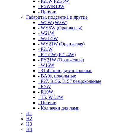
- P21W P21/5W
- R5W/R10W
- Прочие
Габариты, подсветка и другие
- W5W (W3W)
- WY5W (Оранжевая)
- W21W
- W21/5W
- WY21W (Оранжевая)
- P21W
- P21/5W (P21/4W)
- PY21W (Оранжевые)
- W16W
- 31-42 mm двухцокольные
- BA9s, цокольные
- P27, 3156, 3157 безцокольные
- R5W
- R10W
- T5, W1.2W
- Прочие
- Колпачки для ламп
H1
H2
H3
H4