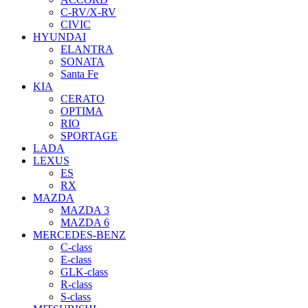
C-RV/X-RV
CIVIC
HYUNDAI
ELANTRA
SONATA
Santa Fe
KIA
CERATO
OPTIMA
RIO
SPORTAGE
LADA
LEXUS
ES
RX
MAZDA
MAZDA 3
MAZDA 6
MERCEDES-BENZ
C-class
E-class
GLK-class
R-class
S-class