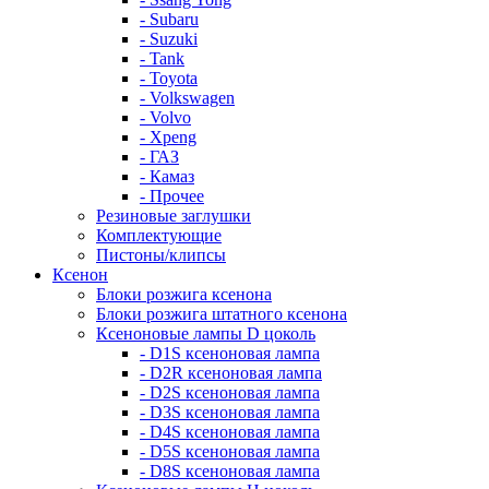
- Subaru
- Suzuki
- Tank
- Toyota
- Volkswagen
- Volvo
- Xpeng
- ГАЗ
- Камаз
- Прочее
Резиновые заглушки
Комплектующие
Пистоны/клипсы
Ксенон
Блоки розжига ксенона
Блоки розжига штатного ксенона
Ксеноновые лампы D цоколь
- D1S ксеноновая лампа
- D2R ксеноновая лампа
- D2S ксеноновая лампа
- D3S ксеноновая лампа
- D4S ксеноновая лампа
- D5S ксеноновая лампа
- D8S ксеноновая лампа