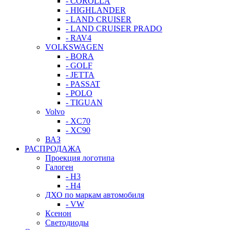
- COROLLA
- HIGHLANDER
- LAND CRUISER
- LAND CRUISER PRADO
- RAV4
VOLKSWAGEN
- BORA
- GOLF
- JETTA
- PASSAT
- POLO
- TIGUAN
Volvo
- XC70
- XC90
ВАЗ
РАСПРОДАЖА
Проекция логотипа
Галоген
- H3
- H4
ДХО по маркам автомобиля
- VW
Ксенон
Светодиоды