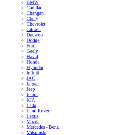
BMW
Cadillac
Changan
Chery
Chevrolet
Citroen
Daewoo
Dodge
Ford
Geely
Haval
Honda
Hyundai
Infiniti
JAC
Jaguar
Jeep
Jetour
KIA
Lada
Land Rover
Lexus
Mazda
Mercedes - Benz
Mitsubishi