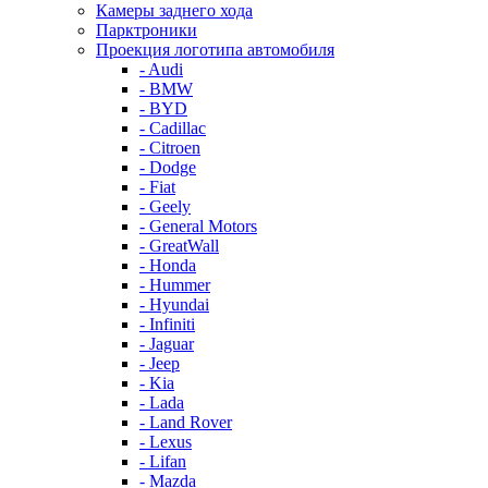
Камеры заднего хода
Парктроники
Проекция логотипа автомобиля
- Audi
- BMW
- BYD
- Cadillac
- Citroen
- Dodge
- Fiat
- Geely
- General Motors
- GreatWall
- Honda
- Hummer
- Hyundai
- Infiniti
- Jaguar
- Jeep
- Kia
- Lada
- Land Rover
- Lexus
- Lifan
- Mazda