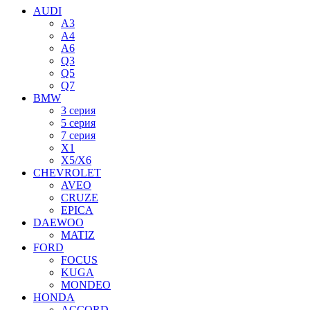
AUDI
A3
A4
A6
Q3
Q5
Q7
BMW
3 серия
5 серия
7 серия
X1
X5/X6
CHEVROLET
AVEO
CRUZE
EPICA
DAEWOO
MATIZ
FORD
FOCUS
KUGA
MONDEO
HONDA
ACCORD