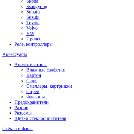
Skoda
Ssangyong
Subaru
Suzuki
Toyota
Volvo
VW
Прочее
Реле, контроллеры
Аксессуары
Ароматизаторы
Влажные салфетки
Картон
Саше
Смеллеры, картриджи
Спреи
Флаконы
Предохранители
Разное
Разъёмы
Щётки стеклоочистителя
Стёкла и фары