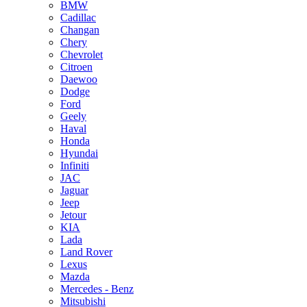
BMW
Cadillac
Changan
Chery
Chevrolet
Citroen
Daewoo
Dodge
Ford
Geely
Haval
Honda
Hyundai
Infiniti
JAC
Jaguar
Jeep
Jetour
KIA
Lada
Land Rover
Lexus
Mazda
Mercedes - Benz
Mitsubishi