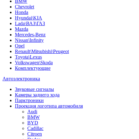
BMW
Chevrolet
Honda
Hyundai\KIA
Lada\ВАЗ\ГАЗ
Mazda
Mercedes-Benz
Nissan\Infinity
Opel
Renault\Mitsubishi\Peugeot
Toyota\Lexus
Volkswagen\Skoda
Комплектующие
Автоэлектроника
Звуковые сигналы
Камеры заднего хода
Парктроники
Проекция логотипа автомобиля
Audi
BMW
BYD
Cadillac
Citroen