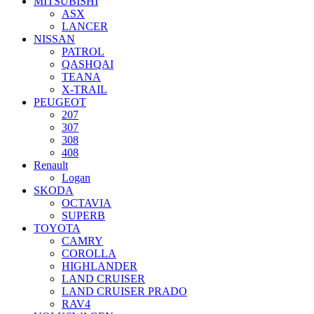
MITSUBISHI
ASX
LANCER
NISSAN
PATROL
QASHQAI
TEANA
X-TRAIL
PEUGEOT
207
307
308
408
Renault
Logan
SKODA
OCTAVIA
SUPERB
TOYOTA
CAMRY
COROLLA
HIGHLANDER
LAND CRUISER
LAND CRUISER PRADO
RAV4