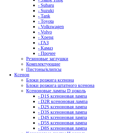
- Subaru
- Suzuki
- Tank
- Toyota
- Volkswagen
- Volvo
- Xpeng
- ГАЗ
- Камаз
- Прочее
Резиновые заглушки
Комплектующие
Пистоны/клипсы
Ксенон
Блоки розжига ксенона
Блоки розжига штатного ксенона
Ксеноновые лампы D цоколь
- D1S ксеноновая лампа
- D2R ксеноновая лампа
- D2S ксеноновая лампа
- D3S ксеноновая лампа
- D4S ксеноновая лампа
- D5S ксеноновая лампа
- D8S ксеноновая лампа