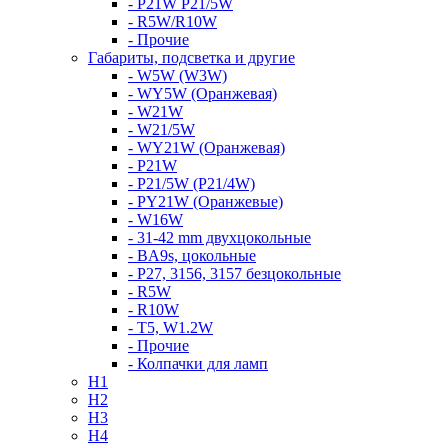
- P21W P21/5W
- R5W/R10W
- Прочие
Габариты, подсветка и другие
- W5W (W3W)
- WY5W (Оранжевая)
- W21W
- W21/5W
- WY21W (Оранжевая)
- P21W
- P21/5W (P21/4W)
- PY21W (Оранжевые)
- W16W
- 31-42 mm двухцокольные
- BA9s, цокольные
- P27, 3156, 3157 безцокольные
- R5W
- R10W
- T5, W1.2W
- Прочие
- Колпачки для ламп
H1
H2
H3
H4