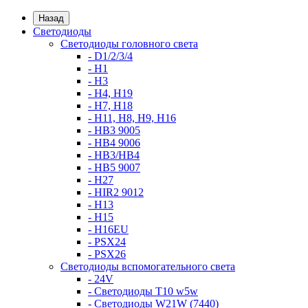
Назад
Светодиоды
Светодиоды головного света
- D1/2/3/4
- H1
- H3
- H4, H19
- H7, H18
- H11, H8, H9, H16
- HB3 9005
- HB4 9006
- HB3/HB4
- HB5 9007
- H27
- HIR2 9012
- H13
- H15
- H16EU
- PSX24
- PSX26
Светодиоды вспомогательного света
- 24V
- Светодиоды T10 w5w
- Светодиоды W21W (7440)