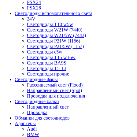
PSX24
PSX26
Светодиоды вспомогательного света
24V
Светодиоды T10 w5w
Светодиоды W21W (7440)
Светодиоды W21/5W (7443)
Светодиоды P21W (1156)
Светодиоды P21/5W (1157)
Светодиоды c5w
Светодиоды T15 w16w
Светодиоды BA9S
Светодиоды T5 T3
Светодиоды прочие
Светодиодные фары
Рассеиваемый свет (Flood)
Направленный свет (Spot)
Проводка для подключения
Светодиодные балки
Направленный свет
Проводка
Обманки для светодиодов
Адаптеры
Audi
BMW