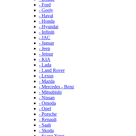
- Ford
- Geely
- Haval
- Honda
- Hyundai
- Infiniti
- JAC
- Jaguar
- Jeep
- Jetour
- KIA
- Lada
- Land Rover
- Lexus
- Mazda
- Mercedes - Benz
- Mitsubishi
- Nissan
- Omoda
- Opel
- Porsche
- Renault
- Saab
- Skoda
- Ssang Yong