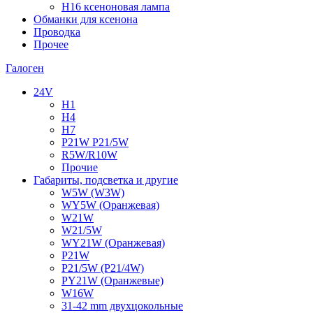
H16 ксеноновая лампа
Обманки для ксенона
Проводка
Прочее
Галоген
24V
H1
H4
H7
P21W P21/5W
R5W/R10W
Прочие
Габариты, подсветка и другие
W5W (W3W)
WY5W (Оранжевая)
W21W
W21/5W
WY21W (Оранжевая)
P21W
P21/5W (P21/4W)
PY21W (Оранжевые)
W16W
31-42 mm двухцокольные