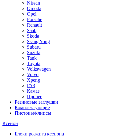
Nissan
Omoda
Opel
Porsche
Renault
Saab
Skoda
Ssang Yong
Subaru
Suzuki
Tank
Toyota
Volkswagen
Volvo
Xpeng
ГАЗ
Камаз
Прочее
Резиновые заглушки
Комплектующие
Пистоны/клипсы
Ксенон
Блоки розжига ксенона