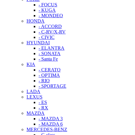
- FOCUS
- KUGA
- MONDEO
HONDA
- ACCORD
- C-RV/X-RV
- CIVIC
HYUNDAI
- ELANTRA
- SONATA
- Santa Fe
KIA
- CERATO
- OPTIMA
- RIO
- SPORTAGE
LADA
LEXUS
- ES
- RX
MAZDA
- MAZDA 3
- MAZDA 6
MERCEDES-BENZ
- C-class