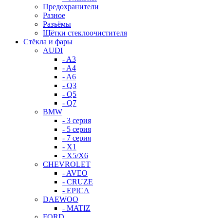
Предохранители
Разное
Разъёмы
Щётки стеклоочистителя
Стёкла и фары
AUDI
- A3
- A4
- A6
- Q3
- Q5
- Q7
BMW
- 3 серия
- 5 серия
- 7 серия
- X1
- X5/X6
CHEVROLET
- AVEO
- CRUZE
- EPICA
DAEWOO
- MATIZ
FORD