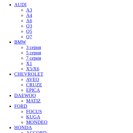
AUDI
A3
A4
A6
Q3
Q5
Q7
BMW
3 серия
5 серия
7 серия
X1
X5/X6
CHEVROLET
AVEO
CRUZE
EPICA
DAEWOO
MATIZ
FORD
FOCUS
KUGA
MONDEO
HONDA
ACCORD