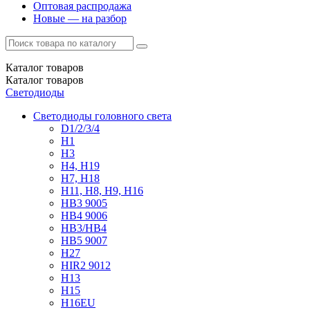
Оптовая распродажа
Новые — на разбор
Каталог
товаров
Каталог
товаров
Светодиоды
Светодиоды головного света
D1/2/3/4
H1
H3
H4, H19
H7, H18
H11, H8, H9, H16
HB3 9005
HB4 9006
HB3/HB4
HB5 9007
H27
HIR2 9012
H13
H15
H16EU