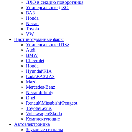
ДХО в секцию поворотника
Универсальные ДХО
ВАЗ
Honda
Nissan
Toyota
VW
Противотуманные фары
Универсальные ПТФ
Audi
BMW
Chevrolet
Honda
Hyundai\KIA
Lada\ВАЗ\ГАЗ
Mazda
Mercedes-Benz
Nissan\Infinity
Opel
Renault\Mitsubishi\Peugeot
Toyota\Lexus
Volkswagen\Skoda
Комплектующие
Автоэлектроника
Звуковые сигналы