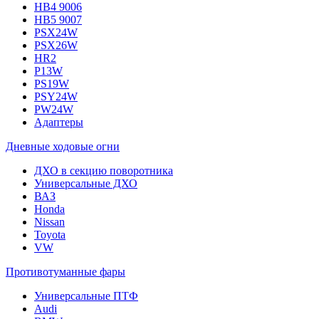
HB4 9006
HB5 9007
PSX24W
PSX26W
HR2
P13W
PS19W
PSY24W
PW24W
Адаптеры
Дневные ходовые огни
ДХО в секцию поворотника
Универсальные ДХО
ВАЗ
Honda
Nissan
Toyota
VW
Противотуманные фары
Универсальные ПТФ
Audi