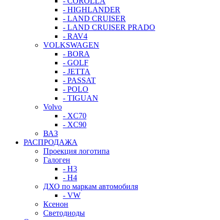
- COROLLA
- HIGHLANDER
- LAND CRUISER
- LAND CRUISER PRADO
- RAV4
VOLKSWAGEN
- BORA
- GOLF
- JETTA
- PASSAT
- POLO
- TIGUAN
Volvo
- XC70
- XC90
ВАЗ
РАСПРОДАЖА
Проекция логотипа
Галоген
- H3
- H4
ДХО по маркам автомобиля
- VW
Ксенон
Светодиоды