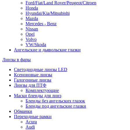
Ford/Fiat/Land Rover/Peugeot/Citroen
Honda
Hyundai/Kia/Mitsubishi
Mazda
Mercedes - Benz
Nissan
Opel
Volvo
VW/Skoda
Ангельские и дьявольские глазки
Линзы в фары
Светодиодные линзы LED
Ксеноновые линзы
Галогенные линзы
Линзы для ПТФ
Комплектующие
Маски бленды для линз
Бленды без ангельских глазок
Бленды под ангельские глазки
Обманки
Переходные рамки
Acura
Audi