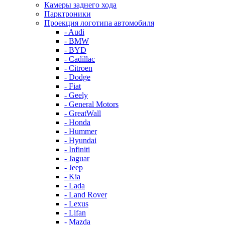
Камеры заднего хода
Парктроники
Проекция логотипа автомобиля
- Audi
- BMW
- BYD
- Cadillac
- Citroen
- Dodge
- Fiat
- Geely
- General Motors
- GreatWall
- Honda
- Hummer
- Hyundai
- Infiniti
- Jaguar
- Jeep
- Kia
- Lada
- Land Rover
- Lexus
- Lifan
- Mazda