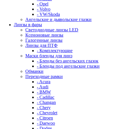
- Opel
- Volvo
- VW/Skoda
Ангельские и дьявольские глазки
Линзы в фары
Светодиодные линзы LED
Ксеноновые линзы
Галогенные линзы
Линзы для ПТФ
- Комплектующие
Маски бленды для линз
- Бленды без ангельских глазок
- Бленды под ангельские глазки
Обманки
Переходные рамки
- Acura
- Audi
- BMW
- Cadillac
- Changan
- Chery
- Chevrolet
- Citroen
- Daewoo
- Dodge