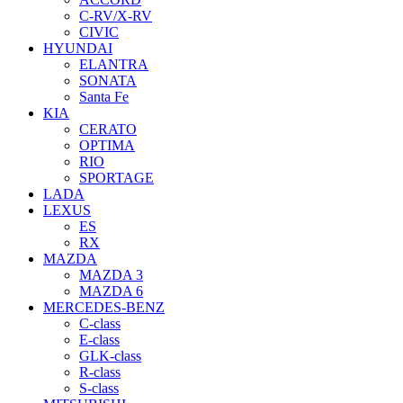
C-RV/X-RV
CIVIC
HYUNDAI
ELANTRA
SONATA
Santa Fe
KIA
CERATO
OPTIMA
RIO
SPORTAGE
LADA
LEXUS
ES
RX
MAZDA
MAZDA 3
MAZDA 6
MERCEDES-BENZ
C-class
E-class
GLK-class
R-class
S-class