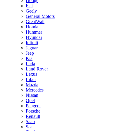
Dodge
Fiat
Geely
General Motors
GreatWall
Honda
Hummer
Hyundai
Infiniti
Jaguar
Jeep
Kia
Lada
Land Rover
Lexus
Lifan
Mazda
Mercedes
Nissan
Opel
Peugeot
Porsche
Renault
Saab
Seat