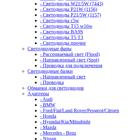
- Светодиоды W21/5W (7443)
- Светодиоды P21W (1156)
- Светодиоды P21/5W (1157)
- Светодиоды c5w
- Светодиоды T15 w16w
- Светодиоды BA9S
- Светодиоды T5 T3
- Светодиоды прочие
Светодиодные фары
- Рассеиваемый свет (Flood)
- Направленный свет (Spot)
- Проводка для подключения
Светодиодные балки
- Направленный свет
- Проводка
Обманки для светодиодов
Адаптеры
- Audi
- BMW
- Ford/Fiat/Land Rover/Peugeot/Citroen
- Honda
- Hyundai/Kia/Mitsubishi
- Mazda
- Mercedes - Benz
- Nissan