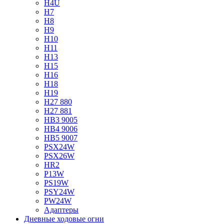
H4U
H7
H8
H9
H10
H11
H13
H15
H16
H18
H19
H27 880
H27 881
HB3 9005
HB4 9006
HB5 9007
PSX24W
PSX26W
HR2
P13W
PS19W
PSY24W
PW24W
Адаптеры
Дневные ходовые огни