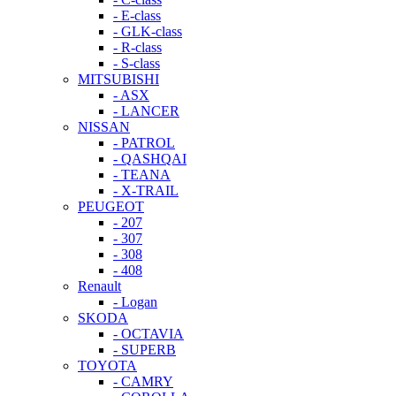
- E-class
- GLK-class
- R-class
- S-class
MITSUBISHI
- ASX
- LANCER
NISSAN
- PATROL
- QASHQAI
- TEANA
- X-TRAIL
PEUGEOT
- 207
- 307
- 308
- 408
Renault
- Logan
SKODA
- OCTAVIA
- SUPERB
TOYOTA
- CAMRY