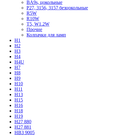
BA9s, цокольные
P27, 3156, 3157 безцокольные
R5W
R10W
T5, W1.2W
Прочие
Колпачки для ламп
H1
H2
H3
H4
H4U
H7
H8
H9
H10
H11
H13
H15
H16
H18
H19
H27 880
H27 881
HB3 9005