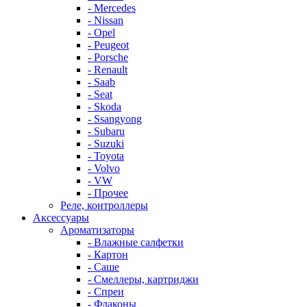
- Mercedes
- Nissan
- Opel
- Peugeot
- Porsche
- Renault
- Saab
- Seat
- Skoda
- Ssangyong
- Subaru
- Suzuki
- Toyota
- Volvo
- VW
- Прочее
Реле, контроллеры
Аксессуары
Ароматизаторы
- Влажные салфетки
- Картон
- Саше
- Смеллеры, картриджи
- Спреи
- Флаконы