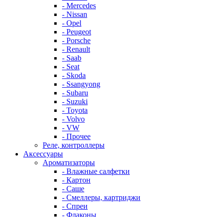
- Mercedes
- Nissan
- Opel
- Peugeot
- Porsche
- Renault
- Saab
- Seat
- Skoda
- Ssangyong
- Subaru
- Suzuki
- Toyota
- Volvo
- VW
- Прочее
Реле, контроллеры
Аксессуары
Ароматизаторы
- Влажные салфетки
- Картон
- Саше
- Смеллеры, картриджи
- Спреи
- Флаконы