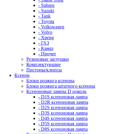
- Subaru
- Suzuki
- Tank
- Toyota
- Volkswagen
- Volvo
- Xpeng
- ГАЗ
- Камаз
- Прочее
Резиновые заглушки
Комплектующие
Пистоны/клипсы
Ксенон
Блоки розжига ксенона
Блоки розжига штатного ксенона
Ксеноновые лампы D цоколь
- D1S ксеноновая лампа
- D2R ксеноновая лампа
- D2S ксеноновая лампа
- D3S ксеноновая лампа
- D4S ксеноновая лампа
- D5S ксеноновая лампа
- D8S ксеноновая лампа