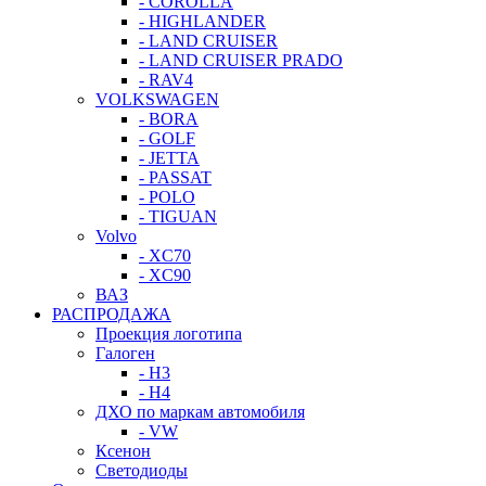
- COROLLA
- HIGHLANDER
- LAND CRUISER
- LAND CRUISER PRADO
- RAV4
VOLKSWAGEN
- BORA
- GOLF
- JETTA
- PASSAT
- POLO
- TIGUAN
Volvo
- XC70
- XC90
ВАЗ
РАСПРОДАЖА
Проекция логотипа
Галоген
- H3
- H4
ДХО по маркам автомобиля
- VW
Ксенон
Светодиоды