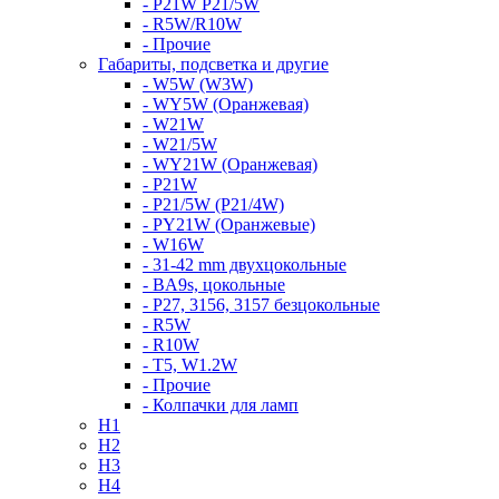
- P21W P21/5W
- R5W/R10W
- Прочие
Габариты, подсветка и другие
- W5W (W3W)
- WY5W (Оранжевая)
- W21W
- W21/5W
- WY21W (Оранжевая)
- P21W
- P21/5W (P21/4W)
- PY21W (Оранжевые)
- W16W
- 31-42 mm двухцокольные
- BA9s, цокольные
- P27, 3156, 3157 безцокольные
- R5W
- R10W
- T5, W1.2W
- Прочие
- Колпачки для ламп
H1
H2
H3
H4