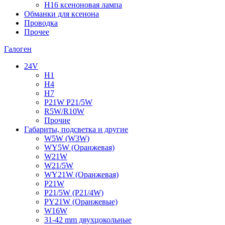
H16 ксеноновая лампа
Обманки для ксенона
Проводка
Прочее
Галоген
24V
H1
H4
H7
P21W P21/5W
R5W/R10W
Прочие
Габариты, подсветка и другие
W5W (W3W)
WY5W (Оранжевая)
W21W
W21/5W
WY21W (Оранжевая)
P21W
P21/5W (P21/4W)
PY21W (Оранжевые)
W16W
31-42 mm двухцокольные