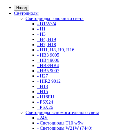
Назад
Светодиоды
Светодиоды головного света
- D1/2/3/4
- H1
- H3
- H4, H19
- H7, H18
- H11, H8, H9, H16
- HB3 9005
- HB4 9006
- HB3/HB4
- HB5 9007
- H27
- HIR2 9012
- H13
- H15
- H16EU
- PSX24
- PSX26
Светодиоды вспомогательного света
- 24V
- Светодиоды T10 w5w
- Светодиоды W21W (7440)