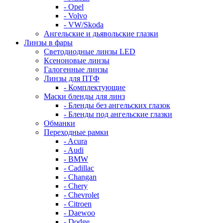
- Opel
- Volvo
- VW/Skoda
Ангельские и дьявольские глазки
Линзы в фары
Светодиодные линзы LED
Ксеноновые линзы
Галогенные линзы
Линзы для ПТФ
- Комплектующие
Маски бленды для линз
- Бленды без ангельских глазок
- Бленды под ангельские глазки
Обманки
Переходные рамки
- Acura
- Audi
- BMW
- Cadillac
- Changan
- Chery
- Chevrolet
- Citroen
- Daewoo
- Dodge