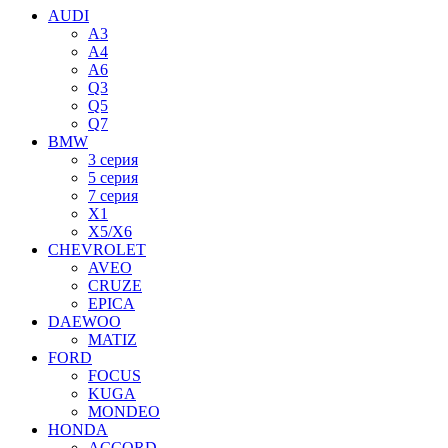
AUDI
A3
A4
A6
Q3
Q5
Q7
BMW
3 серия
5 серия
7 серия
X1
X5/X6
CHEVROLET
AVEO
CRUZE
EPICA
DAEWOO
MATIZ
FORD
FOCUS
KUGA
MONDEO
HONDA
ACCORD