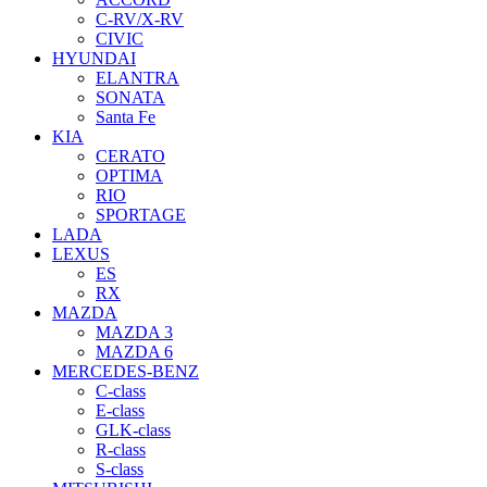
C-RV/X-RV
CIVIC
HYUNDAI
ELANTRA
SONATA
Santa Fe
KIA
CERATO
OPTIMA
RIO
SPORTAGE
LADA
LEXUS
ES
RX
MAZDA
MAZDA 3
MAZDA 6
MERCEDES-BENZ
C-class
E-class
GLK-class
R-class
S-class