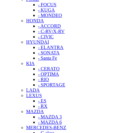
- FOCUS
- KUGA
- MONDEO
HONDA
- ACCORD
- C-RV/X-RV
- CIVIC
HYUNDAI
- ELANTRA
- SONATA
- Santa Fe
KIA
- CERATO
- OPTIMA
- RIO
- SPORTAGE
LADA
LEXUS
- ES
- RX
MAZDA
- MAZDA 3
- MAZDA 6
MERCEDES-BENZ
- C-class