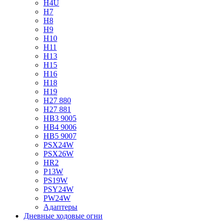
H4U
H7
H8
H9
H10
H11
H13
H15
H16
H18
H19
H27 880
H27 881
HB3 9005
HB4 9006
HB5 9007
PSX24W
PSX26W
HR2
P13W
PS19W
PSY24W
PW24W
Адаптеры
Дневные ходовые огни