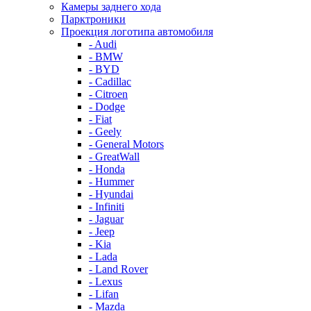
Камеры заднего хода
Парктроники
Проекция логотипа автомобиля
- Audi
- BMW
- BYD
- Cadillac
- Citroen
- Dodge
- Fiat
- Geely
- General Motors
- GreatWall
- Honda
- Hummer
- Hyundai
- Infiniti
- Jaguar
- Jeep
- Kia
- Lada
- Land Rover
- Lexus
- Lifan
- Mazda