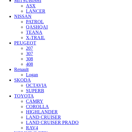
MITSUBISHI
ASX
LANCER
NISSAN
PATROL
QASHQAI
TEANA
X-TRAIL
PEUGEOT
207
307
308
408
Renault
Logan
SKODA
OCTAVIA
SUPERB
TOYOTA
CAMRY
COROLLA
HIGHLANDER
LAND CRUISER
LAND CRUISER PRADO
RAV4