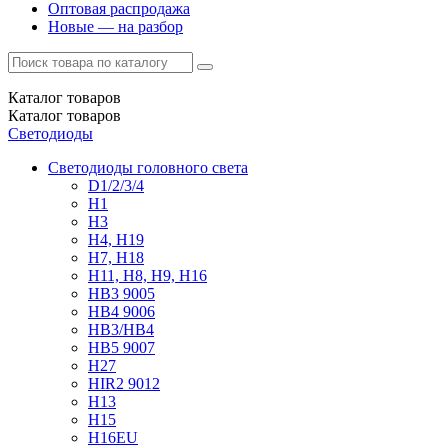
Оптовая распродажа
Новые — на разбор
Каталог
товаров
Каталог
товаров
Светодиоды
Светодиоды головного света
D1/2/3/4
H1
H3
H4, H19
H7, H18
H11, H8, H9, H16
HB3 9005
HB4 9006
HB3/HB4
HB5 9007
H27
HIR2 9012
H13
H15
H16EU