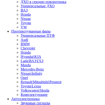
ДХО в секцию поворотника
Универсальные ДХО
ВАЗ
Honda
Nissan
Toyota
VW
Противотуманные фары
Универсальные ПТФ
Audi
BMW
Chevrolet
Honda
Hyundai\KIA
Lada\ВАЗ\ГАЗ
Mazda
Mercedes-Benz
Nissan\Infinity
Opel
Renault\Mitsubishi\Peugeot
Toyota\Lexus
Volkswagen\Skoda
Комплектующие
Автоэлектроника
Звуковые сигналы