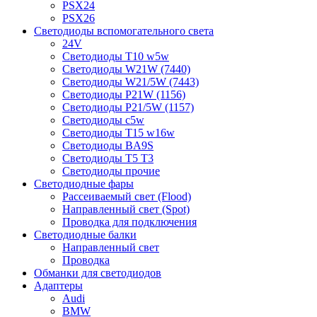
PSX24
PSX26
Светодиоды вспомогательного света
24V
Светодиоды T10 w5w
Светодиоды W21W (7440)
Светодиоды W21/5W (7443)
Светодиоды P21W (1156)
Светодиоды P21/5W (1157)
Светодиоды c5w
Светодиоды T15 w16w
Светодиоды BA9S
Светодиоды T5 T3
Светодиоды прочие
Светодиодные фары
Рассеиваемый свет (Flood)
Направленный свет (Spot)
Проводка для подключения
Светодиодные балки
Направленный свет
Проводка
Обманки для светодиодов
Адаптеры
Audi
BMW