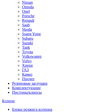
Nissan
Omoda
Opel
Porsche
Renault
Saab
Skoda
Ssang Yong
Subaru
Suzuki
Tank
Toyota
Volkswagen
Volvo
Xpeng
ГАЗ
Камаз
Прочее
Резиновые заглушки
Комплектующие
Пистоны/клипсы
Ксенон
Блоки розжига ксенона