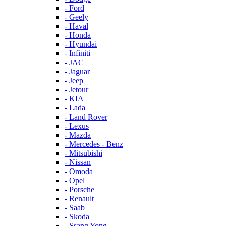
- Ford
- Geely
- Haval
- Honda
- Hyundai
- Infiniti
- JAC
- Jaguar
- Jeep
- Jetour
- KIA
- Lada
- Land Rover
- Lexus
- Mazda
- Mercedes - Benz
- Mitsubishi
- Nissan
- Omoda
- Opel
- Porsche
- Renault
- Saab
- Skoda
- Ssang Yong