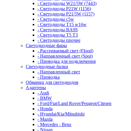
- Светодиоды W21/5W (7443)
- Светодиоды P21W (1156)
- Светодиоды P21/5W (1157)
- Светодиоды c5w
- Светодиоды T15 w16w
- Светодиоды BA9S
- Светодиоды T5 T3
- Светодиоды прочие
Светодиодные фары
- Рассеиваемый свет (Flood)
- Направленный свет (Spot)
- Проводка для подключения
Светодиодные балки
- Направленный свет
- Проводка
Обманки для светодиодов
Адаптеры
- Audi
- BMW
- Ford/Fiat/Land Rover/Peugeot/Citroen
- Honda
- Hyundai/Kia/Mitsubishi
- Mazda
- Mercedes - Benz
- Nissan