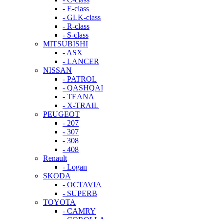
- E-class
- GLK-class
- R-class
- S-class
MITSUBISHI
- ASX
- LANCER
NISSAN
- PATROL
- QASHQAI
- TEANA
- X-TRAIL
PEUGEOT
- 207
- 307
- 308
- 408
Renault
- Logan
SKODA
- OCTAVIA
- SUPERB
TOYOTA
- CAMRY