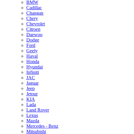
BMW
Cadillac
Changan
Chery
Chevrolet
Citroen
Daewoo
Dodge
Ford
Geely
Haval
Honda
Hyundai
Infiniti
JAC
Jaguar
Jeep
Jetour
KIA
Lada
Land Rover
Lexus
Mazda
Mercedes - Benz
Mitsubishi