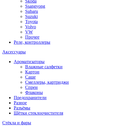
Skoda
Ssangyong
Subaru
Suzuki
Toyota
Volvo
VW
Прочее
Реле, контроллеры
Аксессуары
Ароматизаторы
Влажные салфетки
Картон
Саше
Смеллеры, картриджи
Спреи
Флаконы
Предохранители
Разное
Разъёмы
Щётки стеклоочистителя
Стёкла и фары