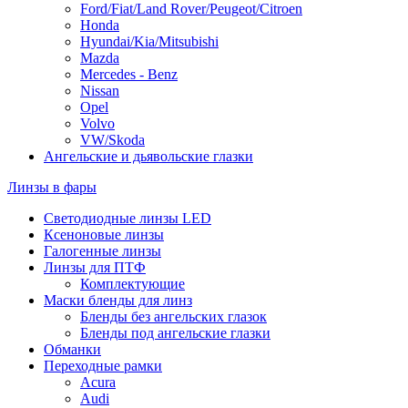
Ford/Fiat/Land Rover/Peugeot/Citroen
Honda
Hyundai/Kia/Mitsubishi
Mazda
Mercedes - Benz
Nissan
Opel
Volvo
VW/Skoda
Ангельские и дьявольские глазки
Линзы в фары
Светодиодные линзы LED
Ксеноновые линзы
Галогенные линзы
Линзы для ПТФ
Комплектующие
Маски бленды для линз
Бленды без ангельских глазок
Бленды под ангельские глазки
Обманки
Переходные рамки
Acura
Audi