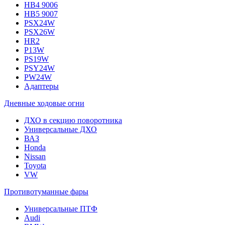
HB4 9006
HB5 9007
PSX24W
PSX26W
HR2
P13W
PS19W
PSY24W
PW24W
Адаптеры
Дневные ходовые огни
ДХО в секцию поворотника
Универсальные ДХО
ВАЗ
Honda
Nissan
Toyota
VW
Противотуманные фары
Универсальные ПТФ
Audi