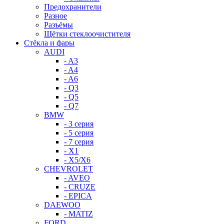
Предохранители
Разное
Разъёмы
Щётки стеклоочистителя
Стёкла и фары
AUDI
- A3
- A4
- A6
- Q3
- Q5
- Q7
BMW
- 3 серия
- 5 серия
- 7 серия
- X1
- X5/X6
CHEVROLET
- AVEO
- CRUZE
- EPICA
DAEWOO
- MATIZ
FORD