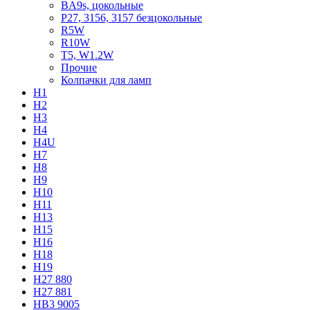
BA9s, цокольные
P27, 3156, 3157 безцокольные
R5W
R10W
T5, W1.2W
Прочие
Колпачки для ламп
H1
H2
H3
H4
H4U
H7
H8
H9
H10
H11
H13
H15
H16
H18
H19
H27 880
H27 881
HB3 9005