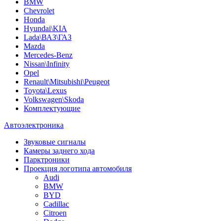
BMW
Chevrolet
Honda
Hyundai\KIA
Lada\ВАЗ\ГАЗ
Mazda
Mercedes-Benz
Nissan\Infinity
Opel
Renault\Mitsubishi\Peugeot
Toyota\Lexus
Volkswagen\Skoda
Комплектующие
Автоэлектроника
Звуковые сигналы
Камеры заднего хода
Парктроники
Проекция логотипа автомобиля
Audi
BMW
BYD
Cadillac
Citroen