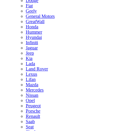
Dodge
Fiat
Geely
General Motors
GreatWall
Honda
Hummer
Hyundai
Infiniti
Jaguar
Jeep
Kia
Lada
Land Rover
Lexus
Lifan
Mazda
Mercedes
Nissan
Opel
Peugeot
Porsche
Renault
Saab
Seat