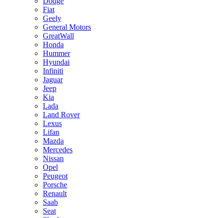
Dodge
Fiat
Geely
General Motors
GreatWall
Honda
Hummer
Hyundai
Infiniti
Jaguar
Jeep
Kia
Lada
Land Rover
Lexus
Lifan
Mazda
Mercedes
Nissan
Opel
Peugeot
Porsche
Renault
Saab
Seat