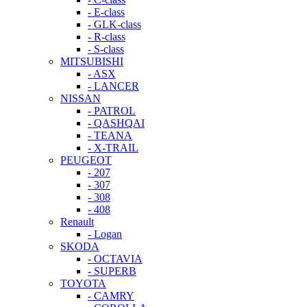
- E-class
- GLK-class
- R-class
- S-class
MITSUBISHI
- ASX
- LANCER
NISSAN
- PATROL
- QASHQAI
- TEANA
- X-TRAIL
PEUGEOT
- 207
- 307
- 308
- 408
Renault
- Logan
SKODA
- OCTAVIA
- SUPERB
TOYOTA
- CAMRY