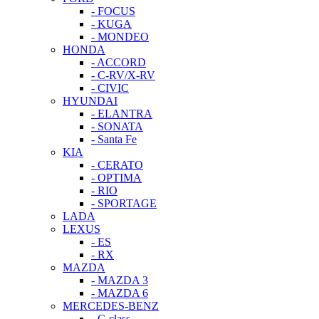
- FOCUS
- KUGA
- MONDEO
HONDA
- ACCORD
- C-RV/X-RV
- CIVIC
HYUNDAI
- ELANTRA
- SONATA
- Santa Fe
KIA
- CERATO
- OPTIMA
- RIO
- SPORTAGE
LADA
LEXUS
- ES
- RX
MAZDA
- MAZDA 3
- MAZDA 6
MERCEDES-BENZ
- C-class