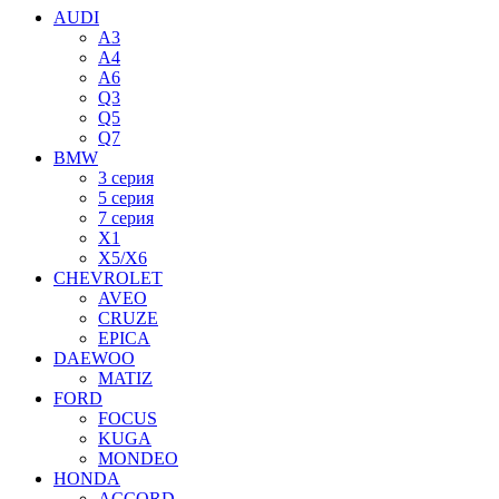
AUDI
A3
A4
A6
Q3
Q5
Q7
BMW
3 серия
5 серия
7 серия
X1
X5/X6
CHEVROLET
AVEO
CRUZE
EPICA
DAEWOO
MATIZ
FORD
FOCUS
KUGA
MONDEO
HONDA
ACCORD