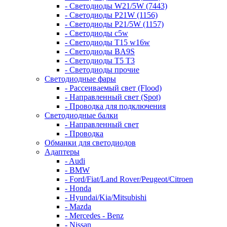
- Светодиоды W21/5W (7443)
- Светодиоды P21W (1156)
- Светодиоды P21/5W (1157)
- Светодиоды c5w
- Светодиоды T15 w16w
- Светодиоды BA9S
- Светодиоды T5 T3
- Светодиоды прочие
Светодиодные фары
- Рассеиваемый свет (Flood)
- Направленный свет (Spot)
- Проводка для подключения
Светодиодные балки
- Направленный свет
- Проводка
Обманки для светодиодов
Адаптеры
- Audi
- BMW
- Ford/Fiat/Land Rover/Peugeot/Citroen
- Honda
- Hyundai/Kia/Mitsubishi
- Mazda
- Mercedes - Benz
- Nissan