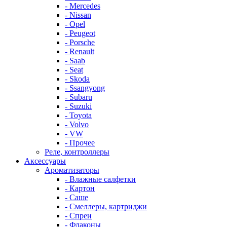
- Mercedes
- Nissan
- Opel
- Peugeot
- Porsche
- Renault
- Saab
- Seat
- Skoda
- Ssangyong
- Subaru
- Suzuki
- Toyota
- Volvo
- VW
- Прочее
Реле, контроллеры
Аксессуары
Ароматизаторы
- Влажные салфетки
- Картон
- Саше
- Смеллеры, картриджи
- Спреи
- Флаконы