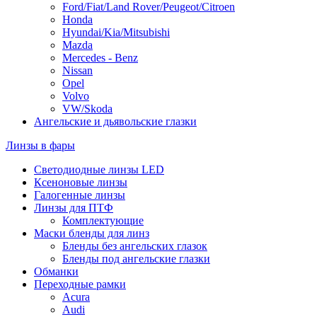
Ford/Fiat/Land Rover/Peugeot/Citroen
Honda
Hyundai/Kia/Mitsubishi
Mazda
Mercedes - Benz
Nissan
Opel
Volvo
VW/Skoda
Ангельские и дьявольские глазки
Линзы в фары
Светодиодные линзы LED
Ксеноновые линзы
Галогенные линзы
Линзы для ПТФ
Комплектующие
Маски бленды для линз
Бленды без ангельских глазок
Бленды под ангельские глазки
Обманки
Переходные рамки
Acura
Audi