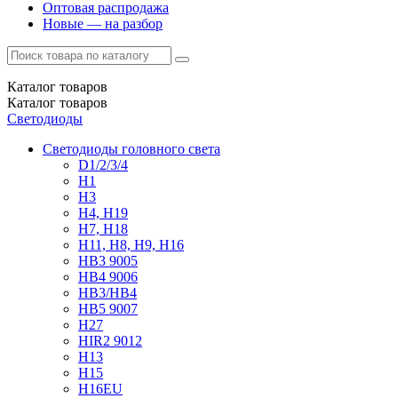
Оптовая распродажа
Новые — на разбор
Каталог
товаров
Каталог
товаров
Светодиоды
Светодиоды головного света
D1/2/3/4
H1
H3
H4, H19
H7, H18
H11, H8, H9, H16
HB3 9005
HB4 9006
HB3/HB4
HB5 9007
H27
HIR2 9012
H13
H15
H16EU