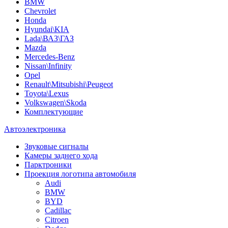
BMW
Chevrolet
Honda
Hyundai\KIA
Lada\ВАЗ\ГАЗ
Mazda
Mercedes-Benz
Nissan\Infinity
Opel
Renault\Mitsubishi\Peugeot
Toyota\Lexus
Volkswagen\Skoda
Комплектующие
Автоэлектроника
Звуковые сигналы
Камеры заднего хода
Парктроники
Проекция логотипа автомобиля
Audi
BMW
BYD
Cadillac
Citroen