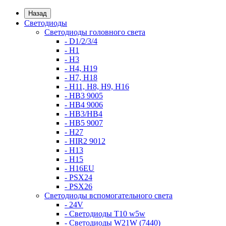
Назад
Светодиоды
Светодиоды головного света
- D1/2/3/4
- H1
- H3
- H4, H19
- H7, H18
- H11, H8, H9, H16
- HB3 9005
- HB4 9006
- HB3/HB4
- HB5 9007
- H27
- HIR2 9012
- H13
- H15
- H16EU
- PSX24
- PSX26
Светодиоды вспомогательного света
- 24V
- Светодиоды T10 w5w
- Светодиоды W21W (7440)