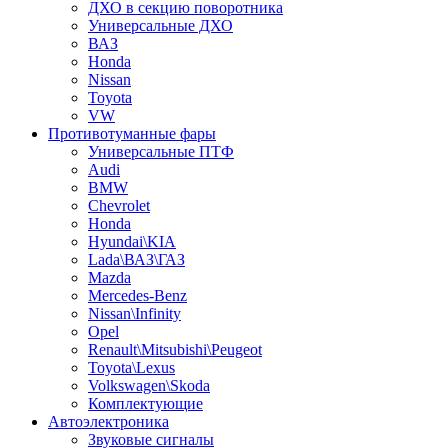
ДХО в секцию поворотника
Универсальные ДХО
ВАЗ
Honda
Nissan
Toyota
VW
Противотуманные фары
Универсальные ПТФ
Audi
BMW
Chevrolet
Honda
Hyundai\KIA
Lada\ВАЗ\ГАЗ
Mazda
Mercedes-Benz
Nissan\Infinity
Opel
Renault\Mitsubishi\Peugeot
Toyota\Lexus
Volkswagen\Skoda
Комплектующие
Автоэлектроника
Звуковые сигналы