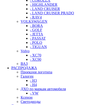
- COROLLA
- HIGHLANDER
- LAND CRUISER
- LAND CRUISER PRADO
- RAV4
VOLKSWAGEN
- BORA
- GOLF
- JETTA
- PASSAT
- POLO
- TIGUAN
Volvo
- XC70
- XC90
ВАЗ
РАСПРОДАЖА
Проекция логотипа
Галоген
- H3
- H4
ДХО по маркам автомобиля
- VW
Ксенон
Светодиоды