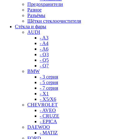
Предохранители
Разное
Разъёмы
Щётки стеклоочистителя
Стёкла и фары
AUDI
- A3
- A4
- A6
- Q3
- Q5
- Q7
BMW
- 3 серия
- 5 серия
- 7 серия
- X1
- X5/X6
CHEVROLET
- AVEO
- CRUZE
- EPICA
DAEWOO
- MATIZ
FORD