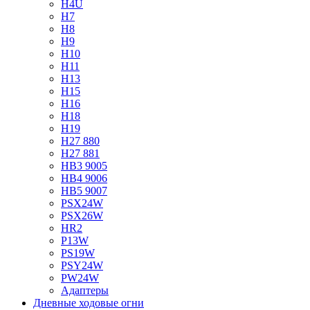
H4U
H7
H8
H9
H10
H11
H13
H15
H16
H18
H19
H27 880
H27 881
HB3 9005
HB4 9006
HB5 9007
PSX24W
PSX26W
HR2
P13W
PS19W
PSY24W
PW24W
Адаптеры
Дневные ходовые огни