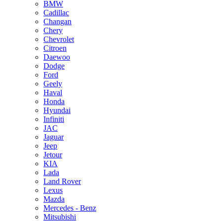
BMW
Cadillac
Changan
Chery
Chevrolet
Citroen
Daewoo
Dodge
Ford
Geely
Haval
Honda
Hyundai
Infiniti
JAC
Jaguar
Jeep
Jetour
KIA
Lada
Land Rover
Lexus
Mazda
Mercedes - Benz
Mitsubishi