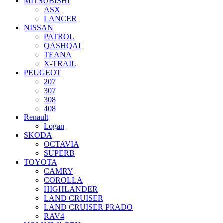
MITSUBISHI
ASX
LANCER
NISSAN
PATROL
QASHQAI
TEANA
X-TRAIL
PEUGEOT
207
307
308
408
Renault
Logan
SKODA
OCTAVIA
SUPERB
TOYOTA
CAMRY
COROLLA
HIGHLANDER
LAND CRUISER
LAND CRUISER PRADO
RAV4