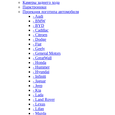
Камеры заднего хода
Парктроники
Проекция логотипа автомобиля
- Audi
- BMW
- BYD
- Cadillac
- Citroen
- Dodge
- Fiat
- Geely
- General Motors
- GreatWall
- Honda
- Hummer
- Hyundai
- Infiniti
- Jaguar
- Jeep
- Kia
- Lada
- Land Rover
- Lexus
- Lifan
- Mazda