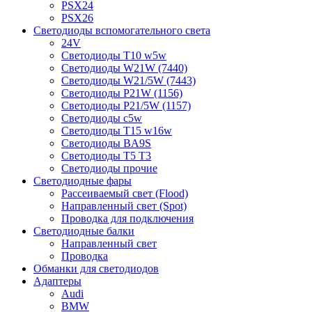
PSX24
PSX26
Светодиоды вспомогательного света
24V
Светодиоды T10 w5w
Светодиоды W21W (7440)
Светодиоды W21/5W (7443)
Светодиоды P21W (1156)
Светодиоды P21/5W (1157)
Светодиоды c5w
Светодиоды T15 w16w
Светодиоды BA9S
Светодиоды T5 T3
Светодиоды прочие
Светодиодные фары
Рассеиваемый свет (Flood)
Направленный свет (Spot)
Проводка для подключения
Светодиодные балки
Направленный свет
Проводка
Обманки для светодиодов
Адаптеры
Audi
BMW