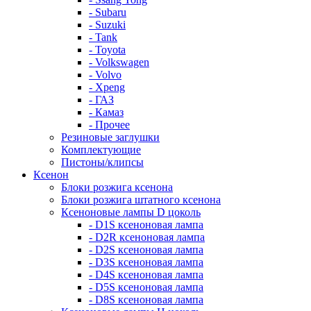
- Subaru
- Suzuki
- Tank
- Toyota
- Volkswagen
- Volvo
- Xpeng
- ГАЗ
- Камаз
- Прочее
Резиновые заглушки
Комплектующие
Пистоны/клипсы
Ксенон
Блоки розжига ксенона
Блоки розжига штатного ксенона
Ксеноновые лампы D цоколь
- D1S ксеноновая лампа
- D2R ксеноновая лампа
- D2S ксеноновая лампа
- D3S ксеноновая лампа
- D4S ксеноновая лампа
- D5S ксеноновая лампа
- D8S ксеноновая лампа