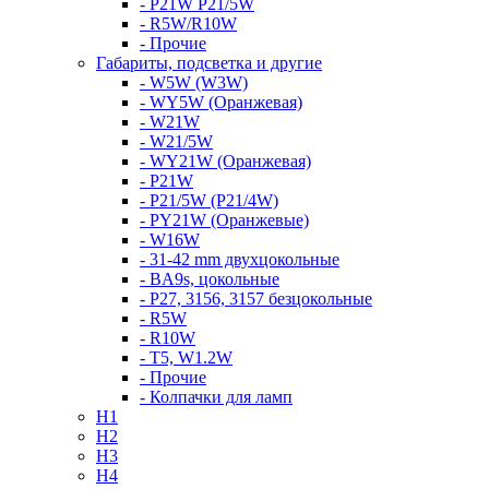
- P21W P21/5W
- R5W/R10W
- Прочие
Габариты, подсветка и другие
- W5W (W3W)
- WY5W (Оранжевая)
- W21W
- W21/5W
- WY21W (Оранжевая)
- P21W
- P21/5W (P21/4W)
- PY21W (Оранжевые)
- W16W
- 31-42 mm двухцокольные
- BA9s, цокольные
- P27, 3156, 3157 безцокольные
- R5W
- R10W
- T5, W1.2W
- Прочие
- Колпачки для ламп
H1
H2
H3
H4