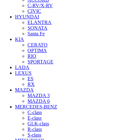
C-RV/X-RV
CIVIC
HYUNDAI
ELANTRA
SONATA
Santa Fe
KIA
CERATO
OPTIMA
RIO
SPORTAGE
LADA
LEXUS
ES
RX
MAZDA
MAZDA 3
MAZDA 6
MERCEDES-BENZ
C-class
E-class
GLK-class
R-class
S-class