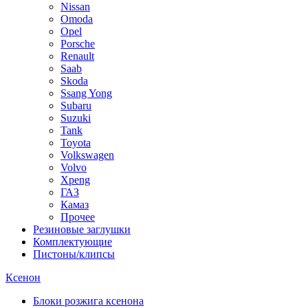
Nissan
Omoda
Opel
Porsche
Renault
Saab
Skoda
Ssang Yong
Subaru
Suzuki
Tank
Toyota
Volkswagen
Volvo
Xpeng
ГАЗ
Камаз
Прочее
Резиновые заглушки
Комплектующие
Пистоны/клипсы
Ксенон
Блоки розжига ксенона