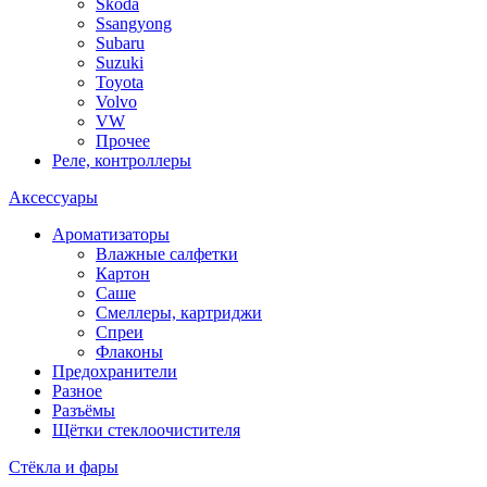
Skoda
Ssangyong
Subaru
Suzuki
Toyota
Volvo
VW
Прочее
Реле, контроллеры
Аксессуары
Ароматизаторы
Влажные салфетки
Картон
Саше
Смеллеры, картриджи
Спреи
Флаконы
Предохранители
Разное
Разъёмы
Щётки стеклоочистителя
Стёкла и фары