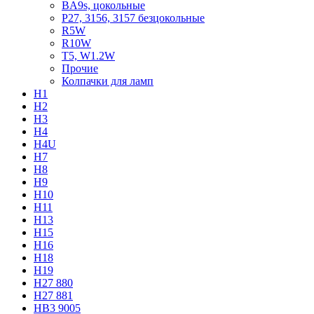
BA9s, цокольные
P27, 3156, 3157 безцокольные
R5W
R10W
T5, W1.2W
Прочие
Колпачки для ламп
H1
H2
H3
H4
H4U
H7
H8
H9
H10
H11
H13
H15
H16
H18
H19
H27 880
H27 881
HB3 9005