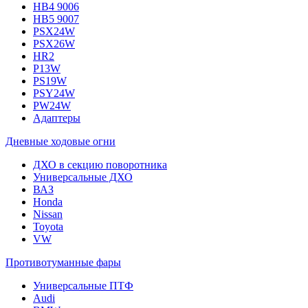
HB4 9006
HB5 9007
PSX24W
PSX26W
HR2
P13W
PS19W
PSY24W
PW24W
Адаптеры
Дневные ходовые огни
ДХО в секцию поворотника
Универсальные ДХО
ВАЗ
Honda
Nissan
Toyota
VW
Противотуманные фары
Универсальные ПТФ
Audi