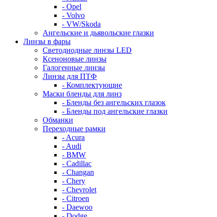
- Opel
- Volvo
- VW/Skoda
Ангельские и дьявольские глазки
Линзы в фары
Светодиодные линзы LED
Ксеноновые линзы
Галогенные линзы
Линзы для ПТФ
- Комплектующие
Маски бленды для линз
- Бленды без ангельских глазок
- Бленды под ангельские глазки
Обманки
Переходные рамки
- Acura
- Audi
- BMW
- Cadillac
- Changan
- Chery
- Chevrolet
- Citroen
- Daewoo
- Dodge