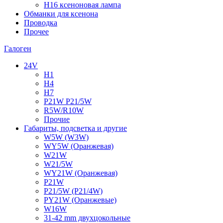
H16 ксеноновая лампа
Обманки для ксенона
Проводка
Прочее
Галоген
24V
H1
H4
H7
P21W P21/5W
R5W/R10W
Прочие
Габариты, подсветка и другие
W5W (W3W)
WY5W (Оранжевая)
W21W
W21/5W
WY21W (Оранжевая)
P21W
P21/5W (P21/4W)
PY21W (Оранжевые)
W16W
31-42 mm двухцокольные