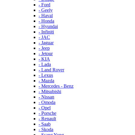
- Ford
- Geely
- Haval
- Honda
- Hyundai
- Infiniti
- JAC
- Jaguar
- Jeep
- Jetour
- KIA
- Lada
- Land Rover
- Lexus
- Mazda
- Mercedes - Benz
- Mitsubishi
- Nissan
- Omoda
- Opel
- Porsche
- Renault
- Saab
- Skoda
- Ssang Yong