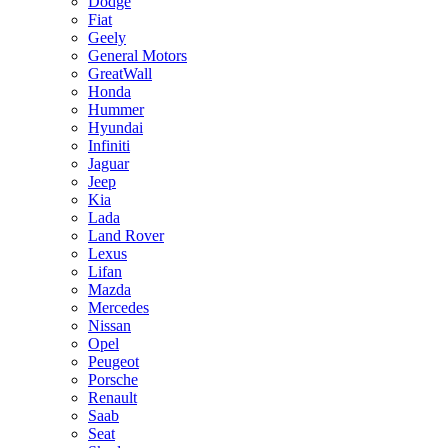
Dodge
Fiat
Geely
General Motors
GreatWall
Honda
Hummer
Hyundai
Infiniti
Jaguar
Jeep
Kia
Lada
Land Rover
Lexus
Lifan
Mazda
Mercedes
Nissan
Opel
Peugeot
Porsche
Renault
Saab
Seat