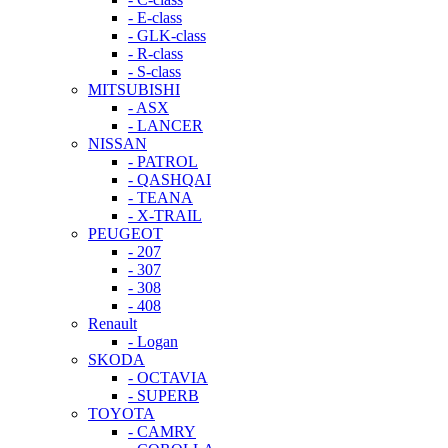
- E-class
- GLK-class
- R-class
- S-class
MITSUBISHI
- ASX
- LANCER
NISSAN
- PATROL
- QASHQAI
- TEANA
- X-TRAIL
PEUGEOT
- 207
- 307
- 308
- 408
Renault
- Logan
SKODA
- OCTAVIA
- SUPERB
TOYOTA
- CAMRY