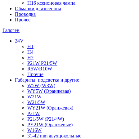
H16 ксеноновая лампа
Обманки для ксенона
Проводка
Прочее
Галоген
24V
H1
H4
H7
P21W P21/5W
R5W/R10W
Прочие
Габариты, подсветка и другие
W5W (W3W)
WY5W (Оранжевая)
W21W
W21/5W
WY21W (Оранжевая)
P21W
P21/5W (P21/4W)
PY21W (Оранжевые)
W16W
31-42 mm двухцокольные