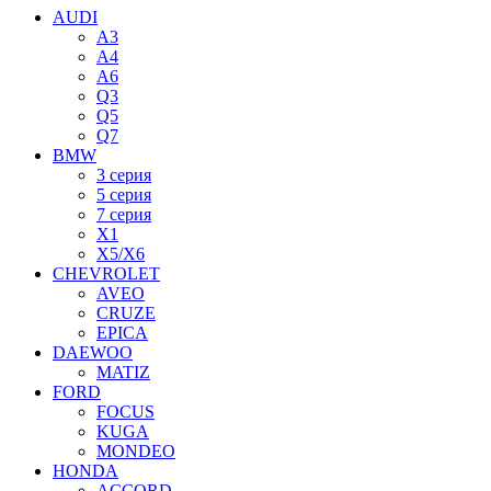
AUDI
A3
A4
A6
Q3
Q5
Q7
BMW
3 серия
5 серия
7 серия
X1
X5/X6
CHEVROLET
AVEO
CRUZE
EPICA
DAEWOO
MATIZ
FORD
FOCUS
KUGA
MONDEO
HONDA
ACCORD