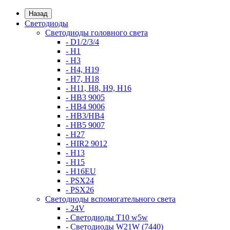
Назад
Светодиоды
Светодиоды головного света
- D1/2/3/4
- H1
- H3
- H4, H19
- H7, H18
- H11, H8, H9, H16
- HB3 9005
- HB4 9006
- HB3/HB4
- HB5 9007
- H27
- HIR2 9012
- H13
- H15
- H16EU
- PSX24
- PSX26
Светодиоды вспомогательного света
- 24V
- Светодиоды T10 w5w
- Светодиоды W21W (7440)