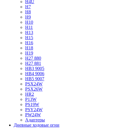
H4U
H7
H8
H9
H10
H11
H13
H15
H16
H18
H19
H27 880
H27 881
HB3 9005
HB4 9006
HB5 9007
PSX24W
PSX26W
HR2
P13W
PS19W
PSY24W
PW24W
Адаптеры
Дневные ходовые огни