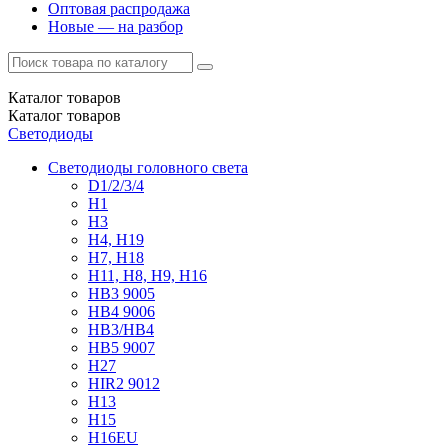
Оптовая распродажа
Новые — на разбор
Каталог
товаров
Каталог
товаров
Светодиоды
Светодиоды головного света
D1/2/3/4
H1
H3
H4, H19
H7, H18
H11, H8, H9, H16
HB3 9005
HB4 9006
HB3/HB4
HB5 9007
H27
HIR2 9012
H13
H15
H16EU