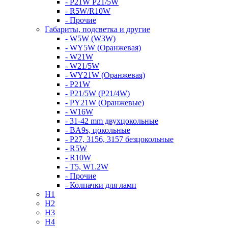
- P21W P21/5W
- R5W/R10W
- Прочие
Габариты, подсветка и другие
- W5W (W3W)
- WY5W (Оранжевая)
- W21W
- W21/5W
- WY21W (Оранжевая)
- P21W
- P21/5W (P21/4W)
- PY21W (Оранжевые)
- W16W
- 31-42 mm двухцокольные
- BA9s, цокольные
- P27, 3156, 3157 безцокольные
- R5W
- R10W
- T5, W1.2W
- Прочие
- Колпачки для ламп
H1
H2
H3
H4