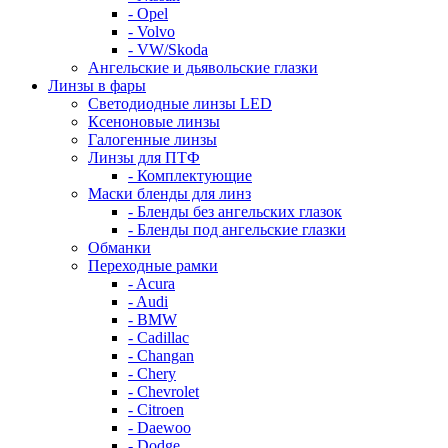
- Opel
- Volvo
- VW/Skoda
Ангельские и дьявольские глазки
Линзы в фары
Светодиодные линзы LED
Ксеноновые линзы
Галогенные линзы
Линзы для ПТФ
- Комплектующие
Маски бленды для линз
- Бленды без ангельских глазок
- Бленды под ангельские глазки
Обманки
Переходные рамки
- Acura
- Audi
- BMW
- Cadillac
- Changan
- Chery
- Chevrolet
- Citroen
- Daewoo
- Dodge