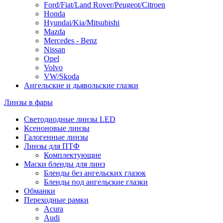
Ford/Fiat/Land Rover/Peugeot/Citroen
Honda
Hyundai/Kia/Mitsubishi
Mazda
Mercedes - Benz
Nissan
Opel
Volvo
VW/Skoda
Ангельские и дьявольские глазки
Линзы в фары
Светодиодные линзы LED
Ксеноновые линзы
Галогенные линзы
Линзы для ПТФ
Комплектующие
Маски бленды для линз
Бленды без ангельских глазок
Бленды под ангельские глазки
Обманки
Переходные рамки
Acura
Audi