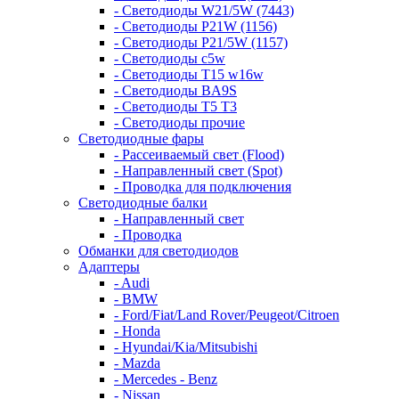
- Светодиоды W21/5W (7443)
- Светодиоды P21W (1156)
- Светодиоды P21/5W (1157)
- Светодиоды c5w
- Светодиоды T15 w16w
- Светодиоды BA9S
- Светодиоды T5 T3
- Светодиоды прочие
Светодиодные фары
- Рассеиваемый свет (Flood)
- Направленный свет (Spot)
- Проводка для подключения
Светодиодные балки
- Направленный свет
- Проводка
Обманки для светодиодов
Адаптеры
- Audi
- BMW
- Ford/Fiat/Land Rover/Peugeot/Citroen
- Honda
- Hyundai/Kia/Mitsubishi
- Mazda
- Mercedes - Benz
- Nissan