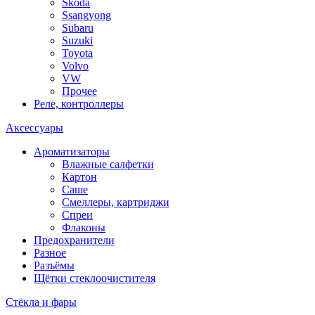
Skoda
Ssangyong
Subaru
Suzuki
Toyota
Volvo
VW
Прочее
Реле, контроллеры
Аксессуары
Ароматизаторы
Влажные салфетки
Картон
Саше
Смеллеры, картриджи
Спреи
Флаконы
Предохранители
Разное
Разъёмы
Щётки стеклоочистителя
Стёкла и фары