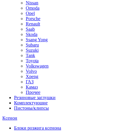
Nissan
Omoda
Opel
Porsche
Renault
Saab
Skoda
Ssang Yong
Subaru
Suzuki
Tank
Toyota
Volkswagen
Volvo
Xpeng
ГАЗ
Камаз
Прочее
Резиновые заглушки
Комплектующие
Пистоны/клипсы
Ксенон
Блоки розжига ксенона