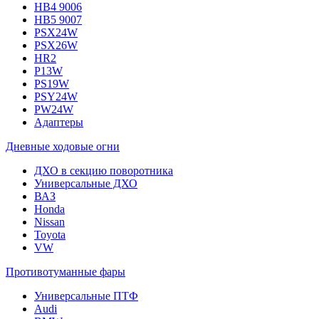
HB4 9006
HB5 9007
PSX24W
PSX26W
HR2
P13W
PS19W
PSY24W
PW24W
Адаптеры
Дневные ходовые огни
ДХО в секцию поворотника
Универсальные ДХО
ВАЗ
Honda
Nissan
Toyota
VW
Противотуманные фары
Универсальные ПТФ
Audi