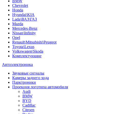
BMW
Chevrolet
Honda
Hyundai\KIA
Lada\ВАЗ\ГАЗ
Mazda
Mercedes-Benz
Nissan\Infinity
Opel
Renault\Mitsubishi\Peugeot
Toyota\Lexus
Volkswagen\Skoda
Комплектующие
Автоэлектроника
Звуковые сигналы
Камеры заднего хода
Парктроники
Проекция логотипа автомобиля
Audi
BMW
BYD
Cadillac
Citroen