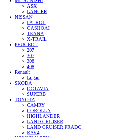
MITSUBISHI
ASX
LANCER
NISSAN
PATROL
QASHQAI
TEANA
X-TRAIL
PEUGEOT
207
307
308
408
Renault
Logan
SKODA
OCTAVIA
SUPERB
TOYOTA
CAMRY
COROLLA
HIGHLANDER
LAND CRUISER
LAND CRUISER PRADO
RAV4