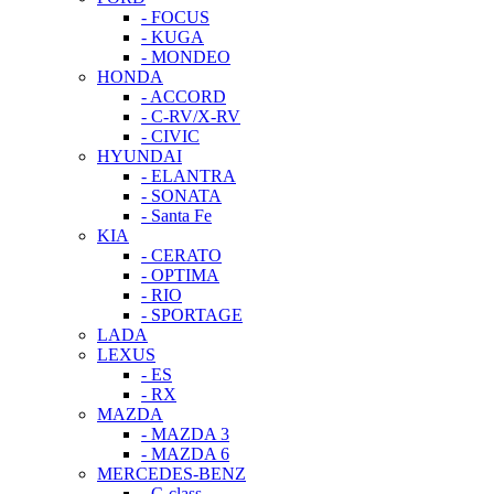
- FOCUS
- KUGA
- MONDEO
HONDA
- ACCORD
- C-RV/X-RV
- CIVIC
HYUNDAI
- ELANTRA
- SONATA
- Santa Fe
KIA
- CERATO
- OPTIMA
- RIO
- SPORTAGE
LADA
LEXUS
- ES
- RX
MAZDA
- MAZDA 3
- MAZDA 6
MERCEDES-BENZ
- C-class