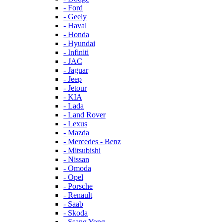
- Ford
- Geely
- Haval
- Honda
- Hyundai
- Infiniti
- JAC
- Jaguar
- Jeep
- Jetour
- KIA
- Lada
- Land Rover
- Lexus
- Mazda
- Mercedes - Benz
- Mitsubishi
- Nissan
- Omoda
- Opel
- Porsche
- Renault
- Saab
- Skoda
- Ssang Yong