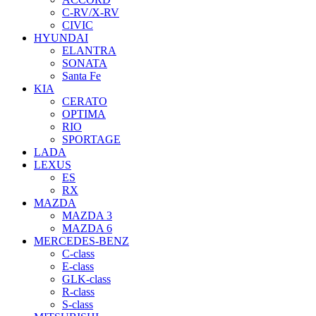
C-RV/X-RV
CIVIC
HYUNDAI
ELANTRA
SONATA
Santa Fe
KIA
CERATO
OPTIMA
RIO
SPORTAGE
LADA
LEXUS
ES
RX
MAZDA
MAZDA 3
MAZDA 6
MERCEDES-BENZ
C-class
E-class
GLK-class
R-class
S-class