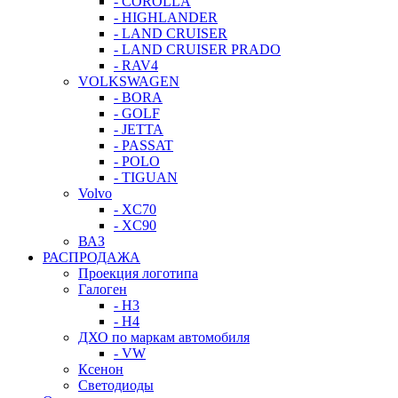
- COROLLA
- HIGHLANDER
- LAND CRUISER
- LAND CRUISER PRADO
- RAV4
VOLKSWAGEN
- BORA
- GOLF
- JETTA
- PASSAT
- POLO
- TIGUAN
Volvo
- XC70
- XC90
ВАЗ
РАСПРОДАЖА
Проекция логотипа
Галоген
- H3
- H4
ДХО по маркам автомобиля
- VW
Ксенон
Светодиоды