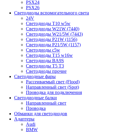
PSX24
PSX26
Светодиоды вспомогательного света
24V
Светодиоды T10 w5w
Светодиоды W21W (7440)
Светодиоды W21/5W (7443)
Светодиоды P21W (1156)
Светодиоды P21/5W (1157)
Светодиоды c5w
Светодиоды T15 w16w
Светодиоды BA9S
Светодиоды T5 T3
Светодиоды прочие
Светодиодные фары
Рассеиваемый свет (Flood)
Направленный свет (Spot)
Проводка для подключения
Светодиодные балки
Направленный свет
Проводка
Обманки для светодиодов
Адаптеры
Audi
BMW