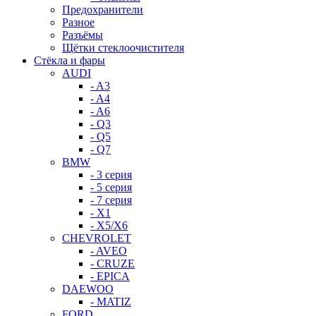
Предохранители
Разное
Разъёмы
Щётки стеклоочистителя
Стёкла и фары
AUDI
- A3
- A4
- A6
- Q3
- Q5
- Q7
BMW
- 3 серия
- 5 серия
- 7 серия
- X1
- X5/X6
CHEVROLET
- AVEO
- CRUZE
- EPICA
DAEWOO
- MATIZ
FORD