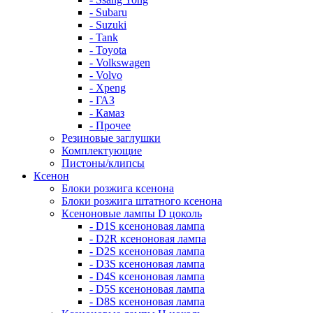
- Subaru
- Suzuki
- Tank
- Toyota
- Volkswagen
- Volvo
- Xpeng
- ГАЗ
- Камаз
- Прочее
Резиновые заглушки
Комплектующие
Пистоны/клипсы
Ксенон
Блоки розжига ксенона
Блоки розжига штатного ксенона
Ксеноновые лампы D цоколь
- D1S ксеноновая лампа
- D2R ксеноновая лампа
- D2S ксеноновая лампа
- D3S ксеноновая лампа
- D4S ксеноновая лампа
- D5S ксеноновая лампа
- D8S ксеноновая лампа