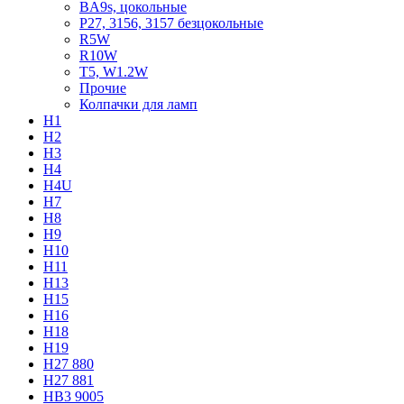
BA9s, цокольные
P27, 3156, 3157 безцокольные
R5W
R10W
T5, W1.2W
Прочие
Колпачки для ламп
H1
H2
H3
H4
H4U
H7
H8
H9
H10
H11
H13
H15
H16
H18
H19
H27 880
H27 881
HB3 9005