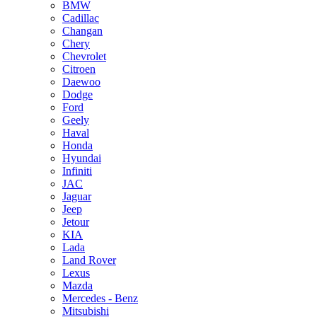
BMW
Cadillac
Changan
Chery
Chevrolet
Citroen
Daewoo
Dodge
Ford
Geely
Haval
Honda
Hyundai
Infiniti
JAC
Jaguar
Jeep
Jetour
KIA
Lada
Land Rover
Lexus
Mazda
Mercedes - Benz
Mitsubishi