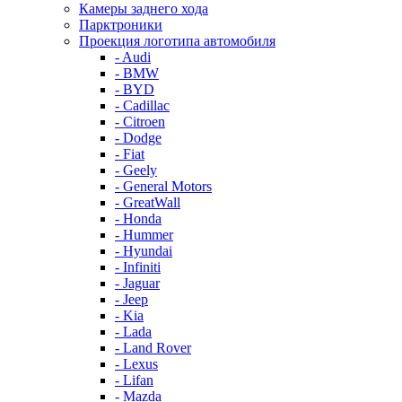
Камеры заднего хода
Парктроники
Проекция логотипа автомобиля
- Audi
- BMW
- BYD
- Cadillac
- Citroen
- Dodge
- Fiat
- Geely
- General Motors
- GreatWall
- Honda
- Hummer
- Hyundai
- Infiniti
- Jaguar
- Jeep
- Kia
- Lada
- Land Rover
- Lexus
- Lifan
- Mazda