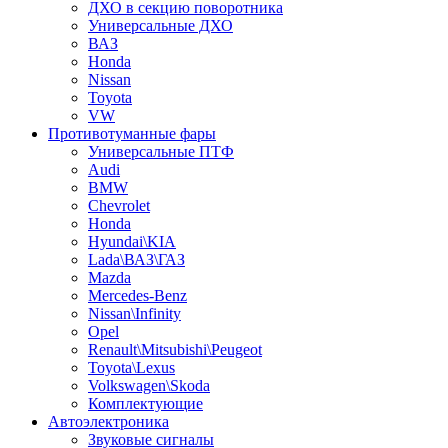
ДХО в секцию поворотника
Универсальные ДХО
ВАЗ
Honda
Nissan
Toyota
VW
Противотуманные фары
Универсальные ПТФ
Audi
BMW
Chevrolet
Honda
Hyundai\KIA
Lada\ВАЗ\ГАЗ
Mazda
Mercedes-Benz
Nissan\Infinity
Opel
Renault\Mitsubishi\Peugeot
Toyota\Lexus
Volkswagen\Skoda
Комплектующие
Автоэлектроника
Звуковые сигналы