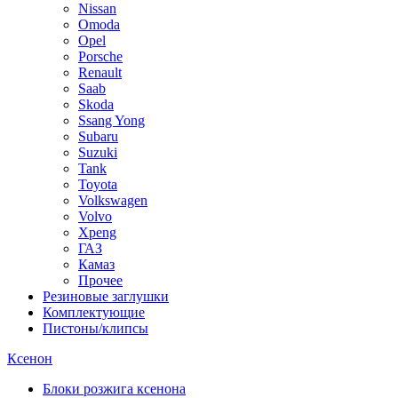
Nissan
Omoda
Opel
Porsche
Renault
Saab
Skoda
Ssang Yong
Subaru
Suzuki
Tank
Toyota
Volkswagen
Volvo
Xpeng
ГАЗ
Камаз
Прочее
Резиновые заглушки
Комплектующие
Пистоны/клипсы
Ксенон
Блоки розжига ксенона