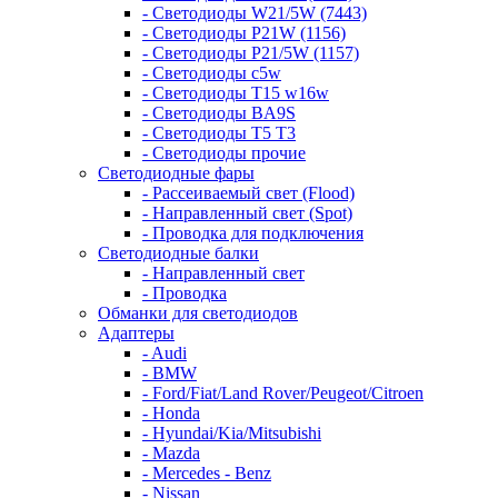
- Светодиоды W21/5W (7443)
- Светодиоды P21W (1156)
- Светодиоды P21/5W (1157)
- Светодиоды c5w
- Светодиоды T15 w16w
- Светодиоды BA9S
- Светодиоды T5 T3
- Светодиоды прочие
Светодиодные фары
- Рассеиваемый свет (Flood)
- Направленный свет (Spot)
- Проводка для подключения
Светодиодные балки
- Направленный свет
- Проводка
Обманки для светодиодов
Адаптеры
- Audi
- BMW
- Ford/Fiat/Land Rover/Peugeot/Citroen
- Honda
- Hyundai/Kia/Mitsubishi
- Mazda
- Mercedes - Benz
- Nissan