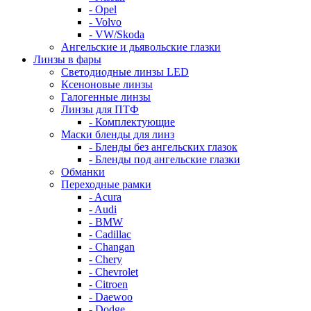
- Opel
- Volvo
- VW/Skoda
Ангельские и дьявольские глазки
Линзы в фары
Светодиодные линзы LED
Ксеноновые линзы
Галогенные линзы
Линзы для ПТФ
- Комплектующие
Маски бленды для линз
- Бленды без ангельских глазок
- Бленды под ангельские глазки
Обманки
Переходные рамки
- Acura
- Audi
- BMW
- Cadillac
- Changan
- Chery
- Chevrolet
- Citroen
- Daewoo
- Dodge