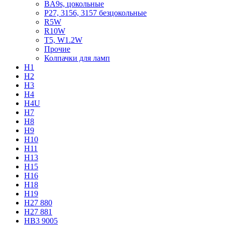
BA9s, цокольные
P27, 3156, 3157 безцокольные
R5W
R10W
T5, W1.2W
Прочие
Колпачки для ламп
H1
H2
H3
H4
H4U
H7
H8
H9
H10
H11
H13
H15
H16
H18
H19
H27 880
H27 881
HB3 9005