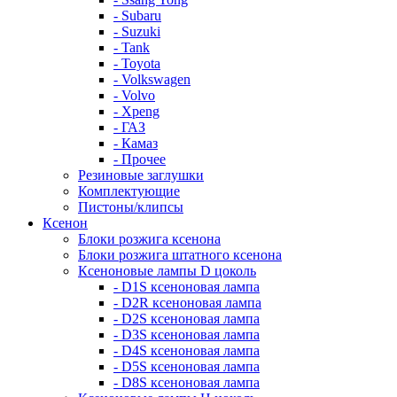
- Subaru
- Suzuki
- Tank
- Toyota
- Volkswagen
- Volvo
- Xpeng
- ГАЗ
- Камаз
- Прочее
Резиновые заглушки
Комплектующие
Пистоны/клипсы
Ксенон
Блоки розжига ксенона
Блоки розжига штатного ксенона
Ксеноновые лампы D цоколь
- D1S ксеноновая лампа
- D2R ксеноновая лампа
- D2S ксеноновая лампа
- D3S ксеноновая лампа
- D4S ксеноновая лампа
- D5S ксеноновая лампа
- D8S ксеноновая лампа