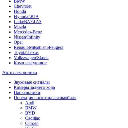
BMW
Chevrolet
Honda
Hyundai\KIA
Lada\ВАЗ\ГАЗ
Mazda
Mercedes-Benz
Nissan\Infinity
Opel
Renault\Mitsubishi\Peugeot
Toyota\Lexus
Volkswagen\Skoda
Комплектующие
Автоэлектроника
Звуковые сигналы
Камеры заднего хода
Парктроники
Проекция логотипа автомобиля
Audi
BMW
BYD
Cadillac
Citroen