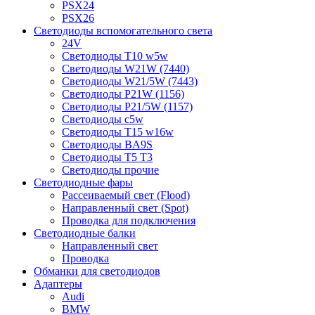
PSX24
PSX26
Светодиоды вспомогательного света
24V
Светодиоды T10 w5w
Светодиоды W21W (7440)
Светодиоды W21/5W (7443)
Светодиоды P21W (1156)
Светодиоды P21/5W (1157)
Светодиоды c5w
Светодиоды T15 w16w
Светодиоды BA9S
Светодиоды T5 T3
Светодиоды прочие
Светодиодные фары
Рассеиваемый свет (Flood)
Направленный свет (Spot)
Проводка для подключения
Светодиодные балки
Направленный свет
Проводка
Обманки для светодиодов
Адаптеры
Audi
BMW