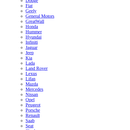
Dodge
Fiat
Geely
General Motors
GreatWall
Honda
Hummer
Hyundai
Infiniti
Jaguar
Jeep
Kia
Lada
Land Rover
Lexus
Lifan
Mazda
Mercedes
Nissan
Opel
Peugeot
Porsche
Renault
Saab
Seat