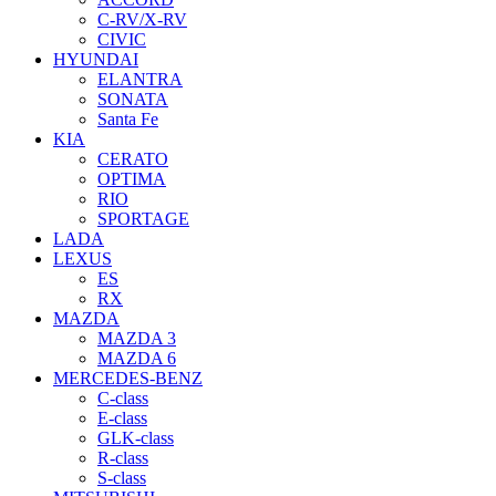
C-RV/X-RV
CIVIC
HYUNDAI
ELANTRA
SONATA
Santa Fe
KIA
CERATO
OPTIMA
RIO
SPORTAGE
LADA
LEXUS
ES
RX
MAZDA
MAZDA 3
MAZDA 6
MERCEDES-BENZ
C-class
E-class
GLK-class
R-class
S-class