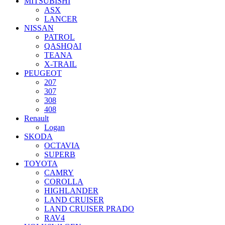
MITSUBISHI
ASX
LANCER
NISSAN
PATROL
QASHQAI
TEANA
X-TRAIL
PEUGEOT
207
307
308
408
Renault
Logan
SKODA
OCTAVIA
SUPERB
TOYOTA
CAMRY
COROLLA
HIGHLANDER
LAND CRUISER
LAND CRUISER PRADO
RAV4