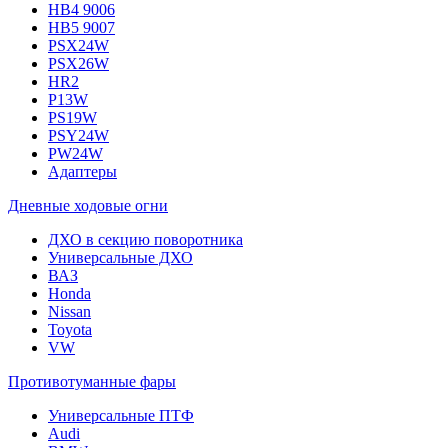
HB4 9006
HB5 9007
PSX24W
PSX26W
HR2
P13W
PS19W
PSY24W
PW24W
Адаптеры
Дневные ходовые огни
ДХО в секцию поворотника
Универсальные ДХО
ВАЗ
Honda
Nissan
Toyota
VW
Противотуманные фары
Универсальные ПТФ
Audi