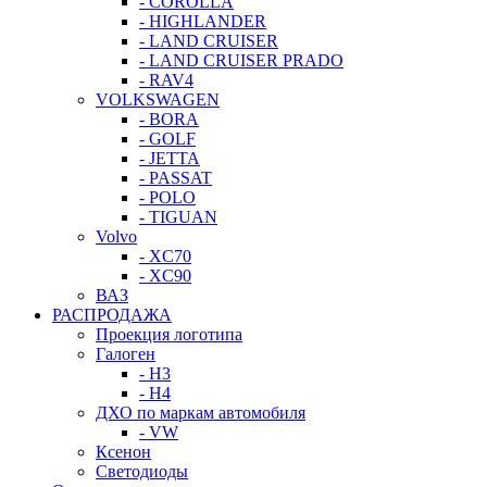
- COROLLA
- HIGHLANDER
- LAND CRUISER
- LAND CRUISER PRADO
- RAV4
VOLKSWAGEN
- BORA
- GOLF
- JETTA
- PASSAT
- POLO
- TIGUAN
Volvo
- XC70
- XC90
ВАЗ
РАСПРОДАЖА
Проекция логотипа
Галоген
- H3
- H4
ДХО по маркам автомобиля
- VW
Ксенон
Светодиоды