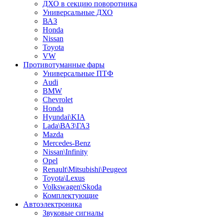
ДХО в секцию поворотника
Универсальные ДХО
ВАЗ
Honda
Nissan
Toyota
VW
Противотуманные фары
Универсальные ПТФ
Audi
BMW
Chevrolet
Honda
Hyundai\KIA
Lada\ВАЗ\ГАЗ
Mazda
Mercedes-Benz
Nissan\Infinity
Opel
Renault\Mitsubishi\Peugeot
Toyota\Lexus
Volkswagen\Skoda
Комплектующие
Автоэлектроника
Звуковые сигналы