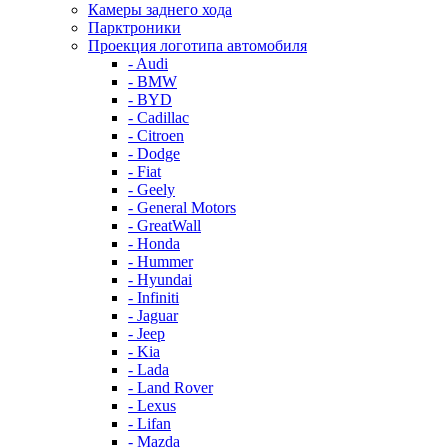
Камеры заднего хода
Парктроники
Проекция логотипа автомобиля
- Audi
- BMW
- BYD
- Cadillac
- Citroen
- Dodge
- Fiat
- Geely
- General Motors
- GreatWall
- Honda
- Hummer
- Hyundai
- Infiniti
- Jaguar
- Jeep
- Kia
- Lada
- Land Rover
- Lexus
- Lifan
- Mazda