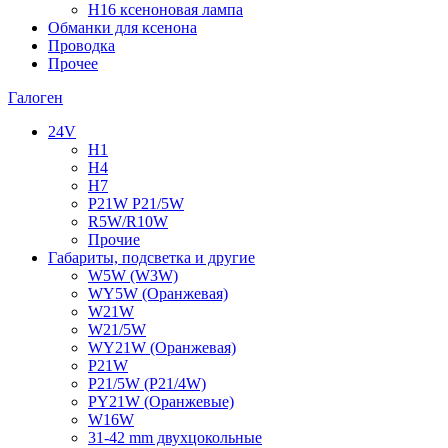
H16 ксеноновая лампа
Обманки для ксенона
Проводка
Прочее
Галоген
24V
H1
H4
H7
P21W P21/5W
R5W/R10W
Прочие
Габариты, подсветка и другие
W5W (W3W)
WY5W (Оранжевая)
W21W
W21/5W
WY21W (Оранжевая)
P21W
P21/5W (P21/4W)
PY21W (Оранжевые)
W16W
31-42 mm двухцокольные