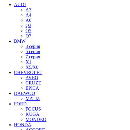
AUDI
A3
A4
A6
Q3
Q5
Q7
BMW
3 серия
5 серия
7 серия
X1
X5/X6
CHEVROLET
AVEO
CRUZE
EPICA
DAEWOO
MATIZ
FORD
FOCUS
KUGA
MONDEO
HONDA
ACCORD