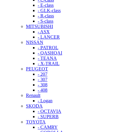
- E-class
- GLK-class
- R-class
- S-class
MITSUBISHI
- ASX
- LANCER
NISSAN
- PATROL
- QASHQAI
- TEANA
- X-TRAIL
PEUGEOT
- 207
- 307
- 308
- 408
Renault
- Logan
SKODA
- OCTAVIA
- SUPERB
TOYOTA
- CAMRY