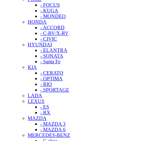
- FOCUS
- KUGA
- MONDEO
HONDA
- ACCORD
- C-RV/X-RV
- CIVIC
HYUNDAI
- ELANTRA
- SONATA
- Santa Fe
KIA
- CERATO
- OPTIMA
- RIO
- SPORTAGE
LADA
LEXUS
- ES
- RX
MAZDA
- MAZDA 3
- MAZDA 6
MERCEDES-BENZ
- C-class