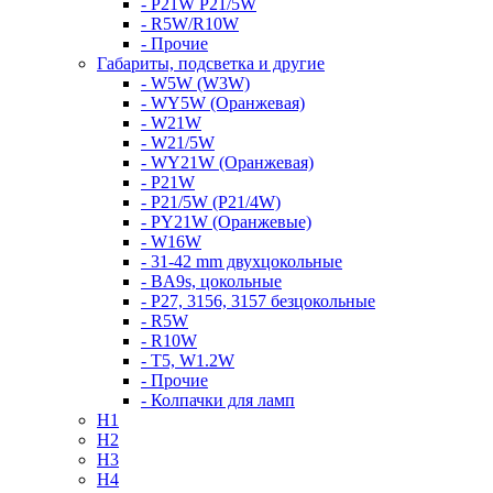
- P21W P21/5W
- R5W/R10W
- Прочие
Габариты, подсветка и другие
- W5W (W3W)
- WY5W (Оранжевая)
- W21W
- W21/5W
- WY21W (Оранжевая)
- P21W
- P21/5W (P21/4W)
- PY21W (Оранжевые)
- W16W
- 31-42 mm двухцокольные
- BA9s, цокольные
- P27, 3156, 3157 безцокольные
- R5W
- R10W
- T5, W1.2W
- Прочие
- Колпачки для ламп
H1
H2
H3
H4