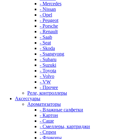
- Mercedes
- Nissan
- Opel
- Peugeot
- Porsche
- Renault
- Saab
- Seat
- Skoda
- Ssangyong
- Subaru
- Suzuki
- Toyota
- Volvo
- VW
- Прочее
Реле, контроллеры
Аксессуары
Ароматизаторы
- Влажные салфетки
- Картон
- Саше
- Смеллеры, картриджи
- Спреи
- Флаконы