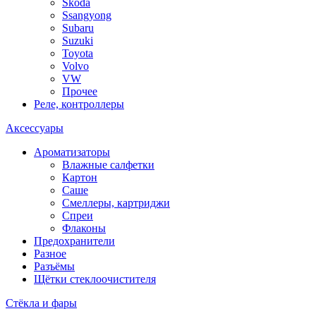
Skoda
Ssangyong
Subaru
Suzuki
Toyota
Volvo
VW
Прочее
Реле, контроллеры
Аксессуары
Ароматизаторы
Влажные салфетки
Картон
Саше
Смеллеры, картриджи
Спреи
Флаконы
Предохранители
Разное
Разъёмы
Щётки стеклоочистителя
Стёкла и фары