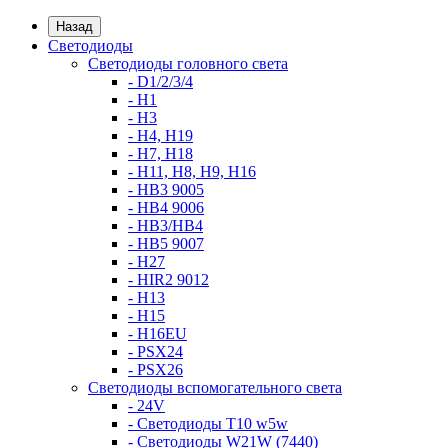
Назад
Светодиоды
Светодиоды головного света
- D1/2/3/4
- H1
- H3
- H4, H19
- H7, H18
- H11, H8, H9, H16
- HB3 9005
- HB4 9006
- HB3/HB4
- HB5 9007
- H27
- HIR2 9012
- H13
- H15
- H16EU
- PSX24
- PSX26
Светодиоды вспомогательного света
- 24V
- Светодиоды T10 w5w
- Светодиоды W21W (7440)