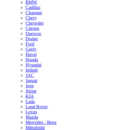
BMW
Cadillac
Changan
Chery
Chevrolet
Citroen
Daewoo
Dodge
Ford
Geely
Haval
Honda
Hyundai
Infiniti
JAC
Jaguar
Jeep
Jetour
KIA
Lada
Land Rover
Lexus
Mazda
Mercedes - Benz
Mitsubishi