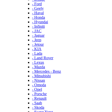
- Ford
- Geely
- Haval
- Honda
- Hyundai
- Infiniti
- JAC
- Jaguar
- Jeep
- Jetour
- KIA
- Lada
- Land Rover
- Lexus
- Mazda
- Mercedes - Benz
- Mitsubishi
- Nissan
- Omoda
- Opel
- Porsche
- Renault
- Saab
- Skoda
- Ssang Yong