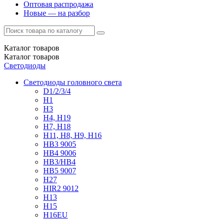
Оптовая распродажа
Новые — на разбор
Каталог
товаров
Каталог
товаров
Светодиоды
Светодиоды головного света
D1/2/3/4
H1
H3
H4, H19
H7, H18
H11, H8, H9, H16
HB3 9005
HB4 9006
HB3/HB4
HB5 9007
H27
HIR2 9012
H13
H15
H16EU