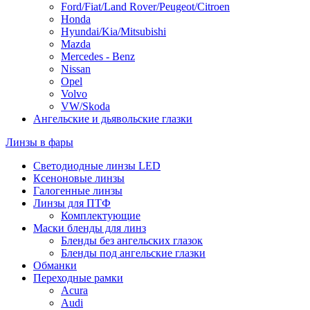
Ford/Fiat/Land Rover/Peugeot/Citroen
Honda
Hyundai/Kia/Mitsubishi
Mazda
Mercedes - Benz
Nissan
Opel
Volvo
VW/Skoda
Ангельские и дьявольские глазки
Линзы в фары
Светодиодные линзы LED
Ксеноновые линзы
Галогенные линзы
Линзы для ПТФ
Комплектующие
Маски бленды для линз
Бленды без ангельских глазок
Бленды под ангельские глазки
Обманки
Переходные рамки
Acura
Audi