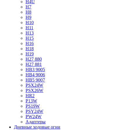
H4U
H7
H8
H9
H10
H11
H13
H15
H16
H18
H19
H27 880
H27 881
HB3 9005
HB4 9006
HB5 9007
PSX24W
PSX26W
HR2
P13W
PS19W
PSY24W
PW24W
Адаптеры
Дневные ходовые огни