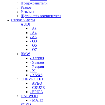
Предохранители
Разное
Разъёмы
Щётки стеклоочистителя
Стёкла и фары
AUDI
- A3
- A4
- A6
- Q3
- Q5
- Q7
BMW
- 3 серия
- 5 серия
- 7 серия
- X1
- X5/X6
CHEVROLET
- AVEO
- CRUZE
- EPICA
DAEWOO
- MATIZ
FORD