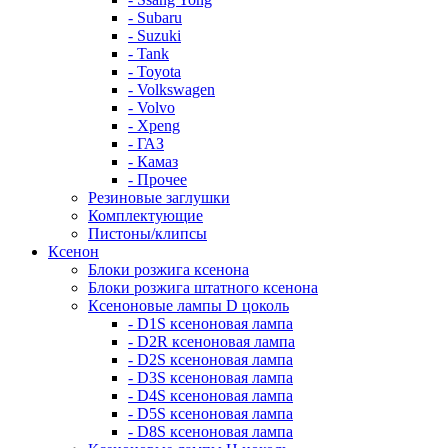
- Subaru
- Suzuki
- Tank
- Toyota
- Volkswagen
- Volvo
- Xpeng
- ГАЗ
- Камаз
- Прочее
Резиновые заглушки
Комплектующие
Пистоны/клипсы
Ксенон
Блоки розжига ксенона
Блоки розжига штатного ксенона
Ксеноновые лампы D цоколь
- D1S ксеноновая лампа
- D2R ксеноновая лампа
- D2S ксеноновая лампа
- D3S ксеноновая лампа
- D4S ксеноновая лампа
- D5S ксеноновая лампа
- D8S ксеноновая лампа