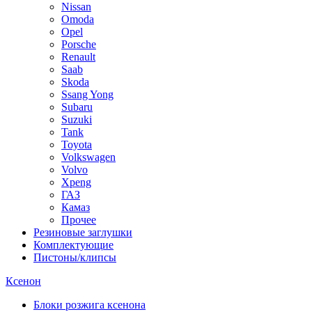
Nissan
Omoda
Opel
Porsche
Renault
Saab
Skoda
Ssang Yong
Subaru
Suzuki
Tank
Toyota
Volkswagen
Volvo
Xpeng
ГАЗ
Камаз
Прочее
Резиновые заглушки
Комплектующие
Пистоны/клипсы
Ксенон
Блоки розжига ксенона