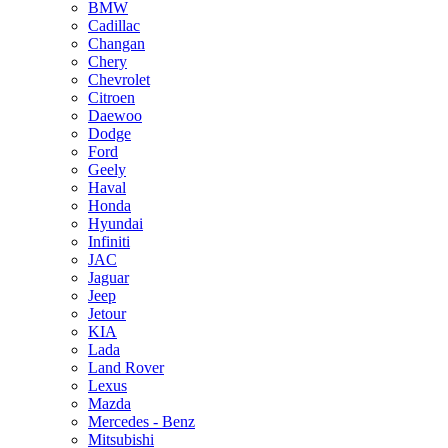
BMW
Cadillac
Changan
Chery
Chevrolet
Citroen
Daewoo
Dodge
Ford
Geely
Haval
Honda
Hyundai
Infiniti
JAC
Jaguar
Jeep
Jetour
KIA
Lada
Land Rover
Lexus
Mazda
Mercedes - Benz
Mitsubishi