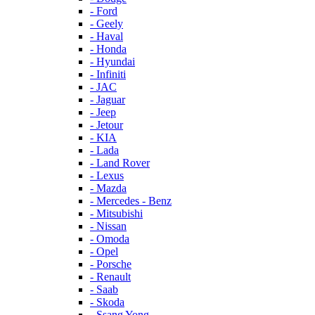
- Ford
- Geely
- Haval
- Honda
- Hyundai
- Infiniti
- JAC
- Jaguar
- Jeep
- Jetour
- KIA
- Lada
- Land Rover
- Lexus
- Mazda
- Mercedes - Benz
- Mitsubishi
- Nissan
- Omoda
- Opel
- Porsche
- Renault
- Saab
- Skoda
- Ssang Yong