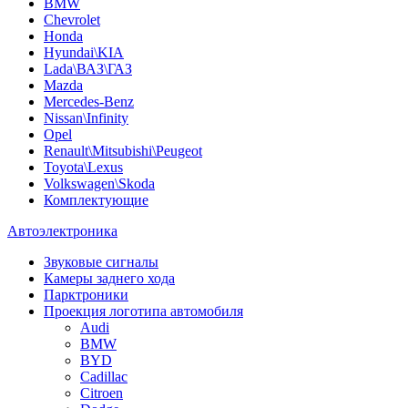
BMW
Chevrolet
Honda
Hyundai\KIA
Lada\ВАЗ\ГАЗ
Mazda
Mercedes-Benz
Nissan\Infinity
Opel
Renault\Mitsubishi\Peugeot
Toyota\Lexus
Volkswagen\Skoda
Комплектующие
Автоэлектроника
Звуковые сигналы
Камеры заднего хода
Парктроники
Проекция логотипа автомобиля
Audi
BMW
BYD
Cadillac
Citroen