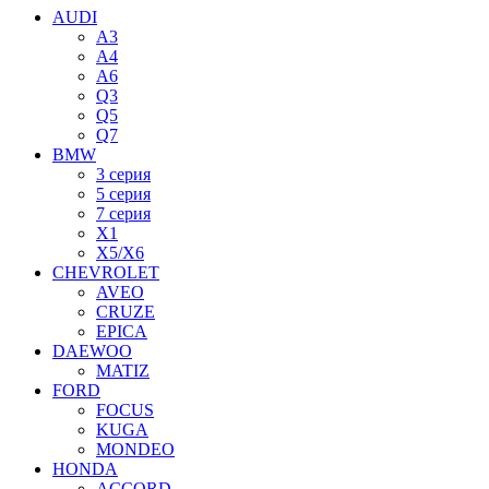
AUDI
A3
A4
A6
Q3
Q5
Q7
BMW
3 серия
5 серия
7 серия
X1
X5/X6
CHEVROLET
AVEO
CRUZE
EPICA
DAEWOO
MATIZ
FORD
FOCUS
KUGA
MONDEO
HONDA
ACCORD