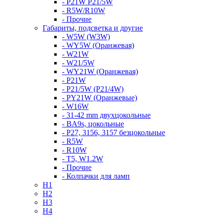
- P21W P21/5W
- R5W/R10W
- Прочие
Габариты, подсветка и другие
- W5W (W3W)
- WY5W (Оранжевая)
- W21W
- W21/5W
- WY21W (Оранжевая)
- P21W
- P21/5W (P21/4W)
- PY21W (Оранжевые)
- W16W
- 31-42 mm двухцокольные
- BA9s, цокольные
- P27, 3156, 3157 безцокольные
- R5W
- R10W
- T5, W1.2W
- Прочие
- Колпачки для ламп
H1
H2
H3
H4