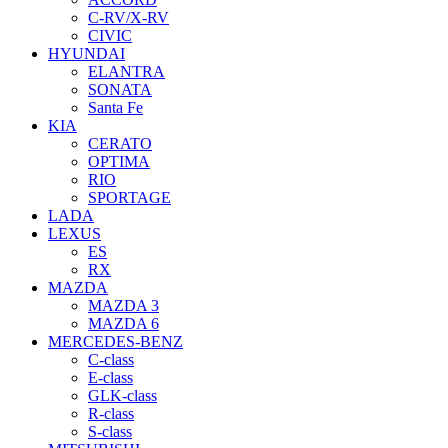
C-RV/X-RV
CIVIC
HYUNDAI
ELANTRA
SONATA
Santa Fe
KIA
CERATO
OPTIMA
RIO
SPORTAGE
LADA
LEXUS
ES
RX
MAZDA
MAZDA 3
MAZDA 6
MERCEDES-BENZ
C-class
E-class
GLK-class
R-class
S-class