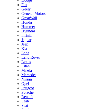
Dodge
Fiat
Geely
General Motors
GreatWall
Honda
Hummer
Hyundai
Infiniti
Jaguar
Jeep
Kia
Lada
Land Rover
Lexus
Lifan
Mazda
Mercedes
Nissan
Opel
Peugeot
Porsche
Renault
Saab
Seat