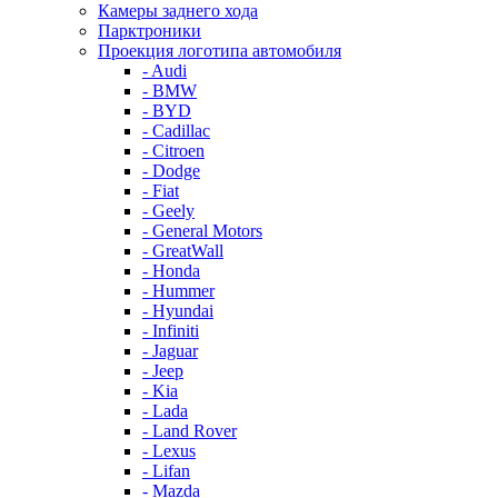
Камеры заднего хода
Парктроники
Проекция логотипа автомобиля
- Audi
- BMW
- BYD
- Cadillac
- Citroen
- Dodge
- Fiat
- Geely
- General Motors
- GreatWall
- Honda
- Hummer
- Hyundai
- Infiniti
- Jaguar
- Jeep
- Kia
- Lada
- Land Rover
- Lexus
- Lifan
- Mazda