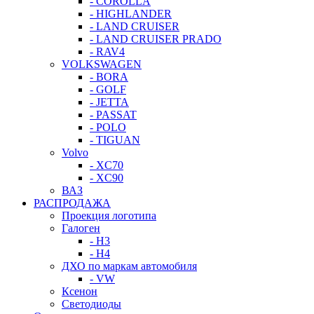
- COROLLA
- HIGHLANDER
- LAND CRUISER
- LAND CRUISER PRADO
- RAV4
VOLKSWAGEN
- BORA
- GOLF
- JETTA
- PASSAT
- POLO
- TIGUAN
Volvo
- XC70
- XC90
ВАЗ
РАСПРОДАЖА
Проекция логотипа
Галоген
- H3
- H4
ДХО по маркам автомобиля
- VW
Ксенон
Светодиоды