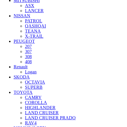
MITSUBISHI
ASX
LANCER
NISSAN
PATROL
QASHQAI
TEANA
X-TRAIL
PEUGEOT
207
307
308
408
Renault
Logan
SKODA
OCTAVIA
SUPERB
TOYOTA
CAMRY
COROLLA
HIGHLANDER
LAND CRUISER
LAND CRUISER PRADO
RAV4