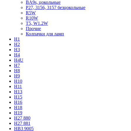
BA9s, цокольные
P27, 3156, 3157 безцокольные
R5W
R10W
T5, W1.2W
Прочие
Колпачки для ламп
H1
H2
H3
H4
H4U
H7
H8
H9
H10
H11
H13
H15
H16
H18
H19
H27 880
H27 881
HB3 9005