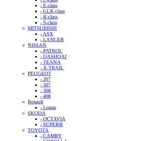
- E-class
- GLK-class
- R-class
- S-class
MITSUBISHI
- ASX
- LANCER
NISSAN
- PATROL
- QASHQAI
- TEANA
- X-TRAIL
PEUGEOT
- 207
- 307
- 308
- 408
Renault
- Logan
SKODA
- OCTAVIA
- SUPERB
TOYOTA
- CAMRY