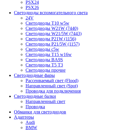
PSX24
PSX26
Светодиоды вспомогательного света
24V
Светодиоды T10 w5w
Светодиоды W21W (7440)
Светодиоды W21/5W (7443)
Светодиоды P21W (1156)
Светодиоды P21/5W (1157)
Светодиоды c5w
Светодиоды T15 w16w
Светодиоды BA9S
Светодиоды T5 T3
Светодиоды прочие
Светодиодные фары
Рассеиваемый свет (Flood)
Направленный свет (Spot)
Проводка для подключения
Светодиодные балки
Направленный свет
Проводка
Обманки для светодиодов
Адаптеры
Audi
BMW