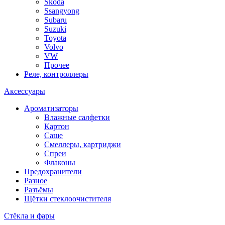
Skoda
Ssangyong
Subaru
Suzuki
Toyota
Volvo
VW
Прочее
Реле, контроллеры
Аксессуары
Ароматизаторы
Влажные салфетки
Картон
Саше
Смеллеры, картриджи
Спреи
Флаконы
Предохранители
Разное
Разъёмы
Щётки стеклоочистителя
Стёкла и фары