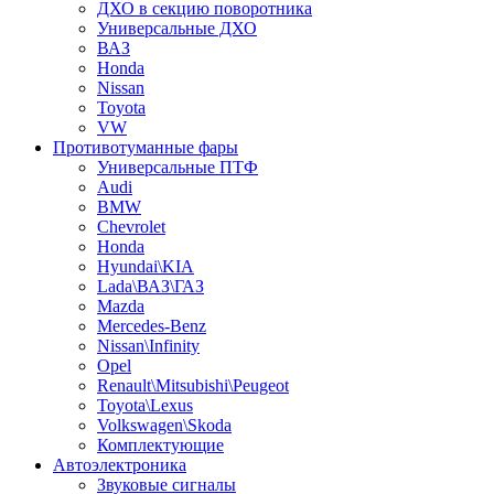
ДХО в секцию поворотника
Универсальные ДХО
ВАЗ
Honda
Nissan
Toyota
VW
Противотуманные фары
Универсальные ПТФ
Audi
BMW
Chevrolet
Honda
Hyundai\KIA
Lada\ВАЗ\ГАЗ
Mazda
Mercedes-Benz
Nissan\Infinity
Opel
Renault\Mitsubishi\Peugeot
Toyota\Lexus
Volkswagen\Skoda
Комплектующие
Автоэлектроника
Звуковые сигналы