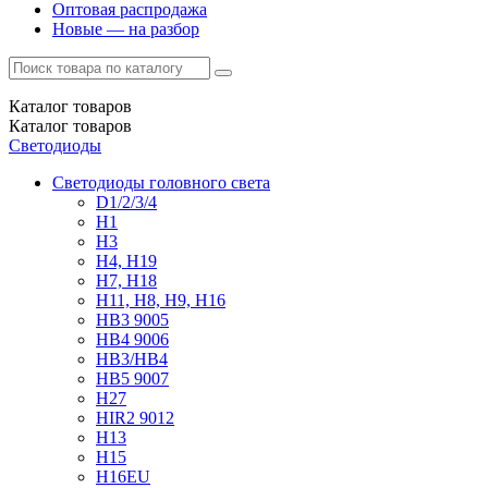
Оптовая распродажа
Новые — на разбор
Каталог
товаров
Каталог
товаров
Светодиоды
Светодиоды головного света
D1/2/3/4
H1
H3
H4, H19
H7, H18
H11, H8, H9, H16
HB3 9005
HB4 9006
HB3/HB4
HB5 9007
H27
HIR2 9012
H13
H15
H16EU