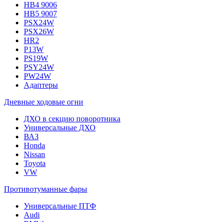
HB4 9006
HB5 9007
PSX24W
PSX26W
HR2
P13W
PS19W
PSY24W
PW24W
Адаптеры
Дневные ходовые огни
ДХО в секцию поворотника
Универсальные ДХО
ВАЗ
Honda
Nissan
Toyota
VW
Противотуманные фары
Универсальные ПТФ
Audi