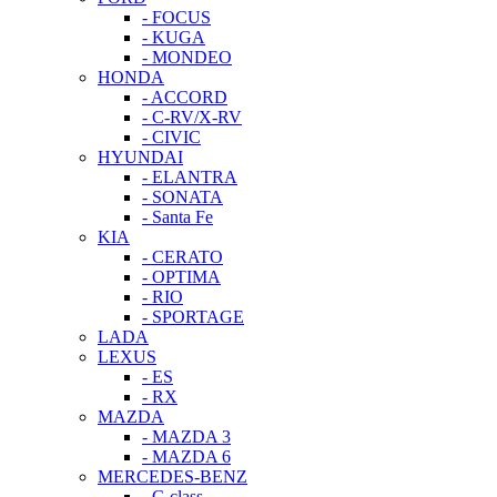
- FOCUS
- KUGA
- MONDEO
HONDA
- ACCORD
- C-RV/X-RV
- CIVIC
HYUNDAI
- ELANTRA
- SONATA
- Santa Fe
KIA
- CERATO
- OPTIMA
- RIO
- SPORTAGE
LADA
LEXUS
- ES
- RX
MAZDA
- MAZDA 3
- MAZDA 6
MERCEDES-BENZ
- C-class