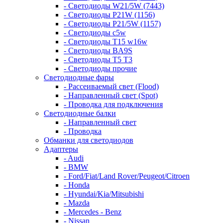
- Светодиоды W21/5W (7443)
- Светодиоды P21W (1156)
- Светодиоды P21/5W (1157)
- Светодиоды c5w
- Светодиоды T15 w16w
- Светодиоды BA9S
- Светодиоды T5 T3
- Светодиоды прочие
Светодиодные фары
- Рассеиваемый свет (Flood)
- Направленный свет (Spot)
- Проводка для подключения
Светодиодные балки
- Направленный свет
- Проводка
Обманки для светодиодов
Адаптеры
- Audi
- BMW
- Ford/Fiat/Land Rover/Peugeot/Citroen
- Honda
- Hyundai/Kia/Mitsubishi
- Mazda
- Mercedes - Benz
- Nissan