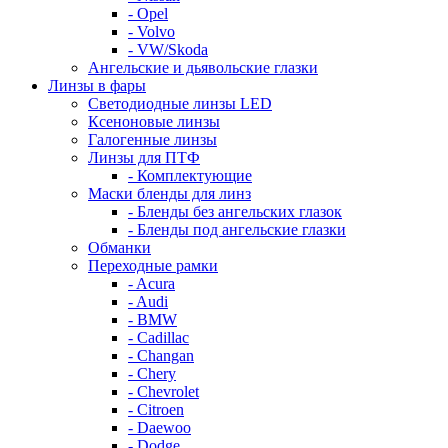
- Opel
- Volvo
- VW/Skoda
Ангельские и дьявольские глазки
Линзы в фары
Светодиодные линзы LED
Ксеноновые линзы
Галогенные линзы
Линзы для ПТФ
- Комплектующие
Маски бленды для линз
- Бленды без ангельских глазок
- Бленды под ангельские глазки
Обманки
Переходные рамки
- Acura
- Audi
- BMW
- Cadillac
- Changan
- Chery
- Chevrolet
- Citroen
- Daewoo
- Dodge