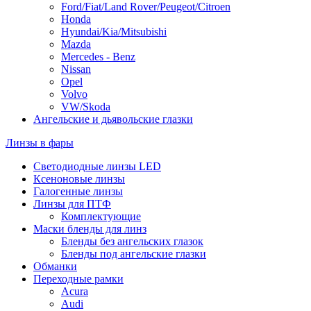
Ford/Fiat/Land Rover/Peugeot/Citroen
Honda
Hyundai/Kia/Mitsubishi
Mazda
Mercedes - Benz
Nissan
Opel
Volvo
VW/Skoda
Ангельские и дьявольские глазки
Линзы в фары
Светодиодные линзы LED
Ксеноновые линзы
Галогенные линзы
Линзы для ПТФ
Комплектующие
Маски бленды для линз
Бленды без ангельских глазок
Бленды под ангельские глазки
Обманки
Переходные рамки
Acura
Audi