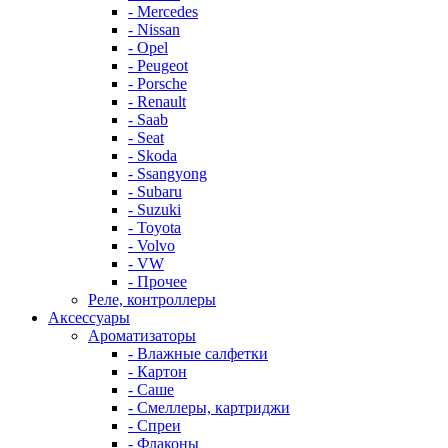
- Mercedes
- Nissan
- Opel
- Peugeot
- Porsche
- Renault
- Saab
- Seat
- Skoda
- Ssangyong
- Subaru
- Suzuki
- Toyota
- Volvo
- VW
- Прочее
Реле, контроллеры
Аксессуары
Ароматизаторы
- Влажные салфетки
- Картон
- Саше
- Смеллеры, картриджи
- Спреи
- Флаконы