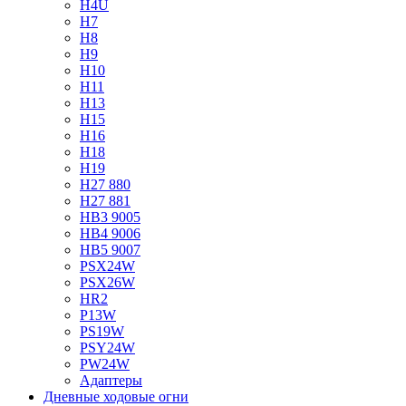
H4U
H7
H8
H9
H10
H11
H13
H15
H16
H18
H19
H27 880
H27 881
HB3 9005
HB4 9006
HB5 9007
PSX24W
PSX26W
HR2
P13W
PS19W
PSY24W
PW24W
Адаптеры
Дневные ходовые огни