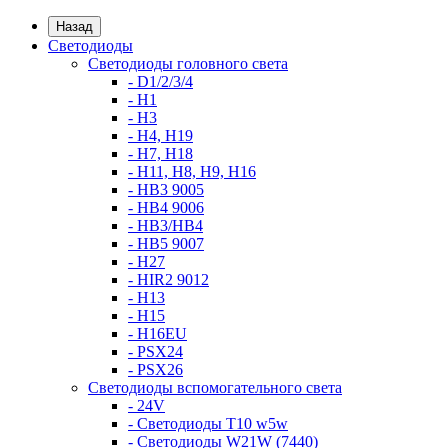
Назад
Светодиоды
Светодиоды головного света
- D1/2/3/4
- H1
- H3
- H4, H19
- H7, H18
- H11, H8, H9, H16
- HB3 9005
- HB4 9006
- HB3/HB4
- HB5 9007
- H27
- HIR2 9012
- H13
- H15
- H16EU
- PSX24
- PSX26
Светодиоды вспомогательного света
- 24V
- Светодиоды T10 w5w
- Светодиоды W21W (7440)