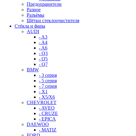
Предохранители
Разное
Разъёмы
Щётки стеклоочистителя
Стёкла и фары
AUDI
- A3
- A4
- A6
- Q3
- Q5
- Q7
BMW
- 3 серия
- 5 серия
- 7 серия
- X1
- X5/X6
CHEVROLET
- AVEO
- CRUZE
- EPICA
DAEWOO
- MATIZ
FORD