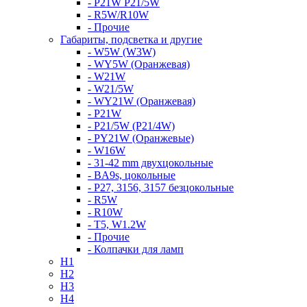
- P21W P21/5W
- R5W/R10W
- Прочие
Габариты, подсветка и другие
- W5W (W3W)
- WY5W (Оранжевая)
- W21W
- W21/5W
- WY21W (Оранжевая)
- P21W
- P21/5W (P21/4W)
- PY21W (Оранжевые)
- W16W
- 31-42 mm двухцокольные
- BA9s, цокольные
- P27, 3156, 3157 безцокольные
- R5W
- R10W
- T5, W1.2W
- Прочие
- Колпачки для ламп
H1
H2
H3
H4