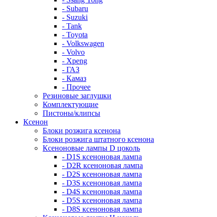
- Subaru
- Suzuki
- Tank
- Toyota
- Volkswagen
- Volvo
- Xpeng
- ГАЗ
- Камаз
- Прочее
Резиновые заглушки
Комплектующие
Пистоны/клипсы
Ксенон
Блоки розжига ксенона
Блоки розжига штатного ксенона
Ксеноновые лампы D цоколь
- D1S ксеноновая лампа
- D2R ксеноновая лампа
- D2S ксеноновая лампа
- D3S ксеноновая лампа
- D4S ксеноновая лампа
- D5S ксеноновая лампа
- D8S ксеноновая лампа