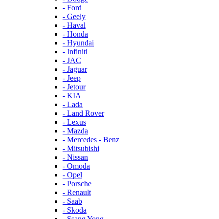
- Ford
- Geely
- Haval
- Honda
- Hyundai
- Infiniti
- JAC
- Jaguar
- Jeep
- Jetour
- KIA
- Lada
- Land Rover
- Lexus
- Mazda
- Mercedes - Benz
- Mitsubishi
- Nissan
- Omoda
- Opel
- Porsche
- Renault
- Saab
- Skoda
- Ssang Yong