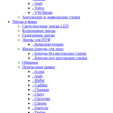
- Opel
- Volvo
- VW/Skoda
Ангельские и дьявольские глазки
Линзы в фары
Светодиодные линзы LED
Ксеноновые линзы
Галогенные линзы
Линзы для ПТФ
- Комплектующие
Маски бленды для линз
- Бленды без ангельских глазок
- Бленды под ангельские глазки
Обманки
Переходные рамки
- Acura
- Audi
- BMW
- Cadillac
- Changan
- Chery
- Chevrolet
- Citroen
- Daewoo
- Dodge