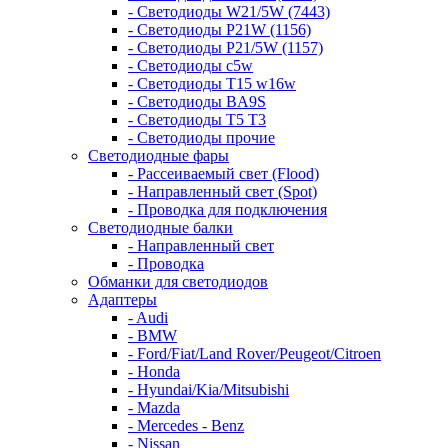
- Светодиоды W21/5W (7443)
- Светодиоды P21W (1156)
- Светодиоды P21/5W (1157)
- Светодиоды c5w
- Светодиоды T15 w16w
- Светодиоды BA9S
- Светодиоды T5 T3
- Светодиоды прочие
Светодиодные фары
- Рассеиваемый свет (Flood)
- Направленный свет (Spot)
- Проводка для подключения
Светодиодные балки
- Направленный свет
- Проводка
Обманки для светодиодов
Адаптеры
- Audi
- BMW
- Ford/Fiat/Land Rover/Peugeot/Citroen
- Honda
- Hyundai/Kia/Mitsubishi
- Mazda
- Mercedes - Benz
- Nissan