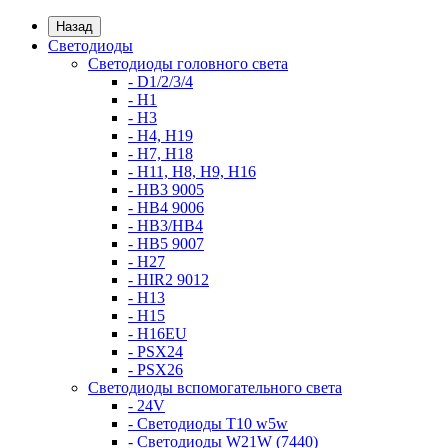
Назад
Светодиоды
Светодиоды головного света
- D1/2/3/4
- H1
- H3
- H4, H19
- H7, H18
- H11, H8, H9, H16
- HB3 9005
- HB4 9006
- HB3/HB4
- HB5 9007
- H27
- HIR2 9012
- H13
- H15
- H16EU
- PSX24
- PSX26
Светодиоды вспомогательного света
- 24V
- Светодиоды T10 w5w
- Светодиоды W21W (7440)