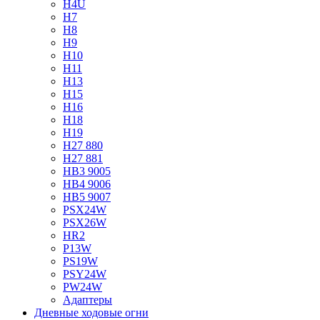
H4U
H7
H8
H9
H10
H11
H13
H15
H16
H18
H19
H27 880
H27 881
HB3 9005
HB4 9006
HB5 9007
PSX24W
PSX26W
HR2
P13W
PS19W
PSY24W
PW24W
Адаптеры
Дневные ходовые огни