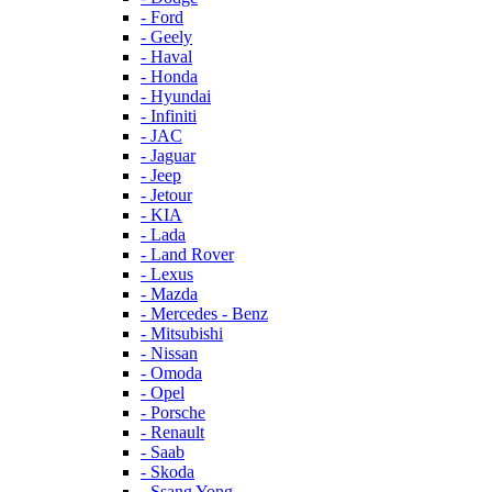
- Ford
- Geely
- Haval
- Honda
- Hyundai
- Infiniti
- JAC
- Jaguar
- Jeep
- Jetour
- KIA
- Lada
- Land Rover
- Lexus
- Mazda
- Mercedes - Benz
- Mitsubishi
- Nissan
- Omoda
- Opel
- Porsche
- Renault
- Saab
- Skoda
- Ssang Yong