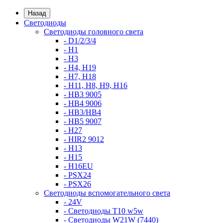
Назад
Светодиоды
Светодиоды головного света
- D1/2/3/4
- H1
- H3
- H4, H19
- H7, H18
- H11, H8, H9, H16
- HB3 9005
- HB4 9006
- HB3/HB4
- HB5 9007
- H27
- HIR2 9012
- H13
- H15
- H16EU
- PSX24
- PSX26
Светодиоды вспомогательного света
- 24V
- Светодиоды T10 w5w
- Светодиоды W21W (7440)