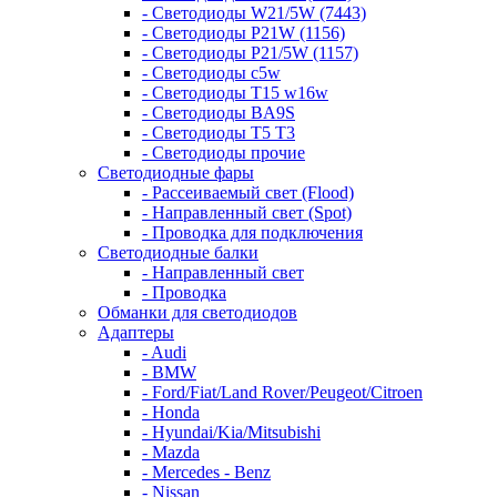
- Светодиоды W21/5W (7443)
- Светодиоды P21W (1156)
- Светодиоды P21/5W (1157)
- Светодиоды c5w
- Светодиоды T15 w16w
- Светодиоды BA9S
- Светодиоды T5 T3
- Светодиоды прочие
Светодиодные фары
- Рассеиваемый свет (Flood)
- Направленный свет (Spot)
- Проводка для подключения
Светодиодные балки
- Направленный свет
- Проводка
Обманки для светодиодов
Адаптеры
- Audi
- BMW
- Ford/Fiat/Land Rover/Peugeot/Citroen
- Honda
- Hyundai/Kia/Mitsubishi
- Mazda
- Mercedes - Benz
- Nissan