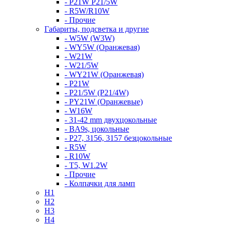
- P21W P21/5W
- R5W/R10W
- Прочие
Габариты, подсветка и другие
- W5W (W3W)
- WY5W (Оранжевая)
- W21W
- W21/5W
- WY21W (Оранжевая)
- P21W
- P21/5W (P21/4W)
- PY21W (Оранжевые)
- W16W
- 31-42 mm двухцокольные
- BA9s, цокольные
- P27, 3156, 3157 безцокольные
- R5W
- R10W
- T5, W1.2W
- Прочие
- Колпачки для ламп
H1
H2
H3
H4