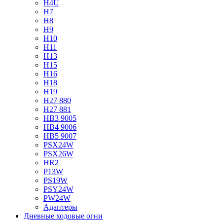
H4U
H7
H8
H9
H10
H11
H13
H15
H16
H18
H19
H27 880
H27 881
HB3 9005
HB4 9006
HB5 9007
PSX24W
PSX26W
HR2
P13W
PS19W
PSY24W
PW24W
Адаптеры
Дневные ходовые огни