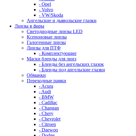
- Opel
- Volvo
- VW/Skoda
Ангельские и дьявольские глазки
Линзы в фары
Светодиодные линзы LED
Ксеноновые линзы
Галогенные линзы
Линзы для ПТФ
- Комплектующие
Маски бленды для линз
- Бленды без ангельских глазок
- Бленды под ангельские глазки
Обманки
Переходные рамки
- Acura
- Audi
- BMW
- Cadillac
- Changan
- Chery
- Chevrolet
- Citroen
- Daewoo
- Dodge