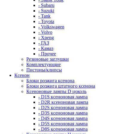
- Subaru
- Suzuki
- Tank
- Toyota
- Volkswagen
- Volvo
- Xpeng
- ГАЗ
- Камаз
- Прочее
Резиновые заглушки
Комплектующие
Пистоны/клипсы
Ксенон
Блоки розжига ксенона
Блоки розжига штатного ксенона
Ксеноновые лампы D цоколь
- D1S ксеноновая лампа
- D2R ксеноновая лампа
- D2S ксеноновая лампа
- D3S ксеноновая лампа
- D4S ксеноновая лампа
- D5S ксеноновая лампа
- D8S ксеноновая лампа