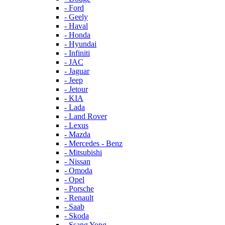
- Ford
- Geely
- Haval
- Honda
- Hyundai
- Infiniti
- JAC
- Jaguar
- Jeep
- Jetour
- KIA
- Lada
- Land Rover
- Lexus
- Mazda
- Mercedes - Benz
- Mitsubishi
- Nissan
- Omoda
- Opel
- Porsche
- Renault
- Saab
- Skoda
- Ssang Yong