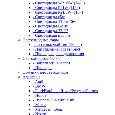
- Светодиоды W21/5W (7443)
- Светодиоды P21W (1156)
- Светодиоды P21/5W (1157)
- Светодиоды c5w
- Светодиоды T15 w16w
- Светодиоды BA9S
- Светодиоды T5 T3
- Светодиоды прочие
Светодиодные фары
- Рассеиваемый свет (Flood)
- Направленный свет (Spot)
- Проводка для подключения
Светодиодные балки
- Направленный свет
- Проводка
Обманки для светодиодов
Адаптеры
- Audi
- BMW
- Ford/Fiat/Land Rover/Peugeot/Citroen
- Honda
- Hyundai/Kia/Mitsubishi
- Mazda
- Mercedes - Benz
- Nissan