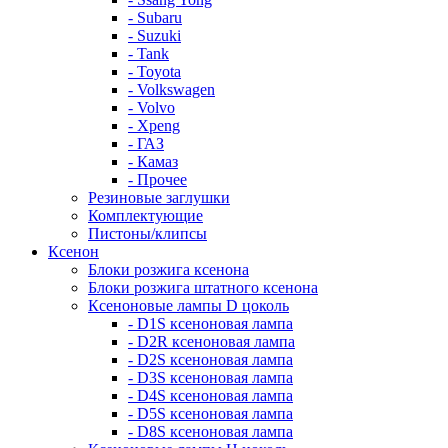
- Subaru
- Suzuki
- Tank
- Toyota
- Volkswagen
- Volvo
- Xpeng
- ГАЗ
- Камаз
- Прочее
Резиновые заглушки
Комплектующие
Пистоны/клипсы
Ксенон
Блоки розжига ксенона
Блоки розжига штатного ксенона
Ксеноновые лампы D цоколь
- D1S ксеноновая лампа
- D2R ксеноновая лампа
- D2S ксеноновая лампа
- D3S ксеноновая лампа
- D4S ксеноновая лампа
- D5S ксеноновая лампа
- D8S ксеноновая лампа