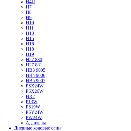
H4U
H7
H8
H9
H10
H11
H13
H15
H16
H18
H19
H27 880
H27 881
HB3 9005
HB4 9006
HB5 9007
PSX24W
PSX26W
HR2
P13W
PS19W
PSY24W
PW24W
Адаптеры
Дневные ходовые огни