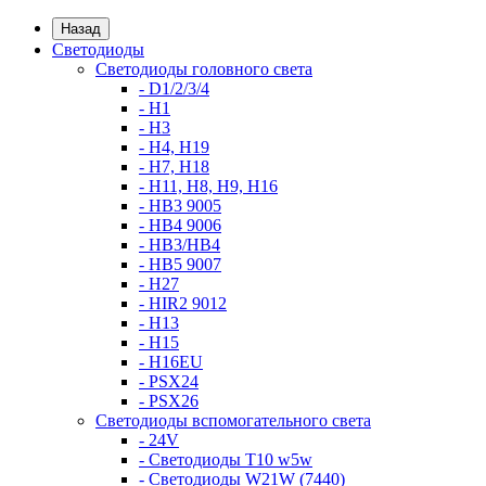
Назад
Светодиоды
Светодиоды головного света
- D1/2/3/4
- H1
- H3
- H4, H19
- H7, H18
- H11, H8, H9, H16
- HB3 9005
- HB4 9006
- HB3/HB4
- HB5 9007
- H27
- HIR2 9012
- H13
- H15
- H16EU
- PSX24
- PSX26
Светодиоды вспомогательного света
- 24V
- Светодиоды T10 w5w
- Светодиоды W21W (7440)