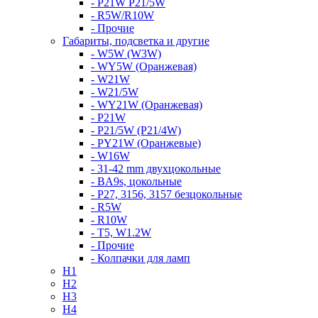
- P21W P21/5W
- R5W/R10W
- Прочие
Габариты, подсветка и другие
- W5W (W3W)
- WY5W (Оранжевая)
- W21W
- W21/5W
- WY21W (Оранжевая)
- P21W
- P21/5W (P21/4W)
- PY21W (Оранжевые)
- W16W
- 31-42 mm двухцокольные
- BA9s, цокольные
- P27, 3156, 3157 безцокольные
- R5W
- R10W
- T5, W1.2W
- Прочие
- Колпачки для ламп
H1
H2
H3
H4