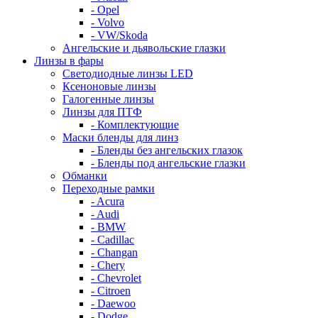
- Opel
- Volvo
- VW/Skoda
Ангельские и дьявольские глазки
Линзы в фары
Светодиодные линзы LED
Ксеноновые линзы
Галогенные линзы
Линзы для ПТФ
- Комплектующие
Маски бленды для линз
- Бленды без ангельских глазок
- Бленды под ангельские глазки
Обманки
Переходные рамки
- Acura
- Audi
- BMW
- Cadillac
- Changan
- Chery
- Chevrolet
- Citroen
- Daewoo
- Dodge