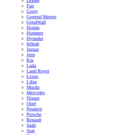
Dodge
Fiat
Geely
General Motors
GreatWall
Honda
Hummer
Hyundai
Infiniti
Jaguar
Jeep
Kia
Lada
Land Rover
Lexus
Lifan
Mazda
Mercedes
Nissan
Opel
Peugeot
Porsche
Renault
Saab
Seat