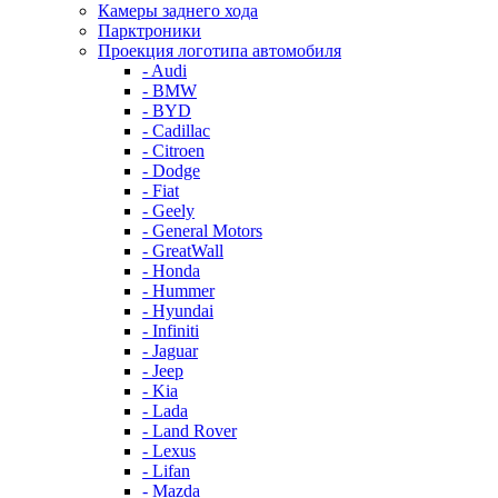
Камеры заднего хода
Парктроники
Проекция логотипа автомобиля
- Audi
- BMW
- BYD
- Cadillac
- Citroen
- Dodge
- Fiat
- Geely
- General Motors
- GreatWall
- Honda
- Hummer
- Hyundai
- Infiniti
- Jaguar
- Jeep
- Kia
- Lada
- Land Rover
- Lexus
- Lifan
- Mazda