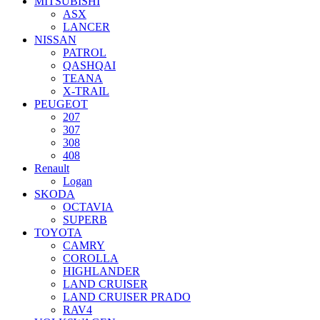
MITSUBISHI
ASX
LANCER
NISSAN
PATROL
QASHQAI
TEANA
X-TRAIL
PEUGEOT
207
307
308
408
Renault
Logan
SKODA
OCTAVIA
SUPERB
TOYOTA
CAMRY
COROLLA
HIGHLANDER
LAND CRUISER
LAND CRUISER PRADO
RAV4