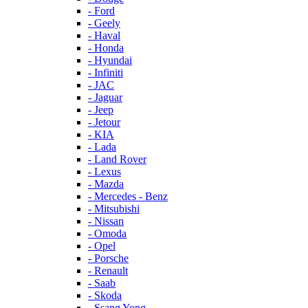
- Ford
- Geely
- Haval
- Honda
- Hyundai
- Infiniti
- JAC
- Jaguar
- Jeep
- Jetour
- KIA
- Lada
- Land Rover
- Lexus
- Mazda
- Mercedes - Benz
- Mitsubishi
- Nissan
- Omoda
- Opel
- Porsche
- Renault
- Saab
- Skoda
- Ssang Yong