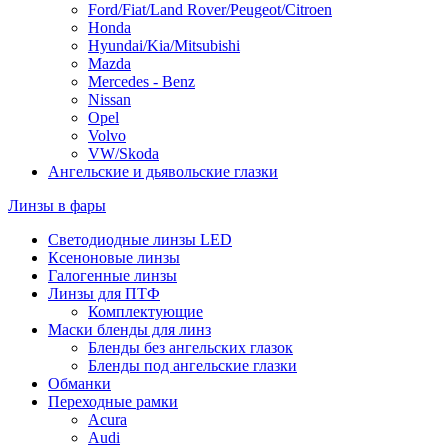
Ford/Fiat/Land Rover/Peugeot/Citroen
Honda
Hyundai/Kia/Mitsubishi
Mazda
Mercedes - Benz
Nissan
Opel
Volvo
VW/Skoda
Ангельские и дьявольские глазки
Линзы в фары
Светодиодные линзы LED
Ксеноновые линзы
Галогенные линзы
Линзы для ПТФ
Комплектующие
Маски бленды для линз
Бленды без ангельских глазок
Бленды под ангельские глазки
Обманки
Переходные рамки
Acura
Audi