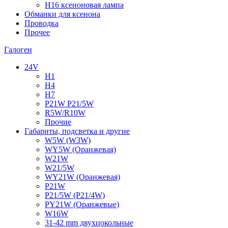
H16 ксеноновая лампа
Обманки для ксенона
Проводка
Прочее
Галоген
24V
H1
H4
H7
P21W P21/5W
R5W/R10W
Прочие
Габариты, подсветка и другие
W5W (W3W)
WY5W (Оранжевая)
W21W
W21/5W
WY21W (Оранжевая)
P21W
P21/5W (P21/4W)
PY21W (Оранжевые)
W16W
31-42 mm двухцокольные