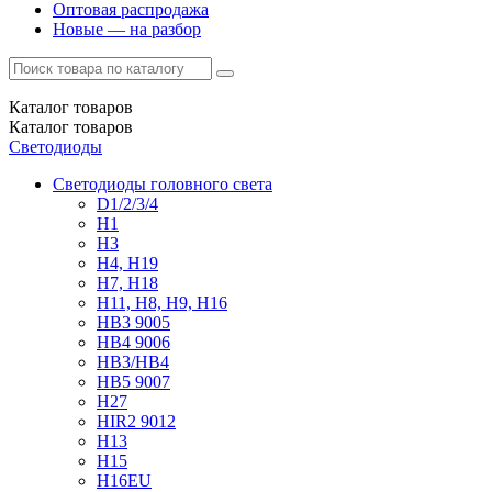
Оптовая распродажа
Новые — на разбор
Каталог
товаров
Каталог
товаров
Светодиоды
Светодиоды головного света
D1/2/3/4
H1
H3
H4, H19
H7, H18
H11, H8, H9, H16
HB3 9005
HB4 9006
HB3/HB4
HB5 9007
H27
HIR2 9012
H13
H15
H16EU