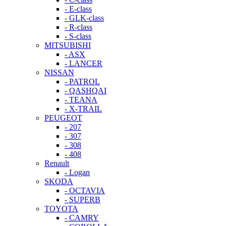
- E-class
- GLK-class
- R-class
- S-class
MITSUBISHI
- ASX
- LANCER
NISSAN
- PATROL
- QASHQAI
- TEANA
- X-TRAIL
PEUGEOT
- 207
- 307
- 308
- 408
Renault
- Logan
SKODA
- OCTAVIA
- SUPERB
TOYOTA
- CAMRY