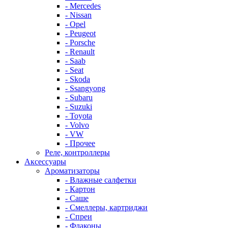
- Mercedes
- Nissan
- Opel
- Peugeot
- Porsche
- Renault
- Saab
- Seat
- Skoda
- Ssangyong
- Subaru
- Suzuki
- Toyota
- Volvo
- VW
- Прочее
Реле, контроллеры
Аксессуары
Ароматизаторы
- Влажные салфетки
- Картон
- Саше
- Смеллеры, картриджи
- Спреи
- Флаконы