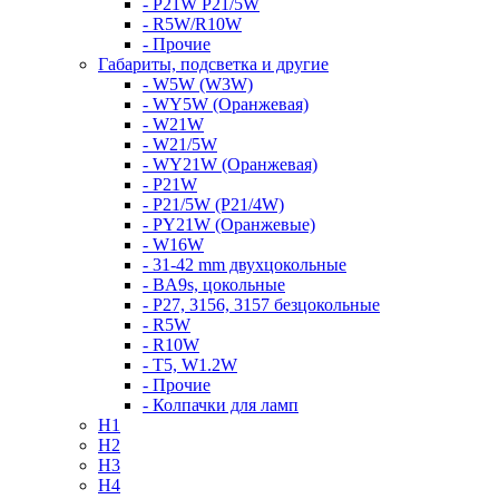
- P21W P21/5W
- R5W/R10W
- Прочие
Габариты, подсветка и другие
- W5W (W3W)
- WY5W (Оранжевая)
- W21W
- W21/5W
- WY21W (Оранжевая)
- P21W
- P21/5W (P21/4W)
- PY21W (Оранжевые)
- W16W
- 31-42 mm двухцокольные
- BA9s, цокольные
- P27, 3156, 3157 безцокольные
- R5W
- R10W
- T5, W1.2W
- Прочие
- Колпачки для ламп
H1
H2
H3
H4