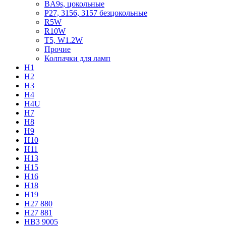
BA9s, цокольные
P27, 3156, 3157 безцокольные
R5W
R10W
T5, W1.2W
Прочие
Колпачки для ламп
H1
H2
H3
H4
H4U
H7
H8
H9
H10
H11
H13
H15
H16
H18
H19
H27 880
H27 881
HB3 9005