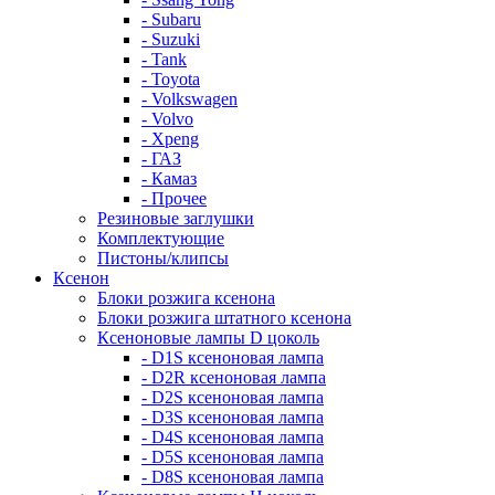
- Subaru
- Suzuki
- Tank
- Toyota
- Volkswagen
- Volvo
- Xpeng
- ГАЗ
- Камаз
- Прочее
Резиновые заглушки
Комплектующие
Пистоны/клипсы
Ксенон
Блоки розжига ксенона
Блоки розжига штатного ксенона
Ксеноновые лампы D цоколь
- D1S ксеноновая лампа
- D2R ксеноновая лампа
- D2S ксеноновая лампа
- D3S ксеноновая лампа
- D4S ксеноновая лампа
- D5S ксеноновая лампа
- D8S ксеноновая лампа