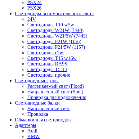
PSX24
PSX26
Светодиоды вспомогательного света
24V
Светодиоды T10 w5w
Светодиоды W21W (7440)
Светодиоды W21/5W (7443)
Светодиоды P21W (1156)
Светодиоды P21/5W (1157)
Светодиоды c5w
Светодиоды T15 w16w
Светодиоды BA9S
Светодиоды T5 T3
Светодиоды прочие
Светодиодные фары
Рассеиваемый свет (Flood)
Направленный свет (Spot)
Проводка для подключения
Светодиодные балки
Направленный свет
Проводка
Обманки для светодиодов
Адаптеры
Audi
BMW