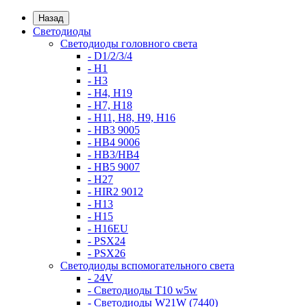
Назад
Светодиоды
Светодиоды головного света
- D1/2/3/4
- H1
- H3
- H4, H19
- H7, H18
- H11, H8, H9, H16
- HB3 9005
- HB4 9006
- HB3/HB4
- HB5 9007
- H27
- HIR2 9012
- H13
- H15
- H16EU
- PSX24
- PSX26
Светодиоды вспомогательного света
- 24V
- Светодиоды T10 w5w
- Светодиоды W21W (7440)