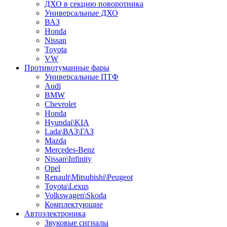
ДХО в секцию поворотника
Универсальные ДХО
ВАЗ
Honda
Nissan
Toyota
VW
Противотуманные фары
Универсальные ПТФ
Audi
BMW
Chevrolet
Honda
Hyundai\KIA
Lada\ВАЗ\ГАЗ
Mazda
Mercedes-Benz
Nissan\Infinity
Opel
Renault\Mitsubishi\Peugeot
Toyota\Lexus
Volkswagen\Skoda
Комплектующие
Автоэлектроника
Звуковые сигналы