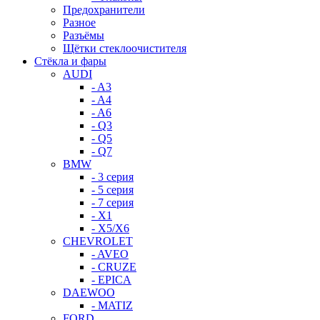
Предохранители
Разное
Разъёмы
Щётки стеклоочистителя
Стёкла и фары
AUDI
- A3
- A4
- A6
- Q3
- Q5
- Q7
BMW
- 3 серия
- 5 серия
- 7 серия
- X1
- X5/X6
CHEVROLET
- AVEO
- CRUZE
- EPICA
DAEWOO
- MATIZ
FORD