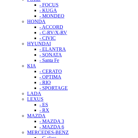
- FOCUS
- KUGA
- MONDEO
HONDA
- ACCORD
- C-RV/X-RV
- CIVIC
HYUNDAI
- ELANTRA
- SONATA
- Santa Fe
KIA
- CERATO
- OPTIMA
- RIO
- SPORTAGE
LADA
LEXUS
- ES
- RX
MAZDA
- MAZDA 3
- MAZDA 6
MERCEDES-BENZ
- C-class