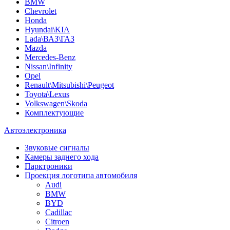
BMW
Chevrolet
Honda
Hyundai\KIA
Lada\ВАЗ\ГАЗ
Mazda
Mercedes-Benz
Nissan\Infinity
Opel
Renault\Mitsubishi\Peugeot
Toyota\Lexus
Volkswagen\Skoda
Комплектующие
Автоэлектроника
Звуковые сигналы
Камеры заднего хода
Парктроники
Проекция логотипа автомобиля
Audi
BMW
BYD
Cadillac
Citroen