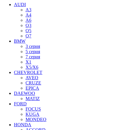
AUDI
A3
A4
A6
Q3
Q5
Q7
BMW
3 серия
5 серия
7 серия
X1
X5/X6
CHEVROLET
AVEO
CRUZE
EPICA
DAEWOO
MATIZ
FORD
FOCUS
KUGA
MONDEO
HONDA
ACCORD