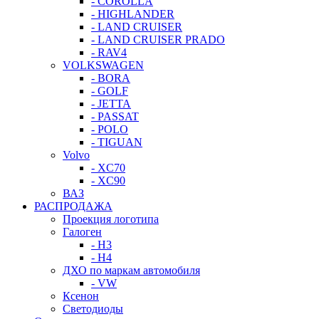
- COROLLA
- HIGHLANDER
- LAND CRUISER
- LAND CRUISER PRADO
- RAV4
VOLKSWAGEN
- BORA
- GOLF
- JETTA
- PASSAT
- POLO
- TIGUAN
Volvo
- XC70
- XC90
ВАЗ
РАСПРОДАЖА
Проекция логотипа
Галоген
- H3
- H4
ДХО по маркам автомобиля
- VW
Ксенон
Светодиоды