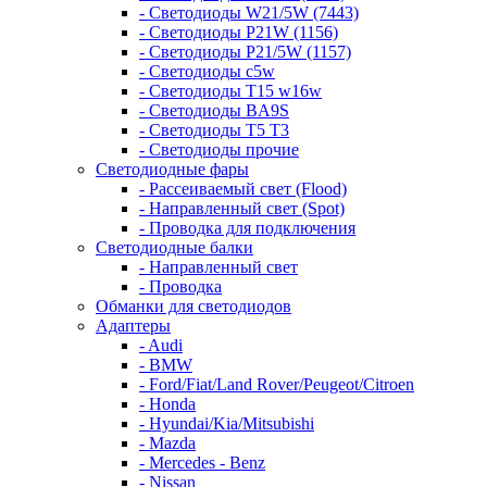
- Светодиоды W21/5W (7443)
- Светодиоды P21W (1156)
- Светодиоды P21/5W (1157)
- Светодиоды c5w
- Светодиоды T15 w16w
- Светодиоды BA9S
- Светодиоды T5 T3
- Светодиоды прочие
Светодиодные фары
- Рассеиваемый свет (Flood)
- Направленный свет (Spot)
- Проводка для подключения
Светодиодные балки
- Направленный свет
- Проводка
Обманки для светодиодов
Адаптеры
- Audi
- BMW
- Ford/Fiat/Land Rover/Peugeot/Citroen
- Honda
- Hyundai/Kia/Mitsubishi
- Mazda
- Mercedes - Benz
- Nissan