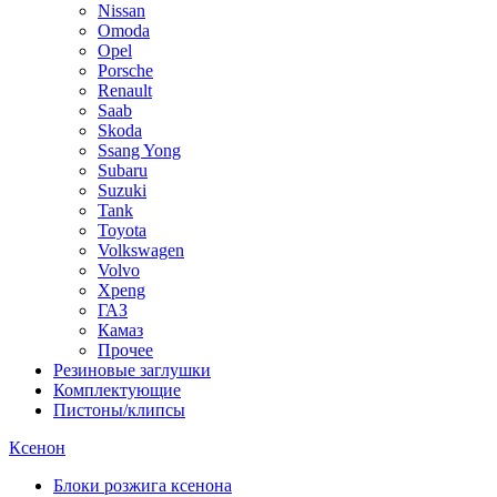
Nissan
Omoda
Opel
Porsche
Renault
Saab
Skoda
Ssang Yong
Subaru
Suzuki
Tank
Toyota
Volkswagen
Volvo
Xpeng
ГАЗ
Камаз
Прочее
Резиновые заглушки
Комплектующие
Пистоны/клипсы
Ксенон
Блоки розжига ксенона