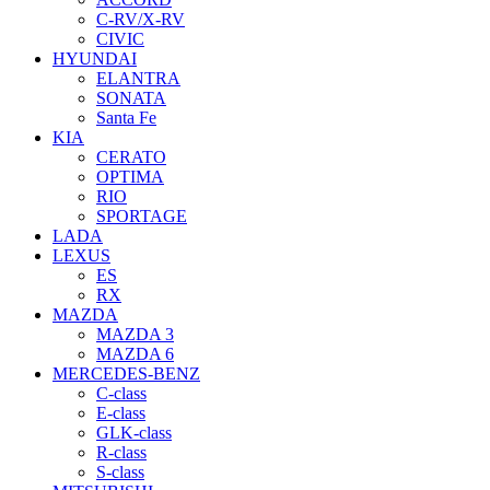
C-RV/X-RV
CIVIC
HYUNDAI
ELANTRA
SONATA
Santa Fe
KIA
CERATO
OPTIMA
RIO
SPORTAGE
LADA
LEXUS
ES
RX
MAZDA
MAZDA 3
MAZDA 6
MERCEDES-BENZ
C-class
E-class
GLK-class
R-class
S-class