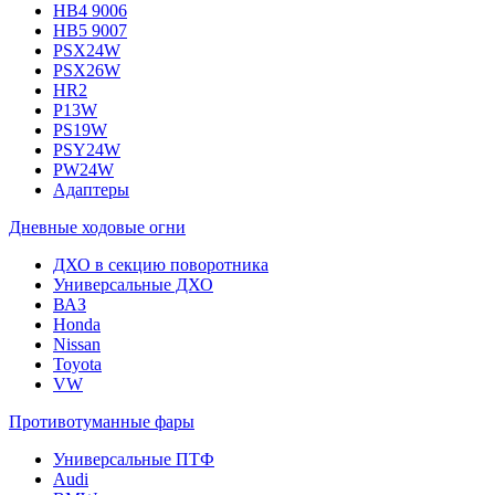
HB4 9006
HB5 9007
PSX24W
PSX26W
HR2
P13W
PS19W
PSY24W
PW24W
Адаптеры
Дневные ходовые огни
ДХО в секцию поворотника
Универсальные ДХО
ВАЗ
Honda
Nissan
Toyota
VW
Противотуманные фары
Универсальные ПТФ
Audi