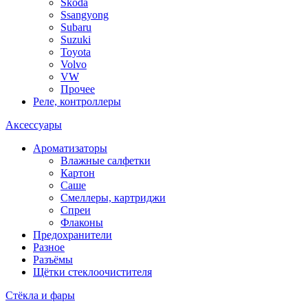
Skoda
Ssangyong
Subaru
Suzuki
Toyota
Volvo
VW
Прочее
Реле, контроллеры
Аксессуары
Ароматизаторы
Влажные салфетки
Картон
Саше
Смеллеры, картриджи
Спреи
Флаконы
Предохранители
Разное
Разъёмы
Щётки стеклоочистителя
Стёкла и фары