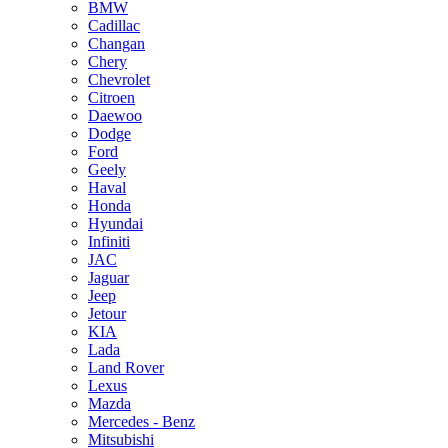
BMW
Cadillac
Changan
Chery
Chevrolet
Citroen
Daewoo
Dodge
Ford
Geely
Haval
Honda
Hyundai
Infiniti
JAC
Jaguar
Jeep
Jetour
KIA
Lada
Land Rover
Lexus
Mazda
Mercedes - Benz
Mitsubishi