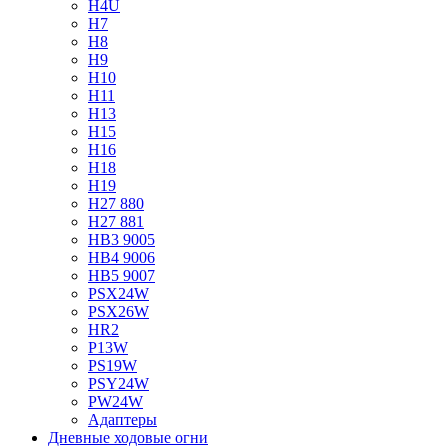
H4U
H7
H8
H9
H10
H11
H13
H15
H16
H18
H19
H27 880
H27 881
HB3 9005
HB4 9006
HB5 9007
PSX24W
PSX26W
HR2
P13W
PS19W
PSY24W
PW24W
Адаптеры
Дневные ходовые огни