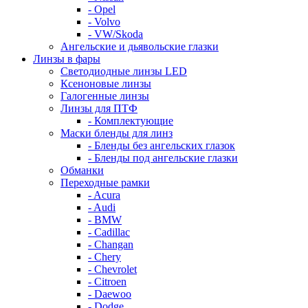
- Opel
- Volvo
- VW/Skoda
Ангельские и дьявольские глазки
Линзы в фары
Светодиодные линзы LED
Ксеноновые линзы
Галогенные линзы
Линзы для ПТФ
- Комплектующие
Маски бленды для линз
- Бленды без ангельских глазок
- Бленды под ангельские глазки
Обманки
Переходные рамки
- Acura
- Audi
- BMW
- Cadillac
- Changan
- Chery
- Chevrolet
- Citroen
- Daewoo
- Dodge