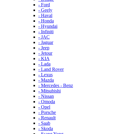
- Ford
- Geely
- Haval
- Honda
- Hyundai
- Infiniti
- JAC
- Jaguar
- Jeep
- Jetour
- KIA
- Lada
- Land Rover
- Lexus
- Mazda
- Mercedes - Benz
- Mitsubishi
- Nissan
- Omoda
- Opel
- Porsche
- Renault
- Saab
- Skoda
- Ssang Yong