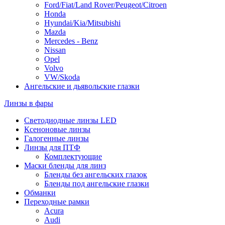
Ford/Fiat/Land Rover/Peugeot/Citroen
Honda
Hyundai/Kia/Mitsubishi
Mazda
Mercedes - Benz
Nissan
Opel
Volvo
VW/Skoda
Ангельские и дьявольские глазки
Линзы в фары
Светодиодные линзы LED
Ксеноновые линзы
Галогенные линзы
Линзы для ПТФ
Комплектующие
Маски бленды для линз
Бленды без ангельских глазок
Бленды под ангельские глазки
Обманки
Переходные рамки
Acura
Audi