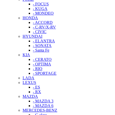
- FOCUS
- KUGA
- MONDEO
HONDA
- ACCORD
- C-RV/X-RV
- CIVIC
HYUNDAI
- ELANTRA
- SONATA
- Santa Fe
KIA
- CERATO
- OPTIMA
- RIO
- SPORTAGE
LADA
LEXUS
- ES
- RX
MAZDA
- MAZDA 3
- MAZDA 6
MERCEDES-BENZ
- C-class