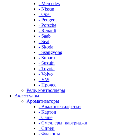
- Mercedes
- Nissan
- Opel
- Peugeot
- Porsche
- Renault
- Saab
- Seat
- Skoda
- Ssangyong
- Subaru
- Suzuki
- Toyota
- Volvo
- VW
- Прочее
Реле, контроллеры
Аксессуары
Ароматизаторы
- Влажные салфетки
- Картон
- Саше
- Смеллеры, картриджи
- Спреи
- Флаконы