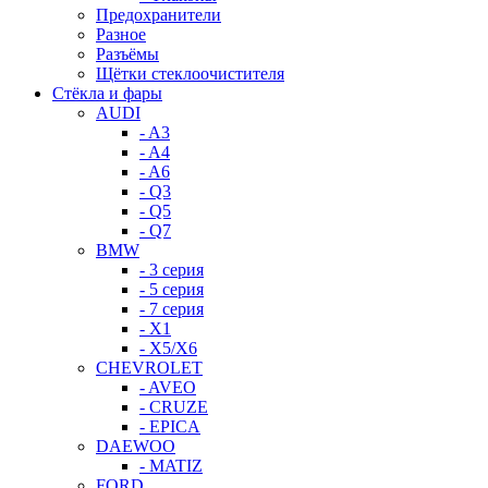
Предохранители
Разное
Разъёмы
Щётки стеклоочистителя
Стёкла и фары
AUDI
- A3
- A4
- A6
- Q3
- Q5
- Q7
BMW
- 3 серия
- 5 серия
- 7 серия
- X1
- X5/X6
CHEVROLET
- AVEO
- CRUZE
- EPICA
DAEWOO
- MATIZ
FORD