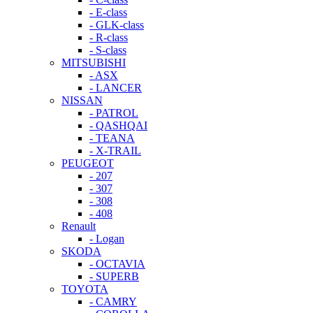
- E-class
- GLK-class
- R-class
- S-class
MITSUBISHI
- ASX
- LANCER
NISSAN
- PATROL
- QASHQAI
- TEANA
- X-TRAIL
PEUGEOT
- 207
- 307
- 308
- 408
Renault
- Logan
SKODA
- OCTAVIA
- SUPERB
TOYOTA
- CAMRY