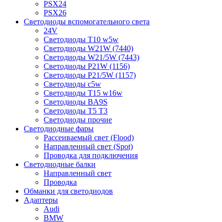
PSX24
PSX26
Светодиоды вспомогательного света
24V
Светодиоды T10 w5w
Светодиоды W21W (7440)
Светодиоды W21/5W (7443)
Светодиоды P21W (1156)
Светодиоды P21/5W (1157)
Светодиоды c5w
Светодиоды T15 w16w
Светодиоды BA9S
Светодиоды T5 T3
Светодиоды прочие
Светодиодные фары
Рассеиваемый свет (Flood)
Направленный свет (Spot)
Проводка для подключения
Светодиодные балки
Направленный свет
Проводка
Обманки для светодиодов
Адаптеры
Audi
BMW