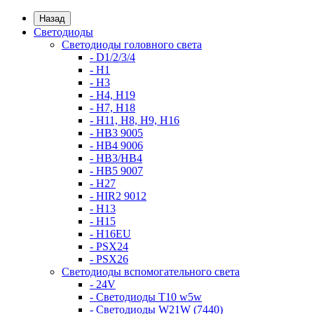
Назад
Светодиоды
Светодиоды головного света
- D1/2/3/4
- H1
- H3
- H4, H19
- H7, H18
- H11, H8, H9, H16
- HB3 9005
- HB4 9006
- HB3/HB4
- HB5 9007
- H27
- HIR2 9012
- H13
- H15
- H16EU
- PSX24
- PSX26
Светодиоды вспомогательного света
- 24V
- Светодиоды T10 w5w
- Светодиоды W21W (7440)