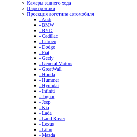
Камеры заднего хода
Парктроники
Проекция логотипа автомобиля
- Audi
- BMW
- BYD
- Cadillac
- Citroen
- Dodge
- Fiat
- Geely
- General Motors
- GreatWall
- Honda
- Hummer
- Hyundai
- Infiniti
- Jaguar
- Jeep
- Kia
- Lada
- Land Rover
- Lexus
- Lifan
- Mazda