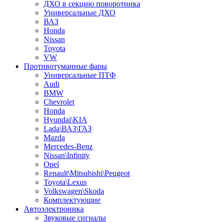
ДХО в секцию поворотника
Универсальные ДХО
ВАЗ
Honda
Nissan
Toyota
VW
Противотуманные фары
Универсальные ПТФ
Audi
BMW
Chevrolet
Honda
Hyundai\KIA
Lada\ВАЗ\ГАЗ
Mazda
Mercedes-Benz
Nissan\Infinity
Opel
Renault\Mitsubishi\Peugeot
Toyota\Lexus
Volkswagen\Skoda
Комплектующие
Автоэлектроника
Звуковые сигналы