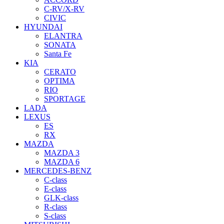
C-RV/X-RV
CIVIC
HYUNDAI
ELANTRA
SONATA
Santa Fe
KIA
CERATO
OPTIMA
RIO
SPORTAGE
LADA
LEXUS
ES
RX
MAZDA
MAZDA 3
MAZDA 6
MERCEDES-BENZ
C-class
E-class
GLK-class
R-class
S-class