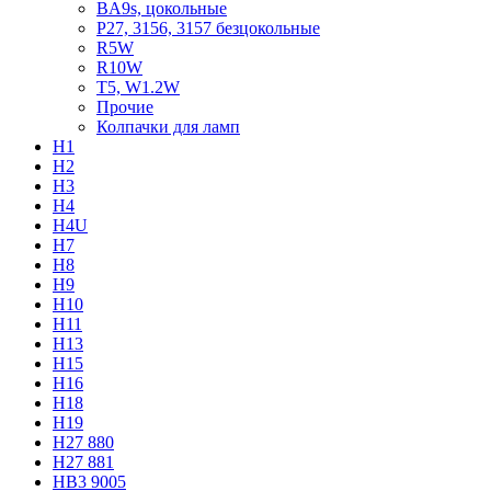
BA9s, цокольные
P27, 3156, 3157 безцокольные
R5W
R10W
T5, W1.2W
Прочие
Колпачки для ламп
H1
H2
H3
H4
H4U
H7
H8
H9
H10
H11
H13
H15
H16
H18
H19
H27 880
H27 881
HB3 9005