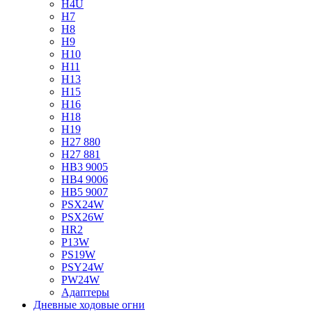
H4U
H7
H8
H9
H10
H11
H13
H15
H16
H18
H19
H27 880
H27 881
HB3 9005
HB4 9006
HB5 9007
PSX24W
PSX26W
HR2
P13W
PS19W
PSY24W
PW24W
Адаптеры
Дневные ходовые огни