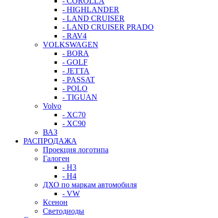
- COROLLA
- HIGHLANDER
- LAND CRUISER
- LAND CRUISER PRADO
- RAV4
VOLKSWAGEN
- BORA
- GOLF
- JETTA
- PASSAT
- POLO
- TIGUAN
Volvo
- XC70
- XC90
ВАЗ
РАСПРОДАЖА
Проекция логотипа
Галоген
- H3
- H4
ДХО по маркам автомобиля
- VW
Ксенон
Светодиоды