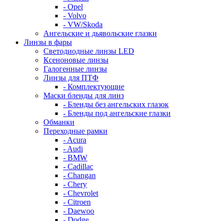
- Opel
- Volvo
- VW/Skoda
Ангельские и дьявольские глазки
Линзы в фары
Светодиодные линзы LED
Ксеноновые линзы
Галогенные линзы
Линзы для ПТФ
- Комплектующие
Маски бленды для линз
- Бленды без ангельских глазок
- Бленды под ангельские глазки
Обманки
Переходные рамки
- Acura
- Audi
- BMW
- Cadillac
- Changan
- Chery
- Chevrolet
- Citroen
- Daewoo
- Dodge