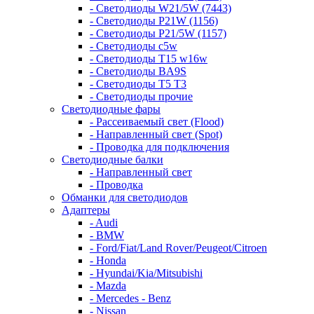
- Светодиоды W21/5W (7443)
- Светодиоды P21W (1156)
- Светодиоды P21/5W (1157)
- Светодиоды c5w
- Светодиоды T15 w16w
- Светодиоды BA9S
- Светодиоды T5 T3
- Светодиоды прочие
Светодиодные фары
- Рассеиваемый свет (Flood)
- Направленный свет (Spot)
- Проводка для подключения
Светодиодные балки
- Направленный свет
- Проводка
Обманки для светодиодов
Адаптеры
- Audi
- BMW
- Ford/Fiat/Land Rover/Peugeot/Citroen
- Honda
- Hyundai/Kia/Mitsubishi
- Mazda
- Mercedes - Benz
- Nissan