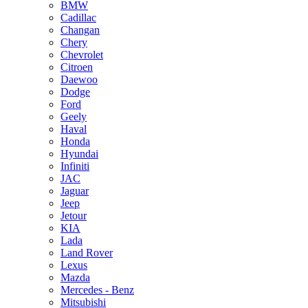
BMW
Cadillac
Changan
Chery
Chevrolet
Citroen
Daewoo
Dodge
Ford
Geely
Haval
Honda
Hyundai
Infiniti
JAC
Jaguar
Jeep
Jetour
KIA
Lada
Land Rover
Lexus
Mazda
Mercedes - Benz
Mitsubishi