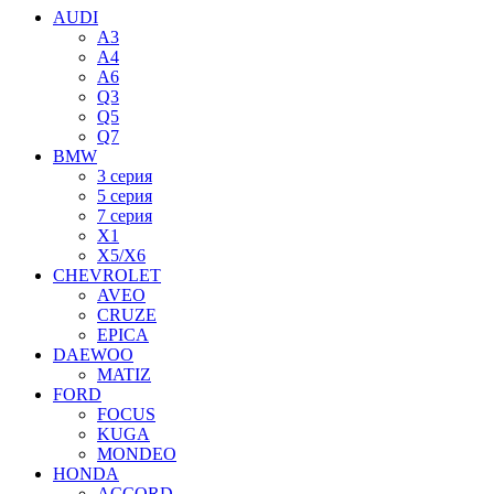
AUDI
A3
A4
A6
Q3
Q5
Q7
BMW
3 серия
5 серия
7 серия
X1
X5/X6
CHEVROLET
AVEO
CRUZE
EPICA
DAEWOO
MATIZ
FORD
FOCUS
KUGA
MONDEO
HONDA
ACCORD