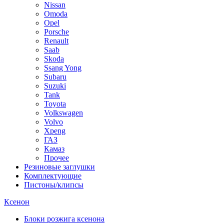
Nissan
Omoda
Opel
Porsche
Renault
Saab
Skoda
Ssang Yong
Subaru
Suzuki
Tank
Toyota
Volkswagen
Volvo
Xpeng
ГАЗ
Камаз
Прочее
Резиновые заглушки
Комплектующие
Пистоны/клипсы
Ксенон
Блоки розжига ксенона