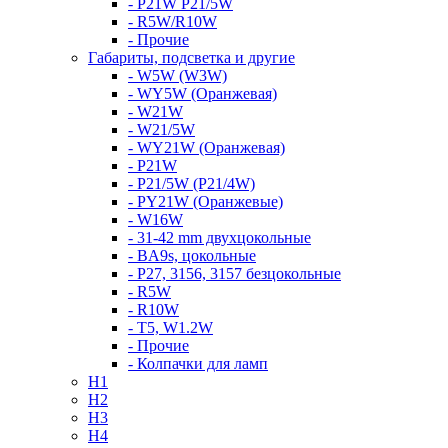
- P21W P21/5W
- R5W/R10W
- Прочие
Габариты, подсветка и другие
- W5W (W3W)
- WY5W (Оранжевая)
- W21W
- W21/5W
- WY21W (Оранжевая)
- P21W
- P21/5W (P21/4W)
- PY21W (Оранжевые)
- W16W
- 31-42 mm двухцокольные
- BA9s, цокольные
- P27, 3156, 3157 безцокольные
- R5W
- R10W
- T5, W1.2W
- Прочие
- Колпачки для ламп
H1
H2
H3
H4