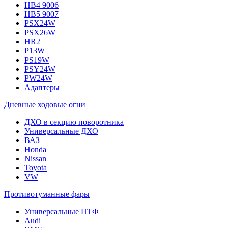
HB4 9006
HB5 9007
PSX24W
PSX26W
HR2
P13W
PS19W
PSY24W
PW24W
Адаптеры
Дневные ходовые огни
ДХО в секцию поворотника
Универсальные ДХО
ВАЗ
Honda
Nissan
Toyota
VW
Противотуманные фары
Универсальные ПТФ
Audi