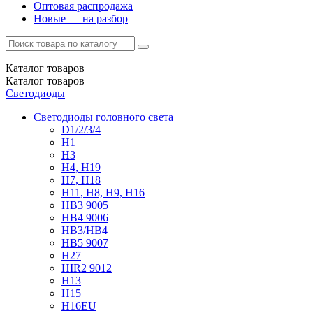
Оптовая распродажа
Новые — на разбор
Каталог
товаров
Каталог
товаров
Светодиоды
Светодиоды головного света
D1/2/3/4
H1
H3
H4, H19
H7, H18
H11, H8, H9, H16
HB3 9005
HB4 9006
HB3/HB4
HB5 9007
H27
HIR2 9012
H13
H15
H16EU