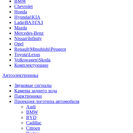
BMW
Chevrolet
Honda
Hyundai\KIA
Lada\ВАЗ\ГАЗ
Mazda
Mercedes-Benz
Nissan\Infinity
Opel
Renault\Mitsubishi\Peugeot
Toyota\Lexus
Volkswagen\Skoda
Комплектующие
Автоэлектроника
Звуковые сигналы
Камеры заднего хода
Парктроники
Проекция логотипа автомобиля
Audi
BMW
BYD
Cadillac
Citroen