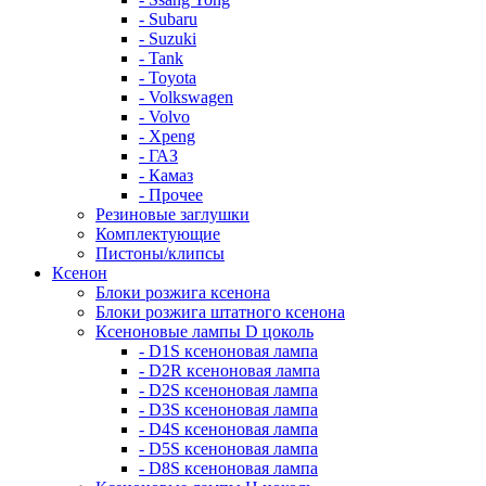
- Subaru
- Suzuki
- Tank
- Toyota
- Volkswagen
- Volvo
- Xpeng
- ГАЗ
- Камаз
- Прочее
Резиновые заглушки
Комплектующие
Пистоны/клипсы
Ксенон
Блоки розжига ксенона
Блоки розжига штатного ксенона
Ксеноновые лампы D цоколь
- D1S ксеноновая лампа
- D2R ксеноновая лампа
- D2S ксеноновая лампа
- D3S ксеноновая лампа
- D4S ксеноновая лампа
- D5S ксеноновая лампа
- D8S ксеноновая лампа