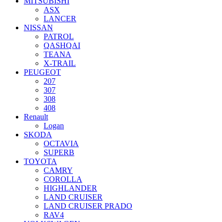
MITSUBISHI
ASX
LANCER
NISSAN
PATROL
QASHQAI
TEANA
X-TRAIL
PEUGEOT
207
307
308
408
Renault
Logan
SKODA
OCTAVIA
SUPERB
TOYOTA
CAMRY
COROLLA
HIGHLANDER
LAND CRUISER
LAND CRUISER PRADO
RAV4