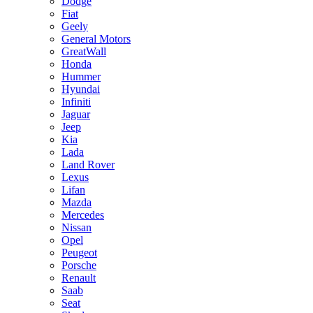
Dodge
Fiat
Geely
General Motors
GreatWall
Honda
Hummer
Hyundai
Infiniti
Jaguar
Jeep
Kia
Lada
Land Rover
Lexus
Lifan
Mazda
Mercedes
Nissan
Opel
Peugeot
Porsche
Renault
Saab
Seat