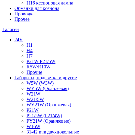
H16 ксеноновая лампа
Обманки для ксенона
Проводка
Прочее
Галоген
24V
H1
H4
H7
P21W P21/5W
R5W/R10W
Прочие
Габариты, подсветка и другие
W5W (W3W)
WY5W (Оранжевая)
W21W
W21/5W
WY21W (Оранжевая)
P21W
P21/5W (P21/4W)
PY21W (Оранжевые)
W16W
31-42 mm двухцокольные