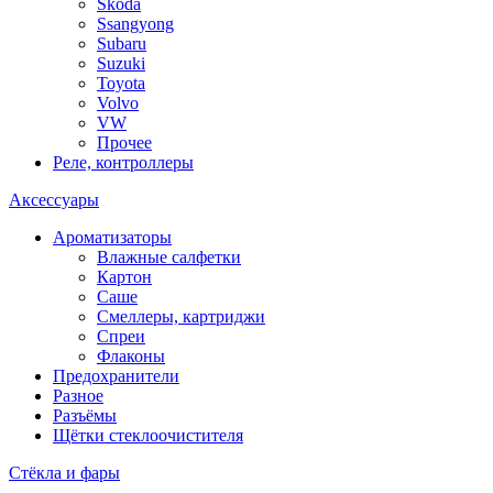
Skoda
Ssangyong
Subaru
Suzuki
Toyota
Volvo
VW
Прочее
Реле, контроллеры
Аксессуары
Ароматизаторы
Влажные салфетки
Картон
Саше
Смеллеры, картриджи
Спреи
Флаконы
Предохранители
Разное
Разъёмы
Щётки стеклоочистителя
Стёкла и фары