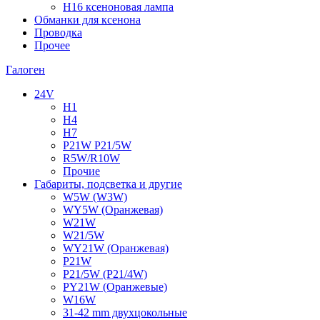
H16 ксеноновая лампа
Обманки для ксенона
Проводка
Прочее
Галоген
24V
H1
H4
H7
P21W P21/5W
R5W/R10W
Прочие
Габариты, подсветка и другие
W5W (W3W)
WY5W (Оранжевая)
W21W
W21/5W
WY21W (Оранжевая)
P21W
P21/5W (P21/4W)
PY21W (Оранжевые)
W16W
31-42 mm двухцокольные