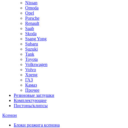
Nissan
Omoda
Opel
Porsche
Renault
Saab
Skoda
Ssang Yong
Subaru
Suzuki
Tank
Toyota
Volkswagen
Volvo
Xpeng
ГАЗ
Камаз
Прочее
Резиновые заглушки
Комплектующие
Пистоны/клипсы
Ксенон
Блоки розжига ксенона