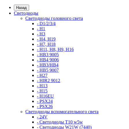
Назад
Светодиоды
Светодиоды головного света
- D1/2/3/4
- H1
- H3
- H4, H19
- H7, H18
- H11, H8, H9, H16
- HB3 9005
- HB4 9006
- HB3/HB4
- HB5 9007
- H27
- HIR2 9012
- H13
- H15
- H16EU
- PSX24
- PSX26
Светодиоды вспомогательного света
- 24V
- Светодиоды T10 w5w
- Светодиоды W21W (7440)