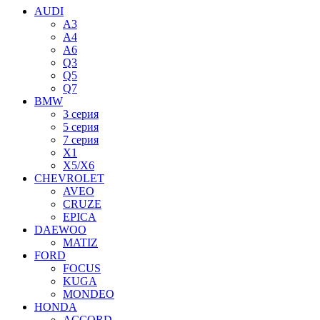
AUDI
A3
A4
A6
Q3
Q5
Q7
BMW
3 серия
5 серия
7 серия
X1
X5/X6
CHEVROLET
AVEO
CRUZE
EPICA
DAEWOO
MATIZ
FORD
FOCUS
KUGA
MONDEO
HONDA
ACCORD