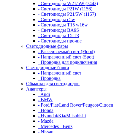
- Светодиоды W21/5W (7443)
- Светодиоды P21W (1156)
- Светодиоды P21/5W (1157)
- Светодиоды c5w
- Светодиоды T15 w16w
- Светодиоды BA9S
- Светодиоды T5 T3
- Светодиоды прочие
Светодиодные фары
- Рассеиваемый свет (Flood)
- Направленный свет (Spot)
- Проводка для подключения
Светодиодные балки
- Направленный свет
- Проводка
Обманки для светодиодов
Адаптеры
- Audi
- BMW
- Ford/Fiat/Land Rover/Peugeot/Citroen
- Honda
- Hyundai/Kia/Mitsubishi
- Mazda
- Mercedes - Benz
- Nissan