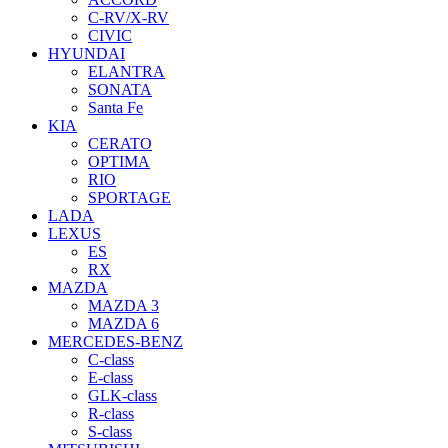
C-RV/X-RV
CIVIC
HYUNDAI
ELANTRA
SONATA
Santa Fe
KIA
CERATO
OPTIMA
RIO
SPORTAGE
LADA
LEXUS
ES
RX
MAZDA
MAZDA 3
MAZDA 6
MERCEDES-BENZ
C-class
E-class
GLK-class
R-class
S-class