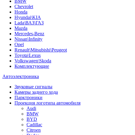
BMW
Chevrolet
Honda
Hyundai\KIA
Lada\ВАЗ\ГАЗ
Mazda
Mercedes-Benz
Nissan\Infinity
Opel
Renault\Mitsubishi\Peugeot
Toyota\Lexus
Volkswagen\Skoda
Комплектующие
Автоэлектроника
Звуковые сигналы
Камеры заднего хода
Парктроники
Проекция логотипа автомобиля
Audi
BMW
BYD
Cadillac
Citroen