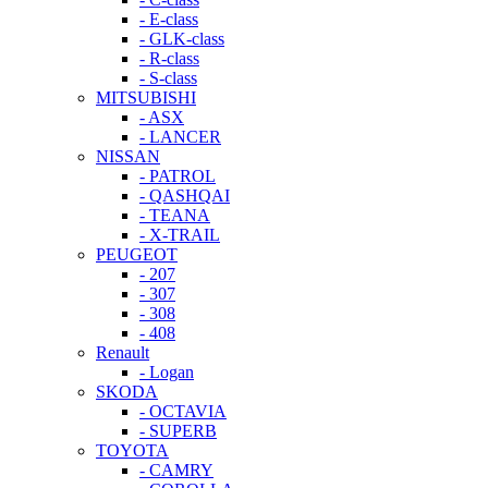
- E-class
- GLK-class
- R-class
- S-class
MITSUBISHI
- ASX
- LANCER
NISSAN
- PATROL
- QASHQAI
- TEANA
- X-TRAIL
PEUGEOT
- 207
- 307
- 308
- 408
Renault
- Logan
SKODA
- OCTAVIA
- SUPERB
TOYOTA
- CAMRY