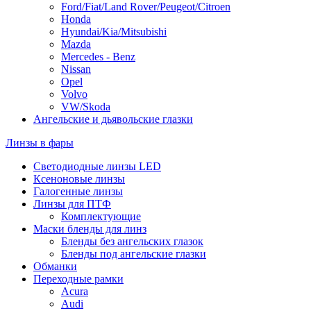
Ford/Fiat/Land Rover/Peugeot/Citroen
Honda
Hyundai/Kia/Mitsubishi
Mazda
Mercedes - Benz
Nissan
Opel
Volvo
VW/Skoda
Ангельские и дьявольские глазки
Линзы в фары
Светодиодные линзы LED
Ксеноновые линзы
Галогенные линзы
Линзы для ПТФ
Комплектующие
Маски бленды для линз
Бленды без ангельских глазок
Бленды под ангельские глазки
Обманки
Переходные рамки
Acura
Audi