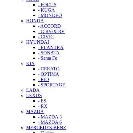
- FOCUS
- KUGA
- MONDEO
HONDA
- ACCORD
- C-RV/X-RV
- CIVIC
HYUNDAI
- ELANTRA
- SONATA
- Santa Fe
KIA
- CERATO
- OPTIMA
- RIO
- SPORTAGE
LADA
LEXUS
- ES
- RX
MAZDA
- MAZDA 3
- MAZDA 6
MERCEDES-BENZ
- C-class