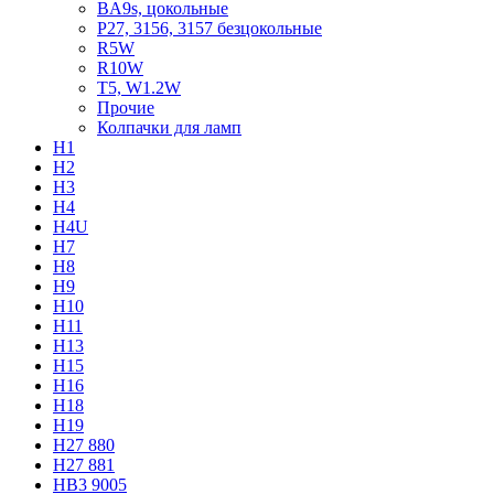
BA9s, цокольные
P27, 3156, 3157 безцокольные
R5W
R10W
T5, W1.2W
Прочие
Колпачки для ламп
H1
H2
H3
H4
H4U
H7
H8
H9
H10
H11
H13
H15
H16
H18
H19
H27 880
H27 881
HB3 9005