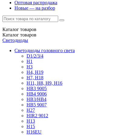
Оптовая распродажа
Новые — на разбор
Каталог
товаров
Каталог
товаров
Светодиоды
Светодиоды головного света
D1/2/3/4
H1
H3
H4, H19
H7, H18
H11, H8, H9, H16
HB3 9005
HB4 9006
HB3/HB4
HB5 9007
H27
HIR2 9012
H13
H15
H16EU