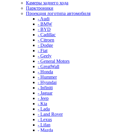
Камеры заднего хода
Парктроники
Проекция логотипа автомобиля
- Audi
- BMW
- BYD
- Cadillac
- Citroen
- Dodge
- Fiat
- Geely
- General Motors
- GreatWall
- Honda
- Hummer
- Hyundai
- Infiniti
- Jaguar
- Jeep
- Kia
- Lada
- Land Rover
- Lexus
- Lifan
- Mazda