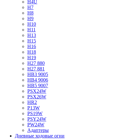
H4U
H7
H8
H9
H10
H11
H13
H15
H16
H18
H19
H27 880
H27 881
HB3 9005
HB4 9006
HB5 9007
PSX24W
PSX26W
HR2
P13W
PS19W
PSY24W
PW24W
Адаптеры
Дневные ходовые огни