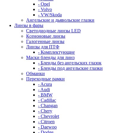
- Opel
- Volvo
- VW/Skoda
Ангельские и дьявольские глазки
Линзы в фары
Светодиодные линзы LED
Ксеноновые линзы
Галогенные линзы
Линзы для ПТФ
- Комплектующие
Маски бленды для линз
- Бленды без ангельских глазок
- Бленды под ангельские глазки
Обманки
Переходные рамки
- Acura
- Audi
- BMW
- Cadillac
- Changan
- Chery
- Chevrolet
- Citroen
- Daewoo
- Dodge