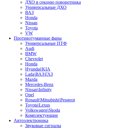
ДХО в секцию поворотника
Универсальные ДХО
ВАЗ
Honda
Nissan
Toyota
VW
Противотуманные фары
Универсальные ПТФ
Audi
BMW
Chevrolet
Honda
Hyundai\KIA
Lada\ВАЗ\ГАЗ
Mazda
Mercedes-Benz
Nissan\Infinity
Opel
Renault\Mitsubishi\Peugeot
Toyota\Lexus
Volkswagen\Skoda
Комплектующие
Автоэлектроника
Звуковые сигналы