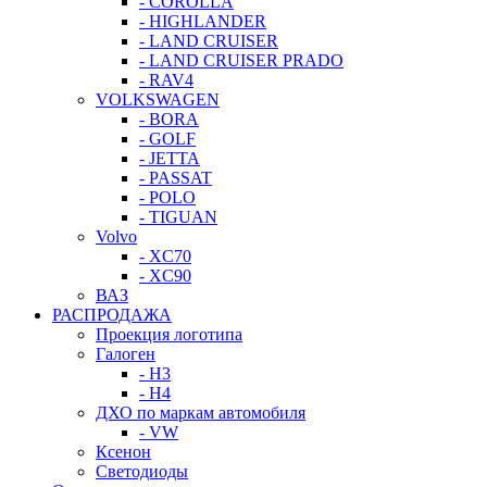
- COROLLA
- HIGHLANDER
- LAND CRUISER
- LAND CRUISER PRADO
- RAV4
VOLKSWAGEN
- BORA
- GOLF
- JETTA
- PASSAT
- POLO
- TIGUAN
Volvo
- XC70
- XC90
ВАЗ
РАСПРОДАЖА
Проекция логотипа
Галоген
- H3
- H4
ДХО по маркам автомобиля
- VW
Ксенон
Светодиоды