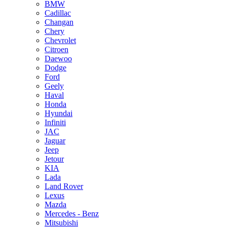
BMW
Cadillac
Changan
Chery
Chevrolet
Citroen
Daewoo
Dodge
Ford
Geely
Haval
Honda
Hyundai
Infiniti
JAC
Jaguar
Jeep
Jetour
KIA
Lada
Land Rover
Lexus
Mazda
Mercedes - Benz
Mitsubishi