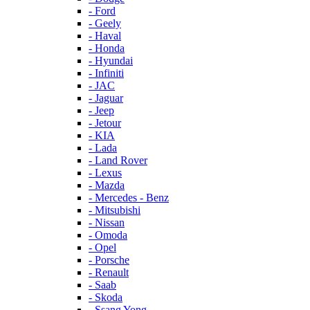
- Ford
- Geely
- Haval
- Honda
- Hyundai
- Infiniti
- JAC
- Jaguar
- Jeep
- Jetour
- KIA
- Lada
- Land Rover
- Lexus
- Mazda
- Mercedes - Benz
- Mitsubishi
- Nissan
- Omoda
- Opel
- Porsche
- Renault
- Saab
- Skoda
- Ssang Yong