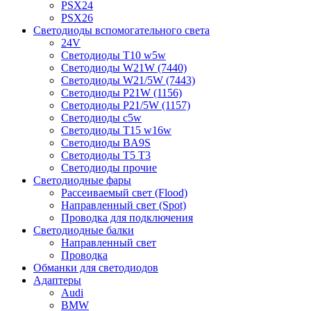
PSX24
PSX26
Светодиоды вспомогательного света
24V
Светодиоды T10 w5w
Светодиоды W21W (7440)
Светодиоды W21/5W (7443)
Светодиоды P21W (1156)
Светодиоды P21/5W (1157)
Светодиоды c5w
Светодиоды T15 w16w
Светодиоды BA9S
Светодиоды T5 T3
Светодиоды прочие
Светодиодные фары
Рассеиваемый свет (Flood)
Направленный свет (Spot)
Проводка для подключения
Светодиодные балки
Направленный свет
Проводка
Обманки для светодиодов
Адаптеры
Audi
BMW