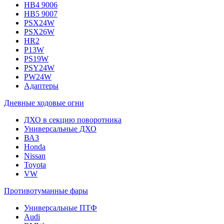
HB4 9006
HB5 9007
PSX24W
PSX26W
HR2
P13W
PS19W
PSY24W
PW24W
Адаптеры
Дневные ходовые огни
ДХО в секцию поворотника
Универсальные ДХО
ВАЗ
Honda
Nissan
Toyota
VW
Противотуманные фары
Универсальные ПТФ
Audi