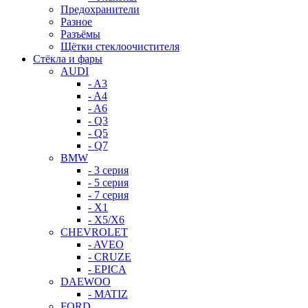
Предохранители
Разное
Разъёмы
Щётки стеклоочистителя
Стёкла и фары
AUDI
- A3
- A4
- A6
- Q3
- Q5
- Q7
BMW
- 3 серия
- 5 серия
- 7 серия
- X1
- X5/X6
CHEVROLET
- AVEO
- CRUZE
- EPICA
DAEWOO
- MATIZ
FORD