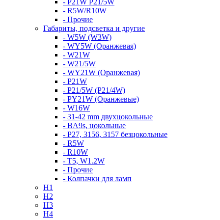
- P21W P21/5W
- R5W/R10W
- Прочие
Габариты, подсветка и другие
- W5W (W3W)
- WY5W (Оранжевая)
- W21W
- W21/5W
- WY21W (Оранжевая)
- P21W
- P21/5W (P21/4W)
- PY21W (Оранжевые)
- W16W
- 31-42 mm двухцокольные
- BA9s, цокольные
- P27, 3156, 3157 безцокольные
- R5W
- R10W
- T5, W1.2W
- Прочие
- Колпачки для ламп
H1
H2
H3
H4