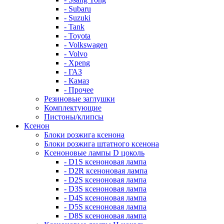
- Subaru
- Suzuki
- Tank
- Toyota
- Volkswagen
- Volvo
- Xpeng
- ГАЗ
- Камаз
- Прочее
Резиновые заглушки
Комплектующие
Пистоны/клипсы
Ксенон
Блоки розжига ксенона
Блоки розжига штатного ксенона
Ксеноновые лампы D цоколь
- D1S ксеноновая лампа
- D2R ксеноновая лампа
- D2S ксеноновая лампа
- D3S ксеноновая лампа
- D4S ксеноновая лампа
- D5S ксеноновая лампа
- D8S ксеноновая лампа