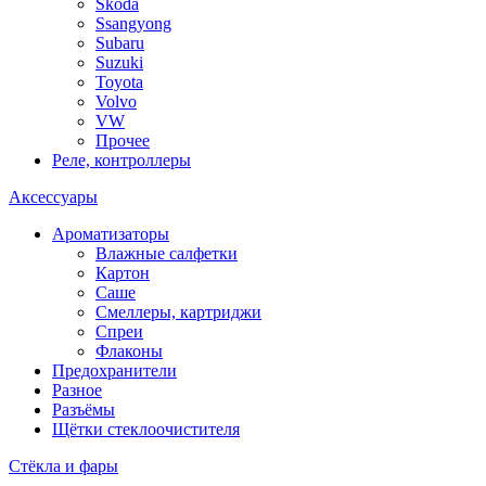
Skoda
Ssangyong
Subaru
Suzuki
Toyota
Volvo
VW
Прочее
Реле, контроллеры
Аксессуары
Ароматизаторы
Влажные салфетки
Картон
Саше
Смеллеры, картриджи
Спреи
Флаконы
Предохранители
Разное
Разъёмы
Щётки стеклоочистителя
Стёкла и фары