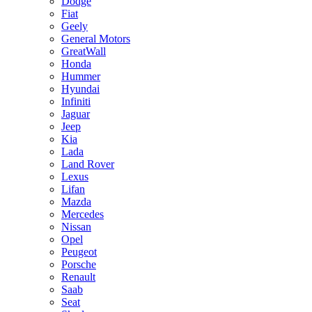
Dodge
Fiat
Geely
General Motors
GreatWall
Honda
Hummer
Hyundai
Infiniti
Jaguar
Jeep
Kia
Lada
Land Rover
Lexus
Lifan
Mazda
Mercedes
Nissan
Opel
Peugeot
Porsche
Renault
Saab
Seat