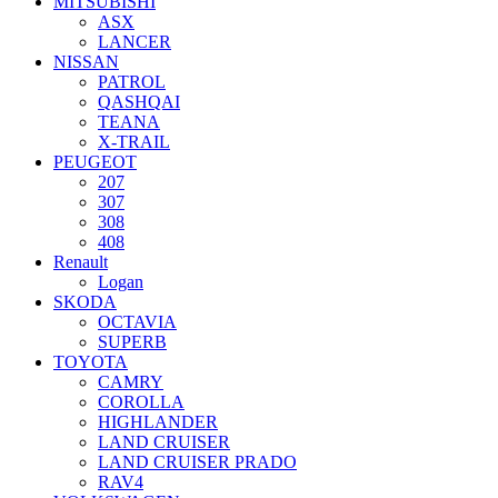
MITSUBISHI
ASX
LANCER
NISSAN
PATROL
QASHQAI
TEANA
X-TRAIL
PEUGEOT
207
307
308
408
Renault
Logan
SKODA
OCTAVIA
SUPERB
TOYOTA
CAMRY
COROLLA
HIGHLANDER
LAND CRUISER
LAND CRUISER PRADO
RAV4