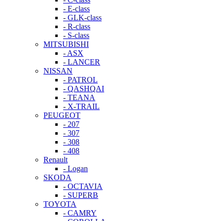
- E-class
- GLK-class
- R-class
- S-class
MITSUBISHI
- ASX
- LANCER
NISSAN
- PATROL
- QASHQAI
- TEANA
- X-TRAIL
PEUGEOT
- 207
- 307
- 308
- 408
Renault
- Logan
SKODA
- OCTAVIA
- SUPERB
TOYOTA
- CAMRY