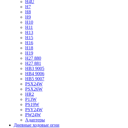
H4U
H7
H8
H9
H10
H11
H13
H15
H16
H18
H19
H27 880
H27 881
HB3 9005
HB4 9006
HB5 9007
PSX24W
PSX26W
HR2
P13W
PS19W
PSY24W
PW24W
Адаптеры
Дневные ходовые огни