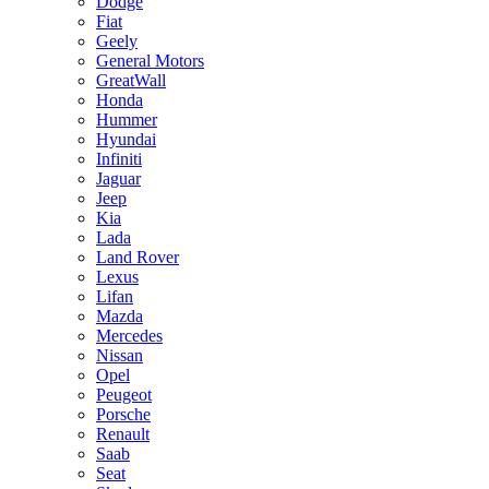
Dodge
Fiat
Geely
General Motors
GreatWall
Honda
Hummer
Hyundai
Infiniti
Jaguar
Jeep
Kia
Lada
Land Rover
Lexus
Lifan
Mazda
Mercedes
Nissan
Opel
Peugeot
Porsche
Renault
Saab
Seat