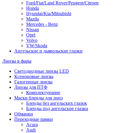
Ford/Fiat/Land Rover/Peugeot/Citroen
Honda
Hyundai/Kia/Mitsubishi
Mazda
Mercedes - Benz
Nissan
Opel
Volvo
VW/Skoda
Ангельские и дьявольские глазки
Линзы в фары
Светодиодные линзы LED
Ксеноновые линзы
Галогенные линзы
Линзы для ПТФ
Комплектующие
Маски бленды для линз
Бленды без ангельских глазок
Бленды под ангельские глазки
Обманки
Переходные рамки
Acura
Audi