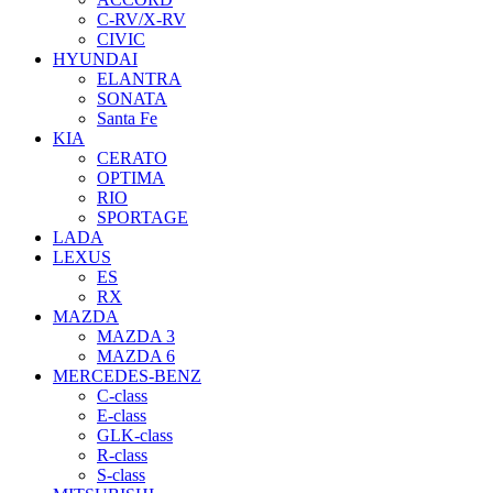
C-RV/X-RV
CIVIC
HYUNDAI
ELANTRA
SONATA
Santa Fe
KIA
CERATO
OPTIMA
RIO
SPORTAGE
LADA
LEXUS
ES
RX
MAZDA
MAZDA 3
MAZDA 6
MERCEDES-BENZ
C-class
E-class
GLK-class
R-class
S-class