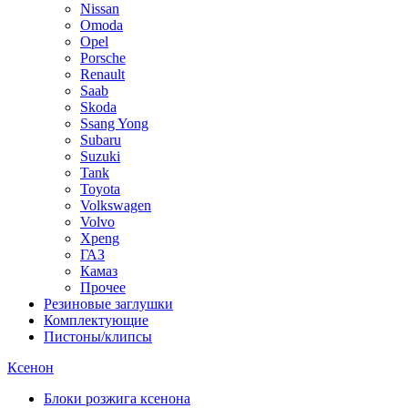
Nissan
Omoda
Opel
Porsche
Renault
Saab
Skoda
Ssang Yong
Subaru
Suzuki
Tank
Toyota
Volkswagen
Volvo
Xpeng
ГАЗ
Камаз
Прочее
Резиновые заглушки
Комплектующие
Пистоны/клипсы
Ксенон
Блоки розжига ксенона