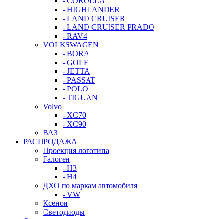
- COROLLA
- HIGHLANDER
- LAND CRUISER
- LAND CRUISER PRADO
- RAV4
VOLKSWAGEN
- BORA
- GOLF
- JETTA
- PASSAT
- POLO
- TIGUAN
Volvo
- XC70
- XC90
ВАЗ
РАСПРОДАЖА
Проекция логотипа
Галоген
- H3
- H4
ДХО по маркам автомобиля
- VW
Ксенон
Светодиоды