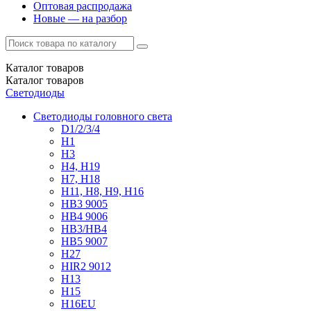
Оптовая распродажа
Новые — на разбор
Каталог
товаров
Каталог
товаров
Светодиоды
Светодиоды головного света
D1/2/3/4
H1
H3
H4, H19
H7, H18
H11, H8, H9, H16
HB3 9005
HB4 9006
HB3/HB4
HB5 9007
H27
HIR2 9012
H13
H15
H16EU