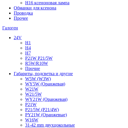
H16 ксеноновая лампа
Обманки для ксенона
Проводка
Прочее
Галоген
24V
H1
H4
H7
P21W P21/5W
R5W/R10W
Прочие
Габариты, подсветка и другие
W5W (W3W)
WY5W (Оранжевая)
W21W
W21/5W
WY21W (Оранжевая)
P21W
P21/5W (P21/4W)
PY21W (Оранжевые)
W16W
31-42 mm двухцокольные