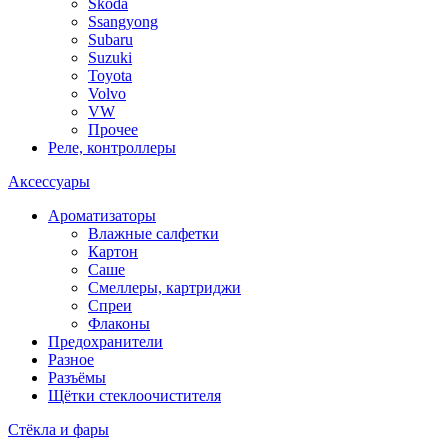
Skoda
Ssangyong
Subaru
Suzuki
Toyota
Volvo
VW
Прочее
Реле, контроллеры
Аксессуары
Ароматизаторы
Влажные салфетки
Картон
Саше
Смеллеры, картриджи
Спреи
Флаконы
Предохранители
Разное
Разъёмы
Щётки стеклоочистителя
Стёкла и фары