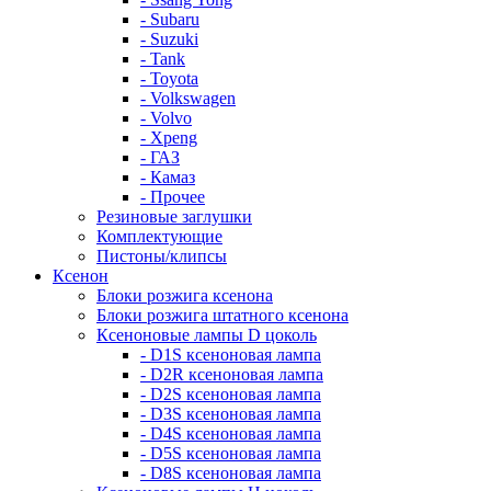
- Subaru
- Suzuki
- Tank
- Toyota
- Volkswagen
- Volvo
- Xpeng
- ГАЗ
- Камаз
- Прочее
Резиновые заглушки
Комплектующие
Пистоны/клипсы
Ксенон
Блоки розжига ксенона
Блоки розжига штатного ксенона
Ксеноновые лампы D цоколь
- D1S ксеноновая лампа
- D2R ксеноновая лампа
- D2S ксеноновая лампа
- D3S ксеноновая лампа
- D4S ксеноновая лампа
- D5S ксеноновая лампа
- D8S ксеноновая лампа