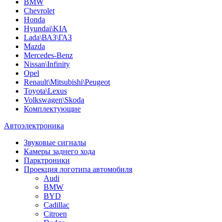
BMW
Chevrolet
Honda
Hyundai\KIA
Lada\ВАЗ\ГАЗ
Mazda
Mercedes-Benz
Nissan\Infinity
Opel
Renault\Mitsubishi\Peugeot
Toyota\Lexus
Volkswagen\Skoda
Комплектующие
Автоэлектроника
Звуковые сигналы
Камеры заднего хода
Парктроники
Проекция логотипа автомобиля
Audi
BMW
BYD
Cadillac
Citroen