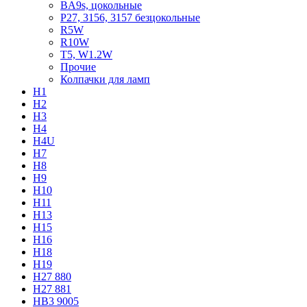
BA9s, цокольные
P27, 3156, 3157 безцокольные
R5W
R10W
T5, W1.2W
Прочие
Колпачки для ламп
H1
H2
H3
H4
H4U
H7
H8
H9
H10
H11
H13
H15
H16
H18
H19
H27 880
H27 881
HB3 9005