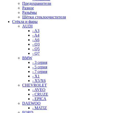
Предохранители
Разное
Разъёмы
Щётки стеклоочистителя
Стёкла и фары
AUDI
- A3
- A4
- A6
- Q3
- Q5
- Q7
BMW
- 3 серия
- 5 серия
- 7 серия
- X1
- X5/X6
CHEVROLET
- AVEO
- CRUZE
- EPICA
DAEWOO
- MATIZ
FORD