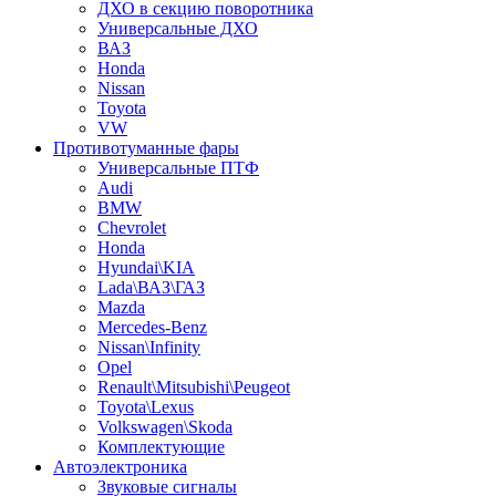
ДХО в секцию поворотника
Универсальные ДХО
ВАЗ
Honda
Nissan
Toyota
VW
Противотуманные фары
Универсальные ПТФ
Audi
BMW
Chevrolet
Honda
Hyundai\KIA
Lada\ВАЗ\ГАЗ
Mazda
Mercedes-Benz
Nissan\Infinity
Opel
Renault\Mitsubishi\Peugeot
Toyota\Lexus
Volkswagen\Skoda
Комплектующие
Автоэлектроника
Звуковые сигналы