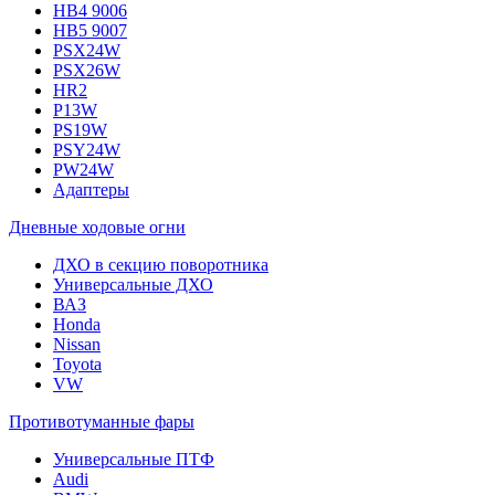
HB4 9006
HB5 9007
PSX24W
PSX26W
HR2
P13W
PS19W
PSY24W
PW24W
Адаптеры
Дневные ходовые огни
ДХО в секцию поворотника
Универсальные ДХО
ВАЗ
Honda
Nissan
Toyota
VW
Противотуманные фары
Универсальные ПТФ
Audi