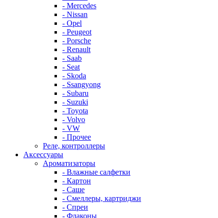
- Mercedes
- Nissan
- Opel
- Peugeot
- Porsche
- Renault
- Saab
- Seat
- Skoda
- Ssangyong
- Subaru
- Suzuki
- Toyota
- Volvo
- VW
- Прочее
Реле, контроллеры
Аксессуары
Ароматизаторы
- Влажные салфетки
- Картон
- Саше
- Смеллеры, картриджи
- Спреи
- Флаконы