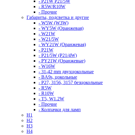
- P21W P21/5W
- R5W/R10W
- Прочие
Габариты, подсветка и другие
- W5W (W3W)
- WY5W (Оранжевая)
- W21W
- W21/5W
- WY21W (Оранжевая)
- P21W
- P21/5W (P21/4W)
- PY21W (Оранжевые)
- W16W
- 31-42 mm двухцокольные
- BA9s, цокольные
- P27, 3156, 3157 безцокольные
- R5W
- R10W
- T5, W1.2W
- Прочие
- Колпачки для ламп
H1
H2
H3
H4