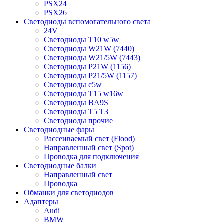
PSX24
PSX26
Светодиоды вспомогательного света
24V
Светодиоды T10 w5w
Светодиоды W21W (7440)
Светодиоды W21/5W (7443)
Светодиоды P21W (1156)
Светодиоды P21/5W (1157)
Светодиоды c5w
Светодиоды T15 w16w
Светодиоды BA9S
Светодиоды T5 T3
Светодиоды прочие
Светодиодные фары
Рассеиваемый свет (Flood)
Направленный свет (Spot)
Проводка для подключения
Светодиодные балки
Направленный свет
Проводка
Обманки для светодиодов
Адаптеры
Audi
BMW