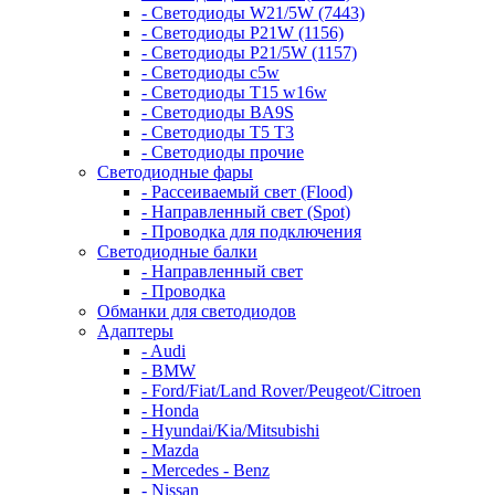
- Светодиоды W21/5W (7443)
- Светодиоды P21W (1156)
- Светодиоды P21/5W (1157)
- Светодиоды c5w
- Светодиоды T15 w16w
- Светодиоды BA9S
- Светодиоды T5 T3
- Светодиоды прочие
Светодиодные фары
- Рассеиваемый свет (Flood)
- Направленный свет (Spot)
- Проводка для подключения
Светодиодные балки
- Направленный свет
- Проводка
Обманки для светодиодов
Адаптеры
- Audi
- BMW
- Ford/Fiat/Land Rover/Peugeot/Citroen
- Honda
- Hyundai/Kia/Mitsubishi
- Mazda
- Mercedes - Benz
- Nissan