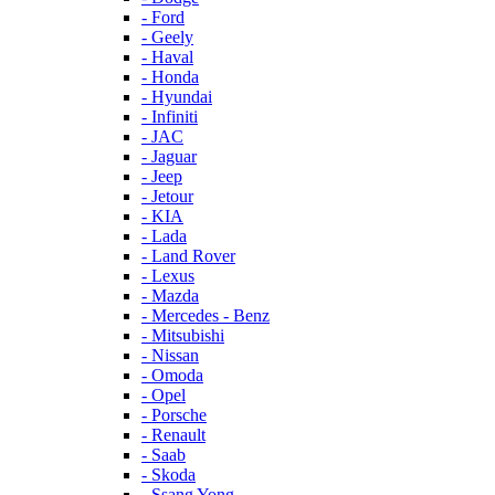
- Ford
- Geely
- Haval
- Honda
- Hyundai
- Infiniti
- JAC
- Jaguar
- Jeep
- Jetour
- KIA
- Lada
- Land Rover
- Lexus
- Mazda
- Mercedes - Benz
- Mitsubishi
- Nissan
- Omoda
- Opel
- Porsche
- Renault
- Saab
- Skoda
- Ssang Yong