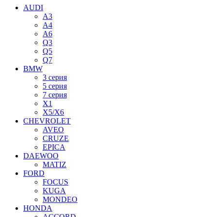
AUDI
A3
A4
A6
Q3
Q5
Q7
BMW
3 серия
5 серия
7 серия
X1
X5/X6
CHEVROLET
AVEO
CRUZE
EPICA
DAEWOO
MATIZ
FORD
FOCUS
KUGA
MONDEO
HONDA
ACCORD