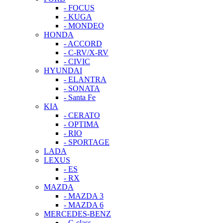
- FOCUS
- KUGA
- MONDEO
HONDA
- ACCORD
- C-RV/X-RV
- CIVIC
HYUNDAI
- ELANTRA
- SONATA
- Santa Fe
KIA
- CERATO
- OPTIMA
- RIO
- SPORTAGE
LADA
LEXUS
- ES
- RX
MAZDA
- MAZDA 3
- MAZDA 6
MERCEDES-BENZ
- C-class