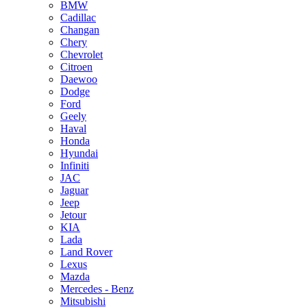
BMW
Cadillac
Changan
Chery
Chevrolet
Citroen
Daewoo
Dodge
Ford
Geely
Haval
Honda
Hyundai
Infiniti
JAC
Jaguar
Jeep
Jetour
KIA
Lada
Land Rover
Lexus
Mazda
Mercedes - Benz
Mitsubishi