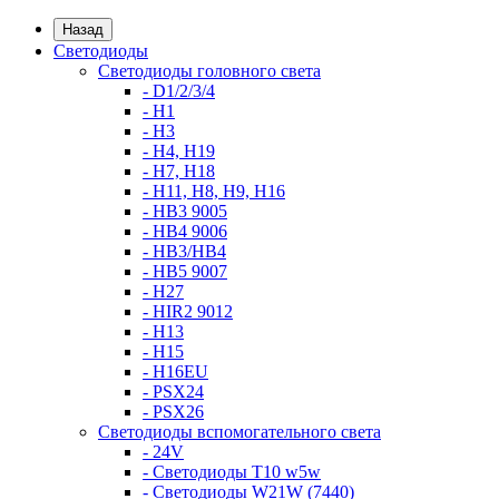
Назад
Светодиоды
Светодиоды головного света
- D1/2/3/4
- H1
- H3
- H4, H19
- H7, H18
- H11, H8, H9, H16
- HB3 9005
- HB4 9006
- HB3/HB4
- HB5 9007
- H27
- HIR2 9012
- H13
- H15
- H16EU
- PSX24
- PSX26
Светодиоды вспомогательного света
- 24V
- Светодиоды T10 w5w
- Светодиоды W21W (7440)