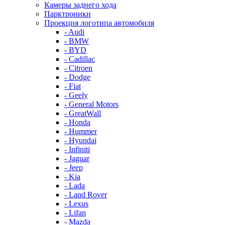
Камеры заднего хода
Парктроники
Проекция логотипа автомобиля
- Audi
- BMW
- BYD
- Cadillac
- Citroen
- Dodge
- Fiat
- Geely
- General Motors
- GreatWall
- Honda
- Hummer
- Hyundai
- Infiniti
- Jaguar
- Jeep
- Kia
- Lada
- Land Rover
- Lexus
- Lifan
- Mazda