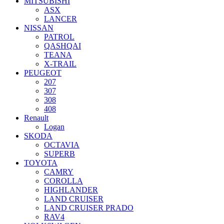
MITSUBISHI
ASX
LANCER
NISSAN
PATROL
QASHQAI
TEANA
X-TRAIL
PEUGEOT
207
307
308
408
Renault
Logan
SKODA
OCTAVIA
SUPERB
TOYOTA
CAMRY
COROLLA
HIGHLANDER
LAND CRUISER
LAND CRUISER PRADO
RAV4