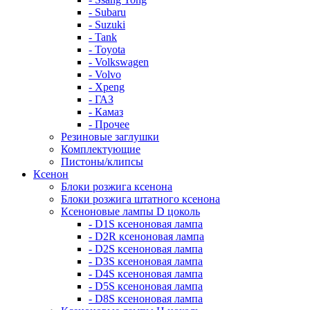
- Subaru
- Suzuki
- Tank
- Toyota
- Volkswagen
- Volvo
- Xpeng
- ГАЗ
- Камаз
- Прочее
Резиновые заглушки
Комплектующие
Пистоны/клипсы
Ксенон
Блоки розжига ксенона
Блоки розжига штатного ксенона
Ксеноновые лампы D цоколь
- D1S ксеноновая лампа
- D2R ксеноновая лампа
- D2S ксеноновая лампа
- D3S ксеноновая лампа
- D4S ксеноновая лампа
- D5S ксеноновая лампа
- D8S ксеноновая лампа