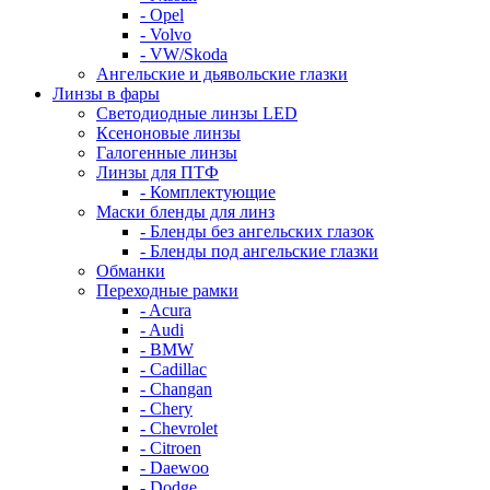
- Opel
- Volvo
- VW/Skoda
Ангельские и дьявольские глазки
Линзы в фары
Светодиодные линзы LED
Ксеноновые линзы
Галогенные линзы
Линзы для ПТФ
- Комплектующие
Маски бленды для линз
- Бленды без ангельских глазок
- Бленды под ангельские глазки
Обманки
Переходные рамки
- Acura
- Audi
- BMW
- Cadillac
- Changan
- Chery
- Chevrolet
- Citroen
- Daewoo
- Dodge