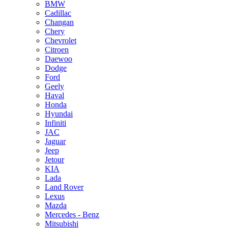
BMW
Cadillac
Changan
Chery
Chevrolet
Citroen
Daewoo
Dodge
Ford
Geely
Haval
Honda
Hyundai
Infiniti
JAC
Jaguar
Jeep
Jetour
KIA
Lada
Land Rover
Lexus
Mazda
Mercedes - Benz
Mitsubishi