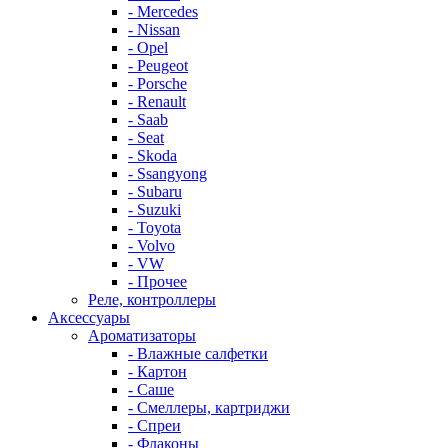
- Mercedes
- Nissan
- Opel
- Peugeot
- Porsche
- Renault
- Saab
- Seat
- Skoda
- Ssangyong
- Subaru
- Suzuki
- Toyota
- Volvo
- VW
- Прочее
Реле, контроллеры
Аксессуары
Ароматизаторы
- Влажные салфетки
- Картон
- Саше
- Смеллеры, картриджи
- Спреи
- Флаконы