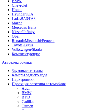
BMW
Chevrolet
Honda
Hyundai\KIA
Lada\ВАЗ\ГАЗ
Mazda
Mercedes-Benz
Nissan\Infinity
Opel
Renault\Mitsubishi\Peugeot
Toyota\Lexus
Volkswagen\Skoda
Комплектующие
Автоэлектроника
Звуковые сигналы
Камеры заднего хода
Парктроники
Проекция логотипа автомобиля
Audi
BMW
BYD
Cadillac
Citroen