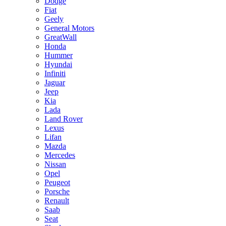
Dodge
Fiat
Geely
General Motors
GreatWall
Honda
Hummer
Hyundai
Infiniti
Jaguar
Jeep
Kia
Lada
Land Rover
Lexus
Lifan
Mazda
Mercedes
Nissan
Opel
Peugeot
Porsche
Renault
Saab
Seat