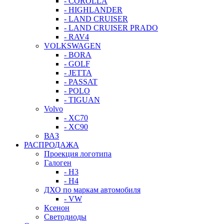
- COROLLA
- HIGHLANDER
- LAND CRUISER
- LAND CRUISER PRADO
- RAV4
VOLKSWAGEN
- BORA
- GOLF
- JETTA
- PASSAT
- POLO
- TIGUAN
Volvo
- XC70
- XC90
ВАЗ
РАСПРОДАЖА
Проекция логотипа
Галоген
- H3
- H4
ДХО по маркам автомобиля
- VW
Ксенон
Светодиоды