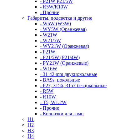
- P21W P21/5W
- R5W/R10W
- Прочие
Габариты, подсветка и другие
- W5W (W3W)
- WY5W (Оранжевая)
- W21W
- W21/5W
- WY21W (Оранжевая)
- P21W
- P21/5W (P21/4W)
- PY21W (Оранжевые)
- W16W
- 31-42 mm двухцокольные
- BA9s, цокольные
- P27, 3156, 3157 безцокольные
- R5W
- R10W
- T5, W1.2W
- Прочие
- Колпачки для ламп
H1
H2
H3
H4