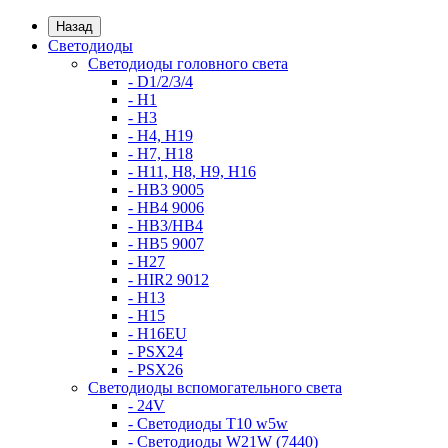
Назад
Светодиоды
Светодиоды головного света
- D1/2/3/4
- H1
- H3
- H4, H19
- H7, H18
- H11, H8, H9, H16
- HB3 9005
- HB4 9006
- HB3/HB4
- HB5 9007
- H27
- HIR2 9012
- H13
- H15
- H16EU
- PSX24
- PSX26
Светодиоды вспомогательного света
- 24V
- Светодиоды T10 w5w
- Светодиоды W21W (7440)