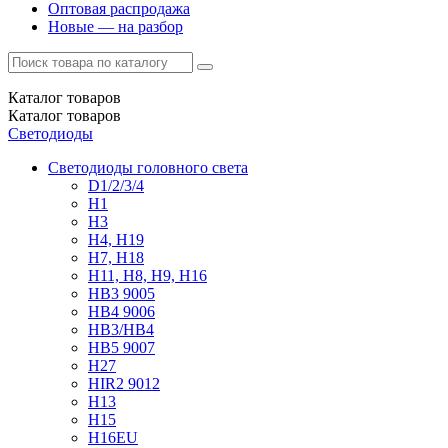
Оптовая распродажа
Новые — на разбор
Каталог
товаров
Каталог
товаров
Светодиоды
Светодиоды головного света
D1/2/3/4
H1
H3
H4, H19
H7, H18
H11, H8, H9, H16
HB3 9005
HB4 9006
HB3/HB4
HB5 9007
H27
HIR2 9012
H13
H15
H16EU