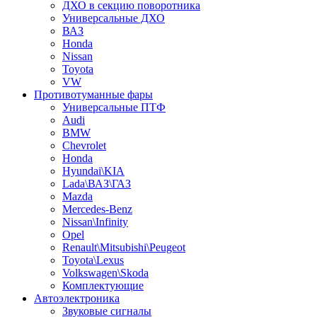
ДХО в секцию поворотника
Универсальные ДХО
ВАЗ
Honda
Nissan
Toyota
VW
Противотуманные фары
Универсальные ПТФ
Audi
BMW
Chevrolet
Honda
Hyundai\KIA
Lada\ВАЗ\ГАЗ
Mazda
Mercedes-Benz
Nissan\Infinity
Opel
Renault\Mitsubishi\Peugeot
Toyota\Lexus
Volkswagen\Skoda
Комплектующие
Автоэлектроника
Звуковые сигналы