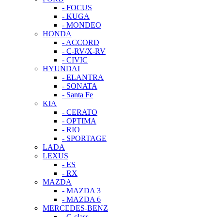
- FOCUS
- KUGA
- MONDEO
HONDA
- ACCORD
- C-RV/X-RV
- CIVIC
HYUNDAI
- ELANTRA
- SONATA
- Santa Fe
KIA
- CERATO
- OPTIMA
- RIO
- SPORTAGE
LADA
LEXUS
- ES
- RX
MAZDA
- MAZDA 3
- MAZDA 6
MERCEDES-BENZ
- C-class