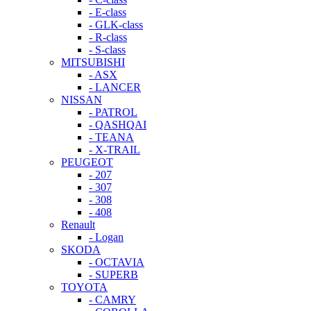
- E-class
- GLK-class
- R-class
- S-class
MITSUBISHI
- ASX
- LANCER
NISSAN
- PATROL
- QASHQAI
- TEANA
- X-TRAIL
PEUGEOT
- 207
- 307
- 308
- 408
Renault
- Logan
SKODA
- OCTAVIA
- SUPERB
TOYOTA
- CAMRY