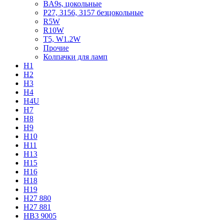
BA9s, цокольные
P27, 3156, 3157 безцокольные
R5W
R10W
T5, W1.2W
Прочие
Колпачки для ламп
H1
H2
H3
H4
H4U
H7
H8
H9
H10
H11
H13
H15
H16
H18
H19
H27 880
H27 881
HB3 9005