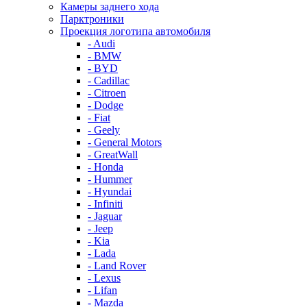
Камеры заднего хода
Парктроники
Проекция логотипа автомобиля
- Audi
- BMW
- BYD
- Cadillac
- Citroen
- Dodge
- Fiat
- Geely
- General Motors
- GreatWall
- Honda
- Hummer
- Hyundai
- Infiniti
- Jaguar
- Jeep
- Kia
- Lada
- Land Rover
- Lexus
- Lifan
- Mazda