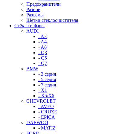
Предохранители
Разное
Разъёмы
Щётки стеклоочистителя
Стёкла и фары
AUDI
- A3
- A4
- A6
- Q3
- Q5
- Q7
BMW
- 3 серия
- 5 серия
- 7 серия
- X1
- X5/X6
CHEVROLET
- AVEO
- CRUZE
- EPICA
DAEWOO
- MATIZ
FORD