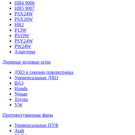
HB4 9006
HB5 9007
PSX24W
PSX26W
HR2
P13W
PS19W
PSY24W
PW24W
Адаптеры
Дневные ходовые огни
ДХО в секцию поворотника
Универсальные ДХО
ВАЗ
Honda
Nissan
Toyota
VW
Противотуманные фары
Универсальные ПТФ
Audi