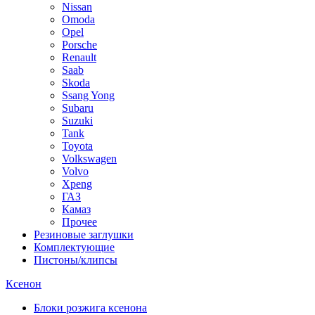
Nissan
Omoda
Opel
Porsche
Renault
Saab
Skoda
Ssang Yong
Subaru
Suzuki
Tank
Toyota
Volkswagen
Volvo
Xpeng
ГАЗ
Камаз
Прочее
Резиновые заглушки
Комплектующие
Пистоны/клипсы
Ксенон
Блоки розжига ксенона