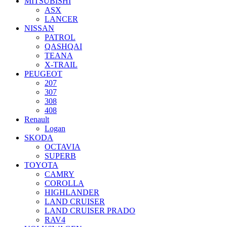
MITSUBISHI
ASX
LANCER
NISSAN
PATROL
QASHQAI
TEANA
X-TRAIL
PEUGEOT
207
307
308
408
Renault
Logan
SKODA
OCTAVIA
SUPERB
TOYOTA
CAMRY
COROLLA
HIGHLANDER
LAND CRUISER
LAND CRUISER PRADO
RAV4