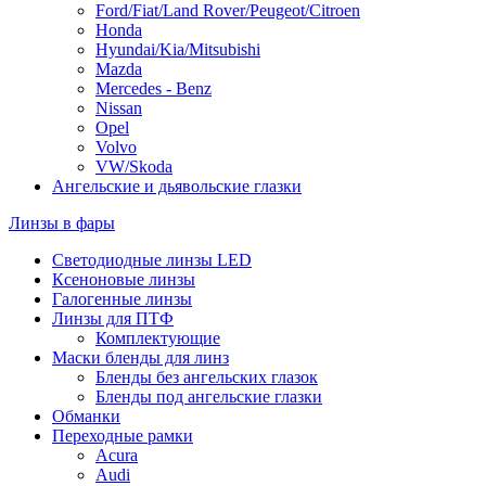
Ford/Fiat/Land Rover/Peugeot/Citroen
Honda
Hyundai/Kia/Mitsubishi
Mazda
Mercedes - Benz
Nissan
Opel
Volvo
VW/Skoda
Ангельские и дьявольские глазки
Линзы в фары
Светодиодные линзы LED
Ксеноновые линзы
Галогенные линзы
Линзы для ПТФ
Комплектующие
Маски бленды для линз
Бленды без ангельских глазок
Бленды под ангельские глазки
Обманки
Переходные рамки
Acura
Audi