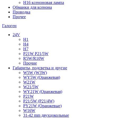
H16 ксеноновая лампа
Обманки для ксенона
Проводка
Прочее
Галоген
24V
H1
H4
H7
P21W P21/5W
R5W/R10W
Прочие
Габариты, подсветка и другие
W5W (W3W)
WY5W (Оранжевая)
W21W
W21/5W
WY21W (Оранжевая)
P21W
P21/5W (P21/4W)
PY21W (Оранжевые)
W16W
31-42 mm двухцокольные