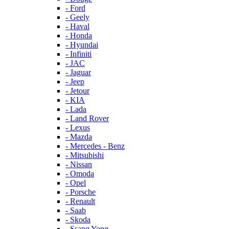
- Ford
- Geely
- Haval
- Honda
- Hyundai
- Infiniti
- JAC
- Jaguar
- Jeep
- Jetour
- KIA
- Lada
- Land Rover
- Lexus
- Mazda
- Mercedes - Benz
- Mitsubishi
- Nissan
- Omoda
- Opel
- Porsche
- Renault
- Saab
- Skoda
- Ssang Yong