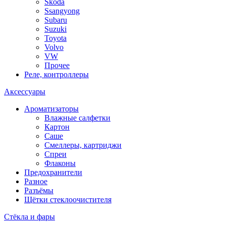
Skoda
Ssangyong
Subaru
Suzuki
Toyota
Volvo
VW
Прочее
Реле, контроллеры
Аксессуары
Ароматизаторы
Влажные салфетки
Картон
Саше
Смеллеры, картриджи
Спреи
Флаконы
Предохранители
Разное
Разъёмы
Щётки стеклоочистителя
Стёкла и фары