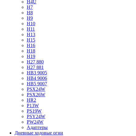
H4U
H7
H8
H9
H10
H11
H13
H15
H16
H18
H19
H27 880
H27 881
HB3 9005
HB4 9006
HB5 9007
PSX24W
PSX26W
HR2
P13W
PS19W
PSY24W
PW24W
Адаптеры
Дневные ходовые огни