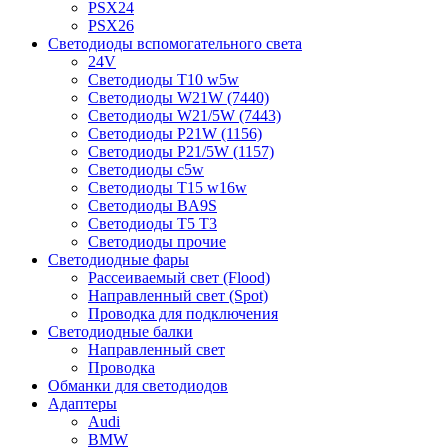
PSX24
PSX26
Светодиоды вспомогательного света
24V
Светодиоды T10 w5w
Светодиоды W21W (7440)
Светодиоды W21/5W (7443)
Светодиоды P21W (1156)
Светодиоды P21/5W (1157)
Светодиоды c5w
Светодиоды T15 w16w
Светодиоды BA9S
Светодиоды T5 T3
Светодиоды прочие
Светодиодные фары
Рассеиваемый свет (Flood)
Направленный свет (Spot)
Проводка для подключения
Светодиодные балки
Направленный свет
Проводка
Обманки для светодиодов
Адаптеры
Audi
BMW