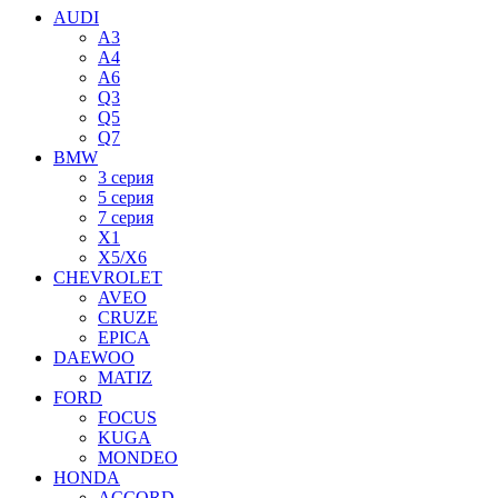
AUDI
A3
A4
A6
Q3
Q5
Q7
BMW
3 серия
5 серия
7 серия
X1
X5/X6
CHEVROLET
AVEO
CRUZE
EPICA
DAEWOO
MATIZ
FORD
FOCUS
KUGA
MONDEO
HONDA
ACCORD