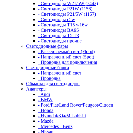
- Светодиоды W21/5W (7443)
- Светодиоды P21W (1156)
- Светодиоды P21/5W (1157)
- Светодиоды c5w
- Светодиоды T15 w16w
- Светодиоды BA9S
- Светодиоды T5 T3
- Светодиоды прочие
Светодиодные фары
- Рассеиваемый свет (Flood)
- Направленный свет (Spot)
- Проводка для подключения
Светодиодные балки
- Направленный свет
- Проводка
Обманки для светодиодов
Адаптеры
- Audi
- BMW
- Ford/Fiat/Land Rover/Peugeot/Citroen
- Honda
- Hyundai/Kia/Mitsubishi
- Mazda
- Mercedes - Benz
- Nissan