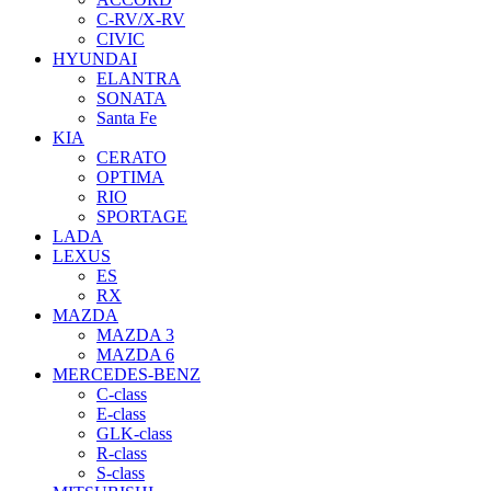
C-RV/X-RV
CIVIC
HYUNDAI
ELANTRA
SONATA
Santa Fe
KIA
CERATO
OPTIMA
RIO
SPORTAGE
LADA
LEXUS
ES
RX
MAZDA
MAZDA 3
MAZDA 6
MERCEDES-BENZ
C-class
E-class
GLK-class
R-class
S-class